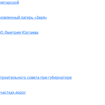
олетарской
новленный лагерь «Заря»
 СВО Дмитрия Юртаева
троительного совета при губернаторе
частках дорог