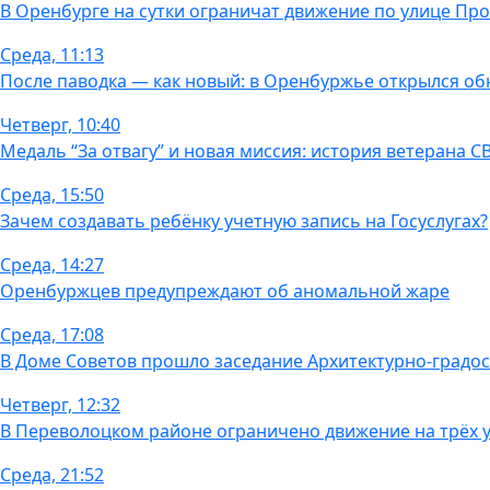
В Оренбурге на сутки ограничат движение по улице Пр
Среда, 11:13
После паводка — как новый: в Оренбуржье открылся об
Четверг, 10:40
Медаль “За отвагу” и новая миссия: история ветерана
Среда, 15:50
Зачем создавать ребёнку учетную запись на Госуслугах?
Среда, 14:27
Оренбуржцев предупреждают об аномальной жаре
Среда, 17:08
В Доме Советов прошло заседание Архитектурно-градос
Четверг, 12:32
В Переволоцком районе ограничено движение на трёх у
Среда, 21:52