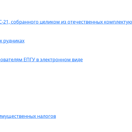
С-21, собранного целиком из отечественных комплекту
х рудниках
ователям ЕПГУ в электронном виде
 имущественных налогов