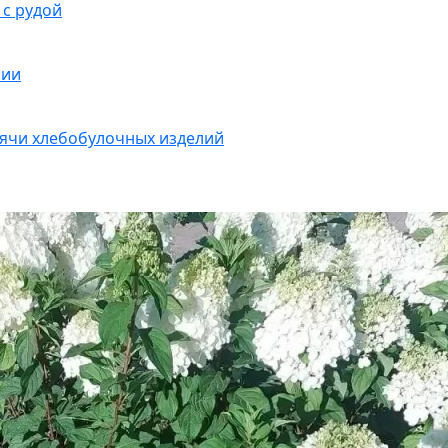
 с рудой
сии
ячи хлебобулочных изделий