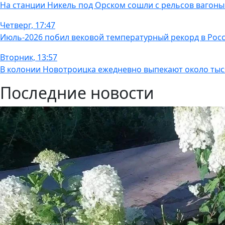
На станции Никель под Орском сошли с рельсов вагоны
Четверг, 17:47
Июль-2026 побил вековой температурный рекорд в Рос
Вторник, 13:57
В колонии Новотроицка ежедневно выпекают около тыс
Последние новости