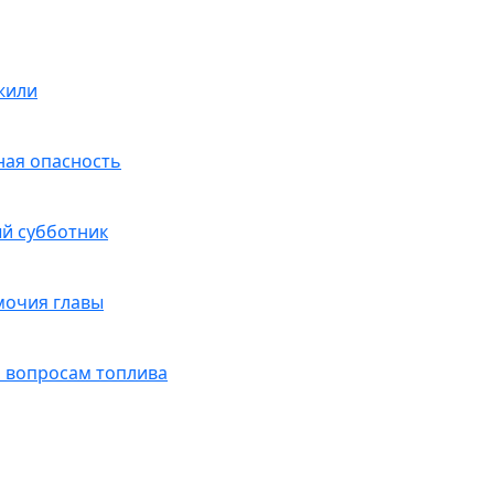
жили
ная опасность
ый субботник
мочия главы
 вопросам топлива