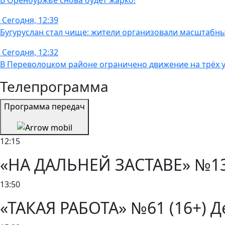
В Оренбуржье снова будет жарко!
Сегодня, 12:39
Бугуруслан стал чище: жители организовали масштабн
Сегодня, 12:32
В Переволоцком районе ограничено движение на трёх у
Телепрограмма
Программа передач
12:15
«НА ДАЛЬНЕЙ ЗАСТАВЕ» №13-1
13:50
«ТАКАЯ РАБОТА» №61 (16+) Де