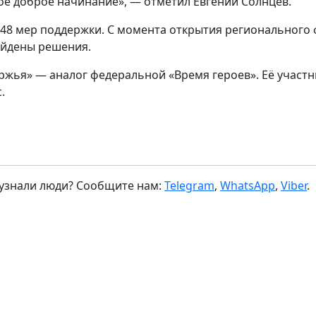
ое доброе начинание», — отметил Евгений Солнцев.
 48 мер поддержки. С момента открытия регионального
айдены решения.
ржья» — аналог федеральной «Время героев». Её участ
.
 узнали люди? Сообщите нам:
Telegram
,
WhatsApp
,
Viber
.