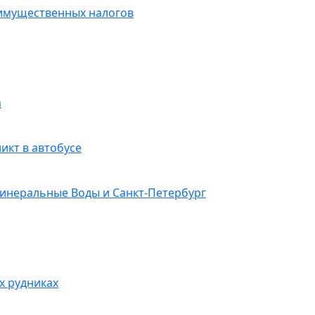
 имущественных налогов
а
икт в автобусе
Минеральные Воды и Санкт-Петербург
х рудниках