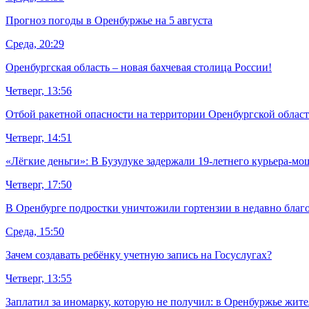
Прогноз погоды в Оренбуржье на 5 августа
Среда, 20:29
Оренбургская область – новая бахчевая столица России!
Четверг, 13:56
Отбой ракетной опасности на территории Оренбургской облас
Четверг, 14:51
«Лёгкие деньги»: В Бузулуке задержали 19-летнего курьера-м
Четверг, 17:50
В Оренбурге подростки уничтожили гортензии в недавно благ
Среда, 15:50
Зачем создавать ребёнку учетную запись на Госуслугах?
Четверг, 13:55
Заплатил за иномарку, которую не получил: в Оренбуржье жите