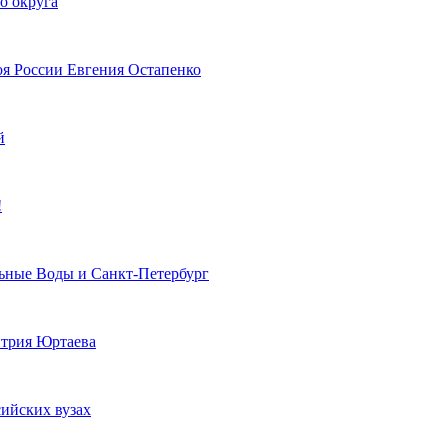
о округа
оя России Евгения Остапенко
й
!
льные Воды и Санкт-Петербург
итрия Юртаева
сийских вузах