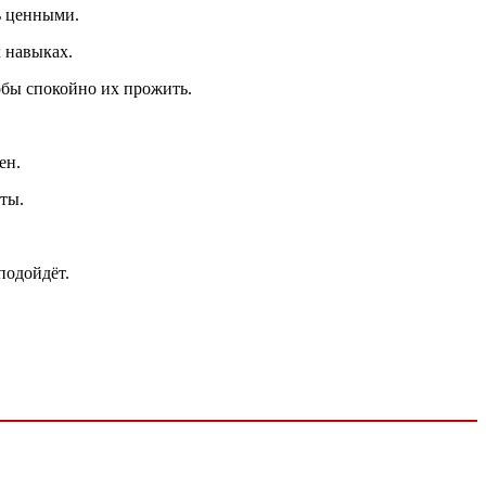
ь ценными.
х навыках.
обы спокойно их прожить.
ен.
ты.
подойдёт.