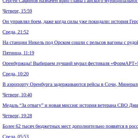
Сергей Сафинов назначен врио главы Гайского муниципальног
Четверг, 15:59
Он управлял боем, даже когда силы уже покидали: история Гер
Среда, 21:52
На станции Никель под Орском сошли с рельсов вагоны с рудо
Пятница, 11:19
Оренбуржцы! Выбираем лучший мурал фестиваля «ФормАРТ»
Среда, 10:20
В аэропорту Оренбурга задерживаются рейсы в Сочи, Минера
Четверг, 10:40
Медаль “За отвагу” и новая миссия: история ветерана СВО Дм
Четверг, 19:28
Более 62 тысяч бюджетных мест дополнительно появятся в рос
Среда, 05:53