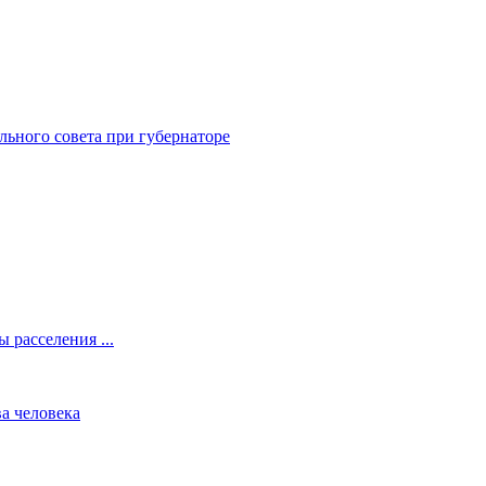
ьного совета при губернаторе
 расселения ...
а человека