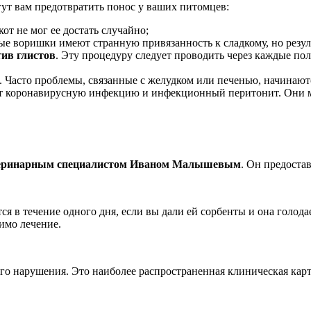
гут вам предотвратить понос у ваших питомцев:
от не мог ее достать случайно;
ые воришки имеют странную привязанность к сладкому, но резуль
ив глистов
. Эту процедуру следует проводить через каждые пол
. Часто проблемы, связанные с желудком или печенью, начинают
т коронавирусную инфекцию и инфекционный перитонит. Они мо
еринарным специалистом Иваном Малышевым
. Он предоста
ся в течение одного дня, если вы дали ей сорбенты и она голод
имо лечение.
ого нарушения. Это наиболее распространенная клиническая кар