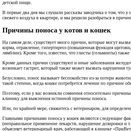
детской пищи.
В первые два дня мы слушали рассказы заводчика о том, что у 
свежего воздуха в квартире, и мы решили разобраться в причин
Причины поноса у котов и кошек
На самом деле, существует много причин, которые могут вызва
корма, отравление, гипертиреоз (повышенная функция щитовид
лямблии). Кроме того, известно, что глисты (гельминты) также
Кроме данных причин существуют и иные заболевания желудочн
возникает гастрит, который также может вызвать нарушения ту
Безусловно, понос вызывает беспокойство из-за потери животн
такой степени, когда кошке потребуется лечение по причине о
Поэтому, если у вас возникли сомнения относительно причины
клинику для выяснения истинной причины поноса.
Или, по крайней мере, свяжитесь с ветеринаром, для определе
Главными причинами поноса у кошек являются следующие факт
(неправильное применение лекарств, нарушение дозировки и т.д
объясняет ветеринарный врач, работающий в клинике «ПриВе