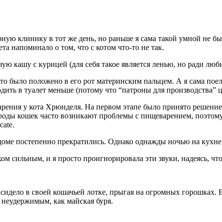
ную клинику в тот же день, но раньше я сама такой умной не бы
та напоминало о том, что с котом что-то не так.
ую кашу с курицей (для себя такое является ленью, но ради люб
что было положено в его рот материнским пальцем. А я сама пое
одить в туалет меньше (потому что “патроны для производства” ц
рения у кота Хрюнделя. На первом этапе было принято решени
ороды кошек часто возникают проблемы с пищеварением, поэтом
ate.
оме постепенно прекратились. Однако однажды ночью на кухне 
м сильным, и я просто проигнорировала эти звуки, надеясь, что
 сидело в своей кошачьей лотке, прыгая на огромных горошках.
 неудержимым, как майская буря.