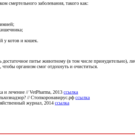
ом смертельного заболевания, такого как:
химией;
кишечника;
й у котов и кошек.
 достаточное питье животному (в том числе принудительно), л
, чтобы организм смог отдохнуть и очиститься.
а и лечение // VetPharma, 2013
ссылка
льхознадзор? // Стопкоронавирус.рф
ссылка
зяйственный журнал, 2014
ссылка