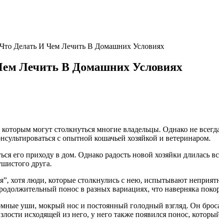
Что Делать И Чем Лечить В Домашних Условиях
Чем Лечить В Домашних Условиях
 которым могут столкнуться многие владельцы. Однако не всегда
нсультироваться с опытной кошачьей хозяйкой и ветеринаром.
ться его приходу в дом. Однако радость новой хозяйки длилась вс
шистого друга.
я”, хотя люди, которые столкнулись с нею, испытывают неприятн
продолжительный понос в разных вариациях, что наверняка покор
омные уши, мокрый нос и постоянный голодный взгляд. Он бросал
 злости исходящей из него, у него также появился понос, кото