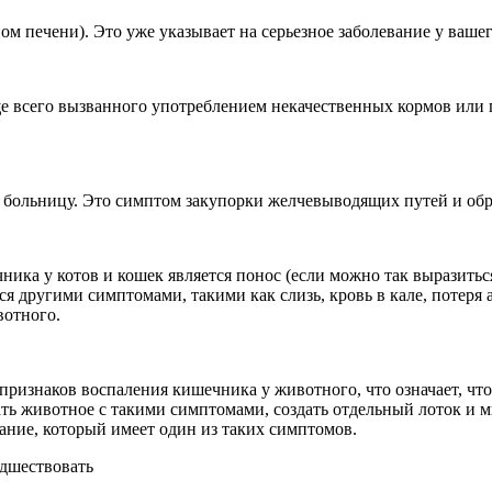
м печени). Это уже указывает на серьезное заболевание у ваше
ще всего вызванного употреблением некачественных кормов или
в больницу. Это симптом закупорки желчевыводящих путей и обр
ика у котов и кошек является понос (если можно так выразитьс
другими симптомами, такими как слизь, кровь в кале, потеря ап
вотного.
 признаков воспаления кишечника у животного, что означает, чт
ь животное с такими симптомами, создать отдельный лоток и ми
ание, который имеет один из таких симптомов.
едшествовать