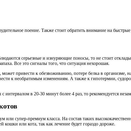
нудительное поение. Также стоит обратить внимание на быстрые 
людаются серьезные и изнуряющие поносы, то не стоит откладыва
апаха. Все это сигналы того, что ситуация нехорошая.
 может привести к обезвоживанию, потере белка в организме, н
ести к необратимым изменениям. А также к гипотермии, судорог
с интервалом в 20-30 минут более 4 раз, то рекомендуется нез
котов
ум или супер-премиум класса. На состав таких высококачествен
й кошки или кота, так как лечение будет гораздо дороже.