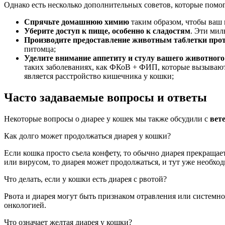
Однако есть несколько дополнительных советов, которые помо
Спрячьте домашнюю химию
таким образом, чтобы ваш к
Уберите доступ к пище, особенно к сладостям
. Эти мил
Производите предоставление животным таблетки прот
питомца;
Уделите внимание аппетиту и стулу вашего животного
таких заболеваниях, как ФКоВ + ФИП, которые вызываю
является расстройство кишечника у кошки;
Часто задаваемые вопросы и ответы
Некоторые вопросы о диарее у кошек мы также обсудили с
вет
Как долго может продолжаться диарея у кошки?
Если кошка просто съела конфету, то обычно диарея прекращает
или вирусом, то диарея может продолжаться, и тут уже необход
Что делать, если у кошки есть диарея с рвотой?
Рвота и диарея могут быть признаком отравления или системн
онкологией.
Что означает желтая диарея у кошки?