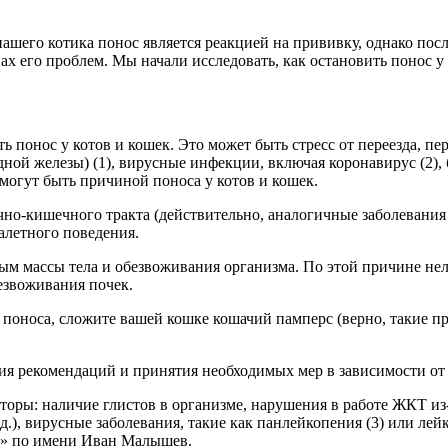
нашего котика понос является реакцией на прививку, однако посл
ах его проблем. Мы начали исследовать, как остановить понос у 
ть понос у котов и кошек. Это может быть стресс от переезда, 
ной железы) (1), вирусные инфекции, включая коронавирус (2)
 могут быть причиной поноса у котов и кошек.
о-кишечного тракта (действительно, аналогичные заболевания ч
алетного поведения.
ым массы тела и обезвоживания организма. По этой причине нель
безвоживания почек.
 поноса, сложите вашей кошке кошачий памперс (верно, такие п
ния рекомендаций и принятия необходимых мер в зависимости от
оры: наличие глистов в организме, нарушения в работе ЖКТ из
.), вирусные заболевания, такие как панлейкопения (3) или лейк
т» по имени Иван Малышев.