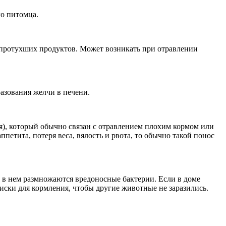
го питомца.
 протухших продуктов. Может возникать при отравлении
азования желчи в печени.
я), который обычно связан с отравлением плохим кормом или
петита, потеря веса, вялость и рвота, то обычно такой понос
о в нем размножаются вредоносные бактерии. Если в доме
ски для кормления, чтобы другие животные не заразились.