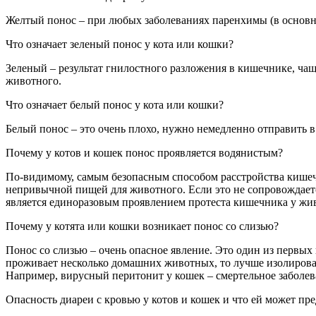
Желтый понос – при любых заболеваниях паренхимы (в основно
Что означает зеленый понос у кота или кошки?
Зеленый – результат гнилостного разложения в кишечнике, ча
животного.
Что означает белый понос у кота или кошки?
Белый понос – это очень плохо, нужно немедленно отправить 
Почему у котов и кошек понос проявляется водянистым?
По-видимому, самым безопасным способом расстройства кишечн
непривычной пищей для животного. Если это не сопровождается 
является единоразовым проявлением протеста кишечника у жи
Почему у котята или кошки возникает понос со слизью?
Понос со слизью – очень опасное явление. Это один из первых
проживает несколько домашних животных, то лучше изолироват
Например, вирусный перитонит у кошек – смертельное заболев
Опасность диареи с кровью у котов и кошек и что ей может пр