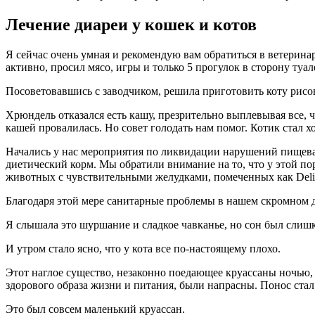
Лечение диареи у кошек и котов
Я сейчас очень умная и рекомендую вам обратиться в ветеринар
активно, просил мясо, игры и только 5 прогулок в сторону туале
Посоветовавшись с заводчиком, решила приготовить коту рисов
Хрюндель отказался есть кашу, презрительно выплевывая все, 
кашей провалилась. Но совет голодать нам помог. Котик стал х
Начались у нас мероприятия по ликвидации нарушений пищева
диетический корм. Мы обратили внимание на то, что у этой п
животных с чувствительными желудками, помеченных как Delic
Благодаря этой мере санитарные проблемы в нашем скромном д
Я слышала это шуршание и сладкое чавканье, но сон был слишко
И утром стало ясно, что у кота все по-настоящему плохо.
Этот наглое существо, незаконно поедающее круассаны ночью,
здорового образа жизни и питания, были напрасны. Понос стал
Это был совсем маленький круассан.