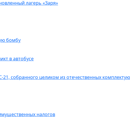
новленный лагерь «Заря»
ую бомбу
икт в автобусе
С-21, собранного целиком из отечественных комплекту
 имущественных налогов