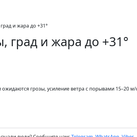
град и жара до +31°
 град и жара до +31°
 ожидаются грозы, усиление ветра с порывами 15–20 м/
 узнали люди? Сообщите нам:
Telegram
,
WhatsApp
,
Viber
.