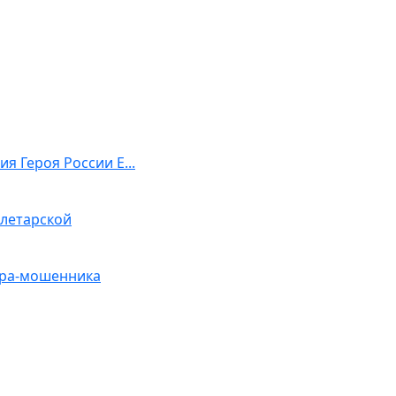
я Героя России Е...
олетарской
ьера-мошенника