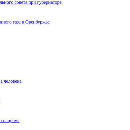
ьного совета при губернаторе
ного газа в Оренбуржье
а человека
!
ю нацизма