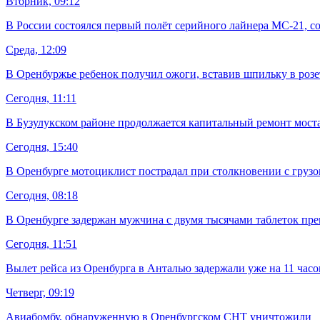
Вторник, 09:12
В России состоялся первый полёт серийного лайнера МС-21, 
Среда, 12:09
В Оренбуржье ребенок получил ожоги, вставив шпильку в розе
Сегодня, 11:11
В Бузулукском районе продолжается капитальный ремонт мост
Сегодня, 15:40
В Оренбурге мотоциклист пострадал при столкновении с груз
Сегодня, 08:18
В Оренбурге задержан мужчина с двумя тысячами таблеток пре
Сегодня, 11:51
Вылет рейса из Оренбурга в Анталью задержали уже на 11 часо
Четверг, 09:19
Авиабомбу, обнаруженную в Оренбургском СНТ уничтожили