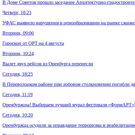
В Доме Советов прошло заседание Архитектурно-градостроител
Четверг, 10:23
УФАС выявило нарушения в ценообразовании на рынке сжижен
Вторник, 09:06
Гороскоп от ОРТ на 4 августа
Вторник, 10:24
Вылет двух рейсов из Оренбурга перенесли
Сегодня, 18:25
В Переволоцком районе при лобовом столкновении погибли дв
Сегодня, 11:19
Оренбуржцы! Выбираем лучший мурал фестиваля «ФормАРТ»
Сегодня, 10:20
Оренбуржца осудили за оправдание терроризма и реабилитаци