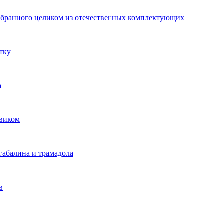
собранного целиком из отечественных комплектующих
тку
а
овиком
габалина и трамадола
в