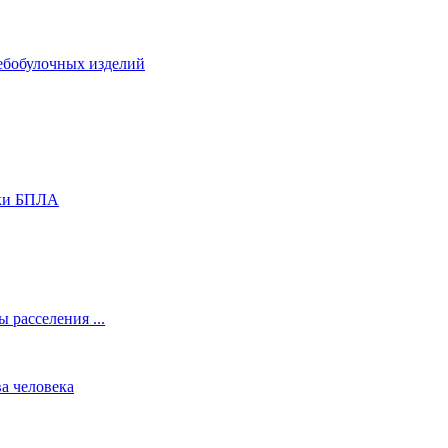
ебобулочных изделий
аки БПЛА
 расселения ...
а человека