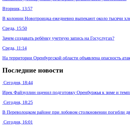
Вторник, 13:57
В колонии Новотроицка ежедневно выпекают около тысячи хл
Среда, 15:50
Зачем создавать ребёнку учетную запись на Госуслугах?
Среда, 11:14
На территории Оренбургской области объявлена опасность ат
Последние новости
Сегодня, 18:44
Ирек Файзуллин оценил подготовку Оренбуржья к зиме и темпы
Сегодня, 18:25
В Переволоцком районе при лобовом столкновении погибли дв
Сегодня, 16:01