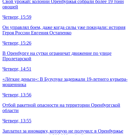
Свой урожай: колонии Оренбуржья собрали более 19 тонн
овощей
Четверг, 15:59
Он управлял боем, даже когда силы уже покидали: история
Героя России Евгения Остапенко
Четверг, 15:26
В Оренбурге на сутки ограничат движение по улице
Пролетарской
Четверг, 14:51
«Лёгкие деньги»: В Бузулуке задержали 19-летнего курьера-
мошенника
Четверг, 13:56
Отбой ракетной опасности на территории Оренбургской
области
Четверг, 13:55
Заплатил за иномарку, которую не получил: в Оренбуржье