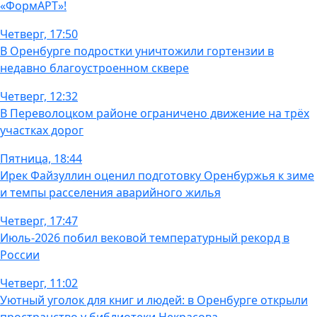
«ФормАРТ»!
Четверг, 17:50
В Оренбурге подростки уничтожили гортензии в
недавно благоустроенном сквере
Четверг, 12:32
В Переволоцком районе ограничено движение на трёх
участках дорог
Пятница, 18:44
Ирек Файзуллин оценил подготовку Оренбуржья к зиме
и темпы расселения аварийного жилья
Четверг, 17:47
Июль-2026 побил вековой температурный рекорд в
России
Четверг, 11:02
Уютный уголок для книг и людей: в Оренбурге открыли
пространство у библиотеки Некрасова