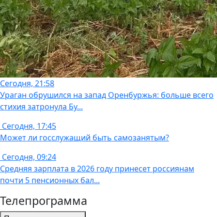
Сегодня, 21:58
Ураган обрушился на запад Оренбуржья: больше всего
стихия затронула Бу...
Сегодня, 17:45
Может ли госслужащий быть самозанятым?
Сегодня, 09:24
Средняя зарплата в 2026 году принесет россиянам
почти 5 пенсионных бал...
Телепрограмма