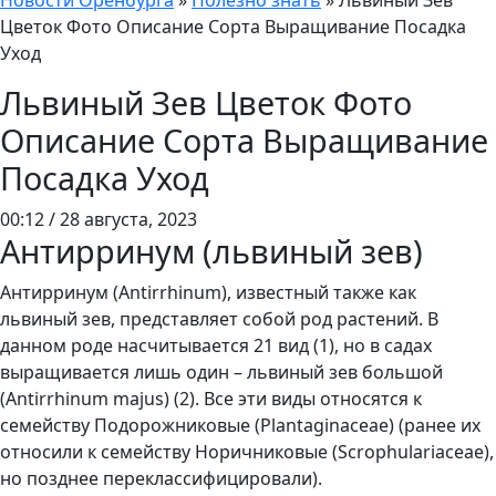
Новости Оренбурга
»
Полезно знать
»
Львиный Зев
Цветок Фото Описание Сорта Выращивание Посадка
Уход
Львиный Зев Цветок Фото
Описание Сорта Выращивание
Посадка Уход
00:12 / 28 августа, 2023
Антирринум (львиный зев)
Антирринум (Antirrhinum), известный также как
львиный зев, представляет собой род растений. В
данном роде насчитывается 21 вид (1), но в садах
выращивается лишь один – львиный зев большой
(Antirrhinum majus) (2). Все эти виды относятся к
семейству Подорожниковые (Plantaginaceae) (ранее их
относили к семейству Норичниковые (Scrophulariaceae),
но позднее переклассифицировали).