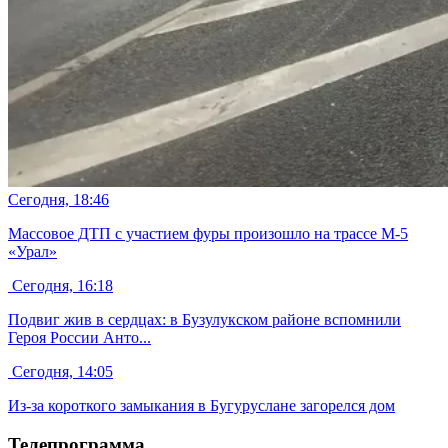
Сегодня, 18:46
Массовое ДТП с участием фуры произошло на трассе М-5
«Урал»
Сегодня, 16:18
Подвиг жив в сердцах: в Бузулукском районе вспомнили
Героя России Анто...
Сегодня, 14:05
Из-за короткого замыкания в Бугуруслане загорелся дом
Телепрограмма