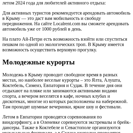
летом 2024 года для любителей активного отдыха:
Для активных туристов рекомендуется арендовать автомобиль
в Крыму — это даст вам мобильность и свободу
передвижения. На сайте Localrent.com вы сможете арендовать
автомобиль уже от 1000 рублей в день.
На плато Ай-Петри есть возможность взойти или спуститься
пешком по одной из экологических троп. В Крыму имеется
возможность осуществить верховую прогулку.
Молодежные курорты
Молодежь в Крыму проводит свободное время в разных
местах, но наиболее веселые курорты – это Ялта, Алушта,
Коктебель, Симеиз, Евпатория и Судак. В течение дня они
отдыхают на пляже или занимаются активными видами
спорта, а вечером веселятся в кафе, ночных клубах и
дискотеках, многие из которых расположены на набережной.
Там проходят шумные вечеринки, яркие шоу и фестивали.
Летом в Евпатории проводятся соревнования по
виндсерфингу, а в Оленевке соревнуются экстремалы и брейк-
дансеры. Также в Коктебеле и Севастополе организуются
музыкальные фестивали, а в Судаке ежегодно проводятся