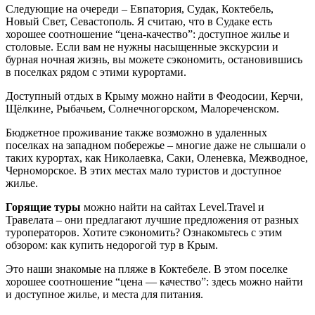
Следующие на очереди – Евпатория, Судак, Коктебель,
Новый Свет, Севастополь. Я считаю, что в Судаке есть
хорошее соотношение “цена-качество”: доступное жилье и
столовые. Если вам не нужны насыщенные экскурсии и
бурная ночная жизнь, вы можете сэкономить, остановившись
в поселках рядом с этими курортами.
Доступный отдых в Крыму можно найти в Феодосии, Керчи,
Щёлкине, Рыбачьем, Солнечногорском, Малореченском.
Бюджетное проживание также возможно в удаленных
поселках на западном побережье – многие даже не слышали о
таких курортах, как Николаевка, Саки, Оленевка, Межводное,
Черноморское. В этих местах мало туристов и доступное
жилье.
Горящие туры
можно найти на сайтах Level.Travel и
Травелата – они предлагают лучшие предложения от разных
туроператоров. Хотите сэкономить? Ознакомьтесь с этим
обзором: как купить недорогой тур в Крым.
Это наши знакомые на пляже в Коктебеле. В этом поселке
хорошее соотношение “цена — качество”: здесь можно найти
и доступное жилье, и места для питания.