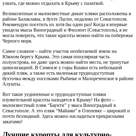
узнать, где можно отдыхать в Крыму с палаткой.
Великолепные и малоизвестные дикие пляжи расположены в
районе Балаклавы, в бухте Ласпи, недалеко от Севастополя.
Рекомендую посетить их хотя бы один раз! Когда я впервые
увидела мысы Виноградный и Фиолент (Севастополь), я не
могла поверить, что такие красоты можно найти на побережье
Черного моря.
Самое сложное – найти участок необитаемой земли на
Южном берегу Крыма. Это самая популярная часть
полуострова, но даже здесь можно найти места, не тронутые
цивилизацией. В Симеизе у горы Кошки есть небольшой
дикий пляж, а также есть маленькая труднодоступная
бухточка между поселками Рыбачье и Малореченское в районе
Алушты.
Вот такие уединенные и труднодоступные пляжи
изумительной красоты находятся в Крыму! На фото –
малоизвестный пляж “Баунти” у мыса Виноградный в
Севастополе. А это пляж “Майами” в Оленевке – широкий и
почти безлюдный. Здесь можно насладиться прекрасными
закатами!
Лучшие курорты для культурно-