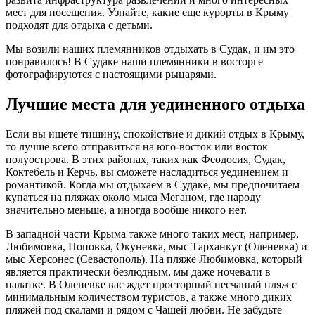
мест для посещения. Узнайте, какие еще курорты в Крыму
подходят для отдыха с детьми.
Мы возили наших племянников отдыхать в Судак, и им это
понравилось! В Судаке наши племянники в восторге
фотографируются с настоящими рыцарями.
Лучшие места для уединенного отдыха
Если вы ищете тишину, спокойствие и дикий отдых в Крыму,
то лучше всего отправиться на юго-восток или восток
полуострова. В этих районах, таких как Феодосия, Судак,
Коктебель и Керчь, вы сможете насладиться уединением и
романтикой. Когда мы отдыхаем в Судаке, мы предпочитаем
купаться на пляжах около мыса Меганом, где народу
значительно меньше, а иногда вообще никого нет.
В западной части Крыма также много таких мест, например,
Любимовка, Поповка, Окуневка, мыс Тарханкут (Оленевка) и
мыс Херсонес (Севастополь). На пляже Любимовка, который
является практически безлюдным, мы даже ночевали в
палатке. В Оленевке вас ждет просторный песчаный пляж с
минимальным количеством туристов, а также много диких
пляжей под скалами и рядом с Чашей любви. Не забудьте