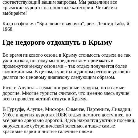
соответствующий вашим запросам. Мы разделили все
крымские курорты на понятные категории. Читайте и
выбирайте!
Кадр из фильма “Бриллиантовая рука”, реж. Леонид Гайдай,
1968.
Где недорого отдохнуть в Крыму
Во время пикового сезона в Крыму стоимость отдыха не так
уж и низкая, поэтому мы предпочитаем приезжать в
промежутке между сезонами – так отдых получается более
экономичным. В целом, курорты в данном регионе условно
делятся по ценовому диапазону следующим образом.
Ялта и Алушта – самые популярные курорты, но и самые
дорогие. Многие туристы считают, что именно здесь лучше
всего провести летний отпуск в Крыму.
В Гурзуфе, Алупке, Мисхоре, Симеизе, Партените, Ливадии,
Утёсе и других курортах ЮБК отдых немного доступнее, но
всё равно довольно дорогой. Здесь находятся уютные поселки,
окруженные субтропической зеленью, а также самые
красивые парки и чистые галечные пляжи.