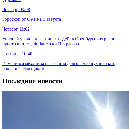
Четверг, 09:08
Гороскоп от ОРТ на 6 августа
Четверг, 11:02
Уютный уголок для книг и людей: в Оренбурге открыли
пространство у библиотеки Некрасова
Пятница, 10:40
Изменился механизм взыскания долгов: что нужно знать
налогоплательщикам
Последние новости