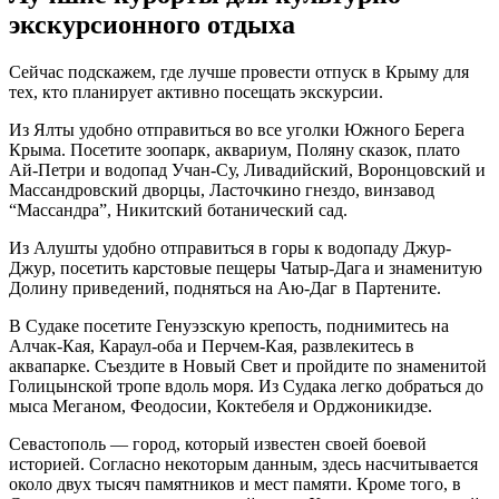
экскурсионного отдыха
Сейчас подскажем, где лучше провести отпуск в Крыму для
тех, кто планирует активно посещать экскурсии.
Из Ялты удобно отправиться во все уголки Южного Берега
Крыма. Посетите зоопарк, аквариум, Поляну сказок, плато
Ай-Петри и водопад Учан-Су, Ливадийский, Воронцовский и
Массандровский дворцы, Ласточкино гнездо, винзавод
“Массандра”, Никитский ботанический сад.
Из Алушты удобно отправиться в горы к водопаду Джур-
Джур, посетить карстовые пещеры Чатыр-Дага и знаменитую
Долину приведений, подняться на Аю-Даг в Партените.
В Судаке посетите Генуэзскую крепость, поднимитесь на
Алчак-Кая, Караул-оба и Перчем-Кая, развлекитесь в
аквапарке. Съездите в Новый Свет и пройдите по знаменитой
Голицынской тропе вдоль моря. Из Судака легко добраться до
мыса Меганом, Феодосии, Коктебеля и Орджоникидзе.
Севастополь — город, который известен своей боевой
историей. Согласно некоторым данным, здесь насчитывается
около двух тысяч памятников и мест памяти. Кроме того, в