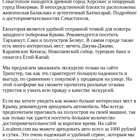
Севастополе находится древний город Херсонес и пещерный
город Инкерман. В непосредственной близости расположены
живописная Балаклава и аутентичный Бахчисарай. Подробнее
о достопримечательностях Севастополя.
Евпатория является удобной отправной точкой для осмотра
западного побережья Крыма. Рекомендуется посетить
Тарханкут, Саки и полуостров Беляус. В самом городе также
есть много интересных мест: мечеть Джума-Джами,
Караимские Кенасы, Николаевский собор, турецкие бани и
синагога Егий-Капай.
Мы предлагаем заказывать экскурсии только на сайте
Трипстер, так как это гарантирует большую надежность и
выгоду, по сравнению с покупкой у продавцов на улице. На
этой платформе вы сможете прочитать реальные отзывы
туристов и узнать всю правду о качестве экскурсий.
Если вы хотите увидеть как можно больше интересных мест в
Крыму, рекомендуем арендовать автомобиль. Мы всегда
предпочитаем приезжать на полуостров на своей машине, так
как только так удается посетить большое количество
достопримечательностей за короткое время. На сайте
Localrent.com вы можете арендовать авто всего за 1000 рублей
в сутки. Это очень надежный и удобный сервис, которым мы