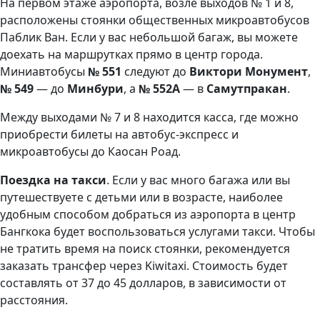
На первом этаже аэропорта, возле выходов № 1 и 8,
расположены стоянки общественных микроавтобусов
Паблик Ван. Если у вас небольшой багаж, вы можете
доехать на маршрутках прямо в центр города.
Миниавтобусы
№ 551
следуют до
Виктори Монумент
,
№ 549
— до
Минбури
, а
№ 552А
— в
Самутпракан
.
Между выходами № 7 и 8 находится касса, где можно
приобрести билеты на автобус-экспресс и
микроавтобусы до Каосан Роад.
Поездка на такси
. Если у вас много багажа или вы
путешествуете с детьми или в возрасте, наиболее
удобным способом добраться из аэропорта в центр
Бангкока будет воспользоваться услугами такси. Чтобы
не тратить время на поиск стоянки, рекомендуется
заказать трансфер через Kiwitaxi. Стоимость будет
составлять от 37 до 45 долларов, в зависимости от
расстояния.