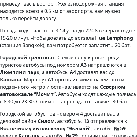
приведут вас в восторг. Железнодорожная станция
находится всего в 0,5 км от аэропорта, вам нужно
только перейти дорогу.
Поезда ходят часто – с 3:14 утра до 22:28 вечера каждые
15-20 минут. Чтобы доехать до вокзала
Hua Lamphong
(станция Bangkok), вам потребуется заплатить 20 бат.
Городской транспорт
. Самые популярные среди
туристов автобусы под номером
А3
направляются в
Люмпини парк
, а автобусы
А4
доставят вас до
Каосана
. Маршрут
А1
проходит мимо наземного и
подземного метро и останавливается на
Северном
автовокзале “Мочит”
. Автобусы ходят каждые полчаса
с 8:30 до 23:30. Стоимость проезда составляет 30 бат.
Городской автобус под номером 4 доставит вас в
деловой район
Силом
, автобус
№ 13
отправляется к
Восточному автовокзалу “Экамай”
, автобус
№ 59
ведет к
Каосану
, а автобус
№ 29
доставит вас до вокзала