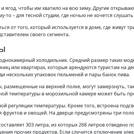
 ягод, чтобы им хватило на всю зиму. Другие открывают
у-то – для тесной студии, где ночью не хочется слушат
ться от того, который используется в доме, где живут 
дставителем своего сегмента.
ры
однокамерный холодильник. Средний размер таких моде
ниц или квартирах, которые арендуются туристам на де
ди нескольких упаковок пельменей и пары банок пива.
, размещенные на верхней полке, могут замерзнуть, та
жной температуры в морозильной камере может быть п
й регуляции температуры. Кроме того, встроена подсве
 фруктов и овощей. На дверце предусмотрены три поло
тавляет 303 литра, из которых 268 литров отведено по
ения прочих продуктов. Если случится отключение элек