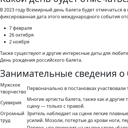
В 2023 году Всемирный день балета будет отмечаться в
фиксированная дата этого международного события отсут
7 февраля
26 октября
2 ноября
Также существуют и другие интересные даты для любит
День рождения российского балета.
Занимательные сведения о 
Мужское
Первоначально в постановках участвовали т
творчество
Многие артисты балета, также как и другие 
Суеверия
сцену — только с правой.
Огромный
Зритель наблюдает на сцене легкие плавные
труд
усилий. Мозоли, потертые до крови ноги, пе
Первое, что приходит на ум при слове «бал