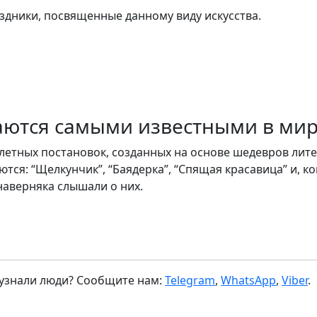
здники, посвященные данному виду искусства.
аются самыми известными в мир
летных постановок, созданных на основе шедевров лит
я: “Щелкунчик”, “Баядерка”, “Спящая красавица” и, ко
 наверняка слышали о них.
 узнали люди? Сообщите нам:
Telegram
,
WhatsApp
,
Viber
.