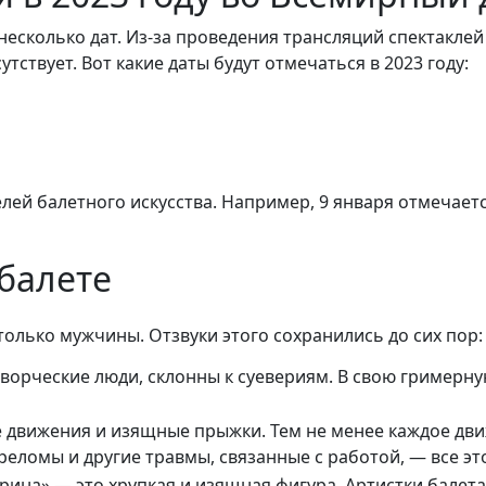
 несколько дат. Из-за проведения трансляций спектакле
ствует. Вот какие даты будут отмечаться в 2023 году:
елей балетного искусства. Например, 9 января отмечае
балете
олько мужчины. Отзвуки этого сохранились до сих пор:
творческие люди, склонны к суевериям. В свою гримерну
 движения и изящные прыжки. Тем не менее каждое движ
реломы и другие травмы, связанные с работой, — все эт
ерина» — это хрупкая и изящная фигура. Артистки балет