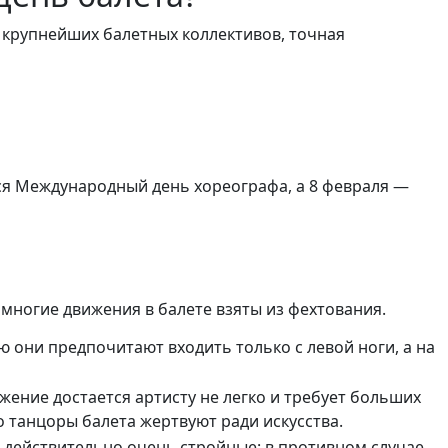
й крупнейших балетных коллективов, точная
тся Международный день хореографа, а 8 февраля —
 многие движения в балете взяты из фехтования.
ю они предпочитают входить только с левой ноги, а на
ение достается артисту не легко и требует больших
о танцоры балета жертвуют ради искусства.
а действительно очень стройные: в противном случае