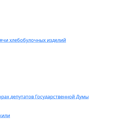
ячи хлебобулочных изделий
орах депутатов Государственной Думы
жили