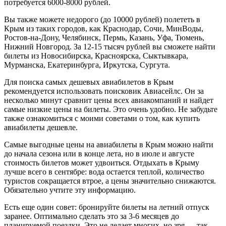
потребуется 6000-8000 рублей.
Вы также можете недорого (до 10000 рублей) полететь в
Крым из таких городов, как Краснодар, Сочи, МинВоды,
Ростов-на-Дону, Челябинск, Пермь, Казань, Уфа, Тюмень,
Нижний Новгород. За 12-15 тысяч рублей вы сможете найти
билеты из Новосибирска, Красноярска, Сыктывкара,
Мурманска, Екатеринбурга, Иркутска, Сургута.
Для поиска самых дешевых авиабилетов в Крым
рекомендуется использовать поисковик Авиасейлс. Он за
несколько минут сравнит цены всех авиакомпаний и найдет
самые низкие цены на билеты. Это очень удобно. Не забудьте
также ознакомиться с моими советами о том, как купить
авиабилеты дешевле.
Самые выгодные цены на авиабилеты в Крым можно найти
до начала сезона или в конце лета, но в июле и августе
стоимость билетов может удвоиться. Отдыхать в Крыму
лучше всего в сентябре: вода остается теплой, количество
туристов сокращается втрое, а цены значительно снижаются.
Обязательно учтите эту информацию.
Есть еще один совет: бронируйте билеты на летний отпуск
заранее. Оптимально сделать это за 3-6 месяцев до
планируемой поездки. Это не делает многих, но зря — так