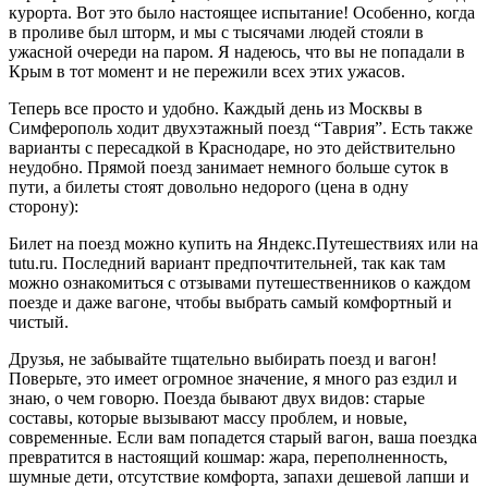
курорта. Вот это было настоящее испытание! Особенно, когда
в проливе был шторм, и мы с тысячами людей стояли в
ужасной очереди на паром. Я надеюсь, что вы не попадали в
Крым в тот момент и не пережили всех этих ужасов.
Теперь все просто и удобно. Каждый день из Москвы в
Симферополь ходит двухэтажный поезд “Таврия”. Есть также
варианты с пересадкой в Краснодаре, но это действительно
неудобно. Прямой поезд занимает немного больше суток в
пути, а билеты стоят довольно недорого (цена в одну
сторону):
Билет на поезд можно купить на Яндекс.Путешествиях или на
tutu.ru. Последний вариант предпочтительней, так как там
можно ознакомиться с отзывами путешественников о каждом
поезде и даже вагоне, чтобы выбрать самый комфортный и
чистый.
Друзья, не забывайте тщательно выбирать поезд и вагон!
Поверьте, это имеет огромное значение, я много раз ездил и
знаю, о чем говорю. Поезда бывают двух видов: старые
составы, которые вызывают массу проблем, и новые,
современные. Если вам попадется старый вагон, ваша поездка
превратится в настоящий кошмар: жара, переполненность,
шумные дети, отсутствие комфорта, запахи дешевой лапши и