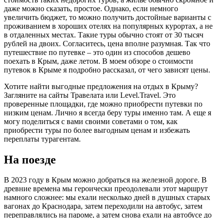
даже можно сказать, простое. Однако, если немного
увеличить бюджет, то можно получить достойные варианты с
проживанием в хороших отелях на популярных курортах, а не
в отдаленных местах. Такие туры обычно стоят от 30 тысяч
рублей на двоих. Согласитесь, цена вполне разумная. Так что
путешествие по путевке – это один из способов дешево
поехать в Крым, даже летом. В моем обзоре о стоимости
путевок в Крыме я подробно рассказал, от чего зависят цены.
Хотите найти выгодные предложения на отдых в Крыму?
Загляните на сайты Травелата или Level.Travel. Это
проверенные площадки, где можно приобрести путевки по
низким ценам. Лично я всегда беру туры именно там. А еще я
могу поделиться с вами своими советами о том, как
приобрести туры по более выгодным ценам и избежать
переплаты турагентам.
На поезде
В 2023 году в Крым можно добраться на железной дороге. В
древние времена мы героически преодолевали этот маршрут
намного сложнее: мы ехали несколько дней в душных старых
вагонах до Краснодара, затем переходили на автобус, затем
переправлялись на пароме, а затем снова ехали на автобусе до