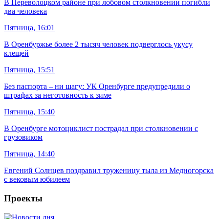
В Переволоцком районе при лобовом столкновении погибли
два человека
Пятница, 16:01
В Оренбуржье более 2 тысяч человек подверглось укусу
клещей
Пятница, 15:51
Без паспорта – ни шагу: УК Оренбурге предупредили о
штрафах за неготовность к зиме
Пятница, 15:40
В Оренбурге мотоциклист пострадал при столкновении с
грузовиком
Пятница, 14:40
Евгений Солнцев поздравил труженицу тыла из Медногорска
с вековым юбилеем
Проекты