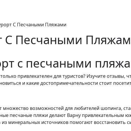
урорт С Песчаными Пляжами
т С Песчаными Пляжа
орт с песчаными пляж
только привлекателен для туристов? Изучите отзывы, чт
ановиться и какие достопримечательности стоит посетит
ает множество возможностей для любителей шопинга, ст
сные песчаные пляжи делают Варну привлекательным юж
а из минеральных источников помогают восстановить си