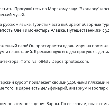
сетить! Прогуляйтесь по Морскому саду, “Экопарку” и о
еский музей.
а русском языке. Туристы часто выбирают обзорные туры
крепость Овеч и монастырь Аладжа. Путешественники с 
оженный парк! Он простирается вдоль моря на протяжен
 и планетарий. Я рекомендую его для прогулок с детьми
тектора. Фото: valio84sl / Depositphotos.com.
лгарский курорт привлекает своими удобными пляжами и
ме того, в Варне есть дельфинарий, аквариум и зоопар
оим опытом посещения Варны. По ее словам, она с семь