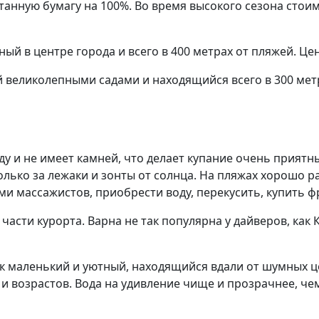
танную бумагу на 100%. Во время высокого сезона стои
ный в центре города и всего в 400 метрах от пляжей. Цен
й великолепными садами и находящийся всего в 300 мет
оду и не имеет камней, что делает купание очень прия
ько за лежаки и зонты от солнца. На пляжах хорошо ра
гами массажистов, приобрести воду, перекусить, купить 
асти курорта. Варна не так популярна у дайверов, как 
ак маленький и уютный, находящийся вдали от шумных ц
и возрастов. Вода на удивление чище и прозрачнее, чем