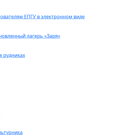
ователям ЕПГУ в электронном виде
новленный лагерь «Заря»
х рудниках
м
льтурника