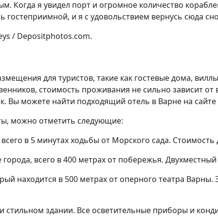
м. Когда я увидел порт и огромное количество кораблей
ь гостеприимной, и я с удовольствием вернусь сюда сно
eys / Depositphotos.com.
змещения для туристов, такие как гостевые дома, вилл
венников, стоимость проживания не сильно зависит от
к. Вы можете найти подходящий отель в Варне на сайте 
ты, можно отметить следующие:
всего в 5 минутах ходьбы от Морского сада. Стоимость 
орода, всего в 400 метрах от побережья. Двухместный н
оторый находится в 500 метрах от оперного театра Варны
 и стильном здании. Все осветительные приборы и ко