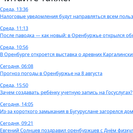
Среда, 13:36
Налоговые уведомления будут направляться всем польз
Среда, 11:13
После паводка — как новый: в Оренбуржье открылся об
Среда, 10:56
В Оренбурге откроется выставка о древних Каргалински
Сегодня, 06:08
Прогноз погоды в Оренбуржье на 8 августа
Среда, 15:50
Зачем создавать ребёнку учетную запись на Госуслугах?
Сегодня, 14:05
Из-за короткого замыкания в Бугуруслане загорелся до
Сегодня, 09:21
Евгений Солнцев поздравил оренбуржцев с Днём физку