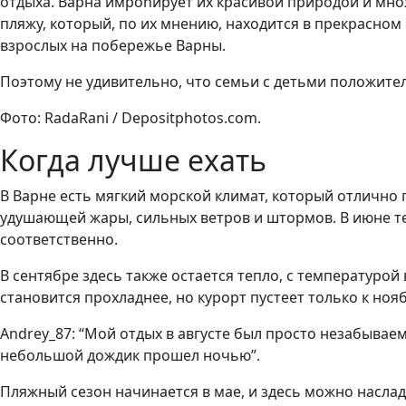
отдыха. Варна имponирует их красивой природой и мн
пляжу, который, по их мнению, находится в прекрасном 
взрослых на побережье Варны.
Поэтому не удивительно, что семьи с детьми положител
Фото: RadaRani / Depositphotos.com.
Когда лучше ехать
В Варне есть мягкий морской климат, который отлично п
удушающей жары, сильных ветров и штормов. В июне тем
соответственно.
В сентябре здесь также остается тепло, с температурой 
становится прохладнее, но курорт пустеет только к ноя
Andrey_87: “Мой отдых в августе был просто незабывае
небольшой дождик прошел ночью”.
Пляжный сезон начинается в мае, и здесь можно наслад