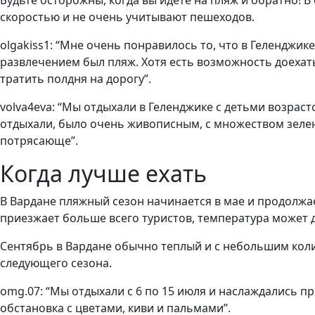
Будьте осторожны, когда вы идете на пляж и обратно! 
скоростью и не очень учитывают пешеходов.
olgakiss1: “Мне очень понравилось то, что в Геленджик
развлечением был пляж. Хотя есть возможность доехать
тратить полдня на дорогу”.
volva4eva: “Мы отдыхали в Геленджике с детьми возраст
отдыхали, было очень живописным, с множеством зеле
потрясающе”.
Когда лучше ехать
В Вардане пляжный сезон начинается в мае и продолжает
приезжает больше всего туристов, температура может дос
Сентябрь в Вардане обычно теплый и с небольшим коли
следующего сезона.
omg.07: “Мы отдыхали с 6 по 15 июля и наслаждались 
обстановка с цветами, киви и пальмами”.