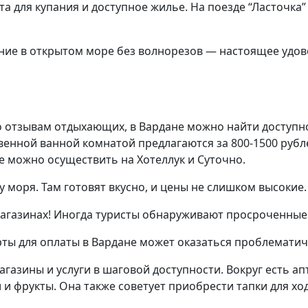
та для купания и доступное жилье. На поезде “Ласточка
ание в открытом море без волнорезов — настоящее удо
о отзывам отдыхающих, в Вардане можно найти доступно
венной ванной комнатой предлагаются за 800-1500 рубл
не можно осуществить на Хотеллук и Суточно.
 моря. Там готовят вкусно, и цены не слишком высокие
магазинах! Иногда туристы обнаруживают просроченные
арты для оплаты в Вардане может оказаться проблематич
газины и услуги в шаговой доступности. Вокруг есть апт
и фрукты. Она также советует приобрести тапки для ход