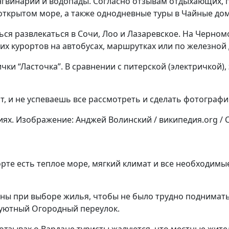
ингвинарий и водопады. Согласно отзывам отдыхающих,
 открытом море, а также однодневные туры в Чайные до
ся развлекаться в Сочи, Лоо и Лазаревское. На Черно
их курортов на автобусах, маршрутках или по железной
ки “Ласточка”. В сравнении с питерской (электричкой),
ят, и не успеваешь все рассмотреть и сделать фотограф
х. Изображение: Анджей Волинский / википедия.org / CC
орте есть теплое море, мягкий климат и все необходимы
льны при выборе жилья, чтобы не было трудно поднимат
 уютный Огородный переулок.