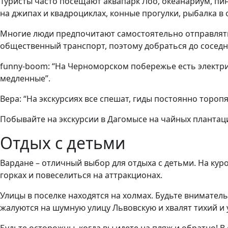
Туристы часто посещают аквапарк Лоо, океанариум, п
на джипах и квадроциклах, конные прогулки, рыбалка в
Многие люди предпочитают самостоятельно отправлять
общественный транспорт, поэтому добраться до соседн
funny-boom: “На Черноморском побережье есть электрич
медленные”.
Вера: “На экскурсиях все спешат, гиды постоянно тороп
Побывайте на экскурсии в Дагомысе на чайных плантация
Отдых с детьми
Вардане – отличный выбор для отдыха с детьми. На кур
горках и повеселиться на аттракционах.
Улицы в поселке находятся на холмах. Будьте внимате
жалуются на шумную улицу Львовскую и хвалят тихий и