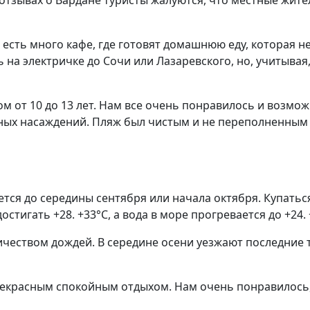
В отзывах о Вардане туристы жалуются, что местные жи
е есть много кафе, где готовят домашнюю еду, которая н
 на электричке до Сочи или Лазаревского, но, учитывая
ом от 10 до 13 лет. Нам все очень понравилось и возмо
ных насаждений. Пляж был чистым и не переполненным 
ся до середины сентября или начала октября. Купаться 
тигать +28. +33°С, а вода в море прогревается до +24. 
чеством дождей. В середине осени уезжают последние т
прекрасным спокойным отдыхом. Нам очень понравилось,