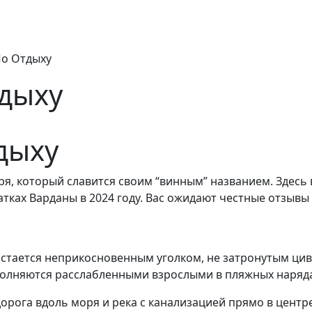
По Отдыху
тдыху
дыху
я, который славится своим “винным” названием. Здесь
атках Варданы в 2024 году. Вас ожидают честные отзывы
остается неприкосновенным уголком, не затронутым ци
полняются расслабленными взрослыми в пляжных наряд
рога вдоль моря и река с канализацией прямо в центре 