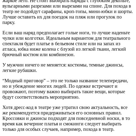
жаркое лето. Не стоит выбирать наряды с глубоким декольте,
вульгарными разрезами или вырезами на спине. Для похода в
театр не подойдут сарафаны, кроп-топы, мини-юбки и шорты.
Лучше оставить их для поездок на пляж или прогулок по
парку.
Если ваш наряд предполагает голые ноги, то лучше наденьте
чулки или колготки. Идеальным вариантом для театрального
спектакля будет платье в бельевом стиле или на запах из
атласа, юбка ниже колена с блузой из легкой ткани, легкий
брючный костюм или комбинезон.
У мужчин ничего не меняется: костюмы, темные джинсы,
легкие рубашки.
“Модный приговор” – это не только название телепередачи,
но и убеждение многих людей. По одежке встречают и
провожают, поэтому важно выбирать такие вещи, которые
будут соответствовать мероприятию.
Хотя дресс-код в театре уже утратил свою актуальность, все
же рекомендуется придерживаться его основных правил.
Кроссовки и джинсы подходят для повседневной носки, в то
время как вечерние платья и смокинги следует выбирать
только для особых случаев, например, похода в театр.