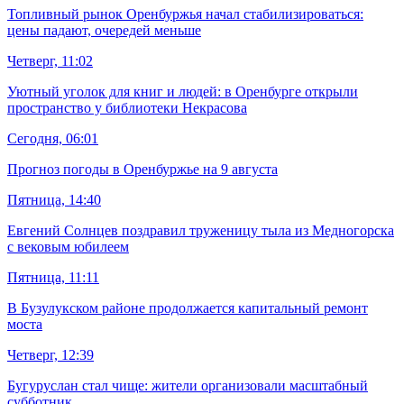
Топливный рынок Оренбуржья начал стабилизироваться:
цены падают, очередей меньше
Четверг, 11:02
Уютный уголок для книг и людей: в Оренбурге открыли
пространство у библиотеки Некрасова
Сегодня, 06:01
Прогноз погоды в Оренбуржье на 9 августа
Пятница, 14:40
Евгений Солнцев поздравил труженицу тыла из Медногорска
с вековым юбилеем
Пятница, 11:11
В Бузулукском районе продолжается капитальный ремонт
моста
Четверг, 12:39
Бугуруслан стал чище: жители организовали масштабный
субботник