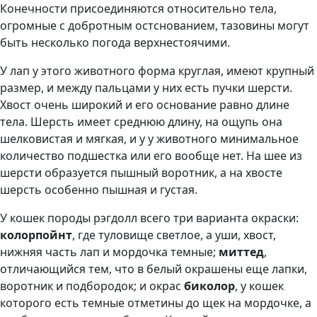
Конечности присоединяются относительно тела,
огромные с добротным остснованием, тазовины могут
быть несколько погода верхнестоячими.
У лап у этого животного форма круглая, имеют крупный
размер, и между пальцами у них есть пучки шерсти.
Хвост очень широкий и его основание равно длине
тела. Шерсть имеет среднюю длину, на ощупь она
шелковистая и мягкая, и у у животного минимальное
количество подшестка или его вообще нет. На шее из
шерсти образуется пышный воротник, а на хвосте
шерсть особенно пышная и густая.
У кошек породы рэгдолл всего три варианта окраски:
колорпойнт
, где туловище светлое, а уши, хвост,
нижняя часть лап и мордочка темные;
миттед
,
отличающийся тем, что в белый окрашены еще лапки,
воротник и подбородок; и окрас
биколор
, у кошек
которого есть темные отметины до щек на мордочке, а