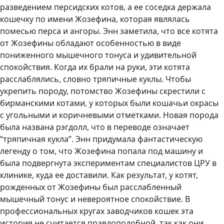
разведением персидских котов, а ее соседка держала
кошечку по имени Жозефина, которая являлась
помесью перса и ангоры. Энн заметила, что все котята
от Жозефины обладают особенностью в виде
пониженного мышечного тонуса и удивительной
спокойствия. Когда их брали на руки, эти котята
расслаблялись, словно тряпичные куклы. Чтобы
укрепить породу, потомство Жозефины скрестили с
бирманскими котами, у которых были кошачьи окрасы
с угольными и коричневыми отметками. Новая порода
была названа рэгдолл, что в переводе означает
“тряпичная кукла”. Энн придумала фантастическую
легенду о том, что Жозефина попала под машину и
была подвергнута экспериментам специалистов ЦРУ в
клинике, куда ее доставили. Как результат, у котят,
рожденных от Жозефины был расслабленный
мышечный тонус и невероятное спокойствие. В
профессиональных кругах заводчиков кошек эта
история не считается правдоподобной, так как они