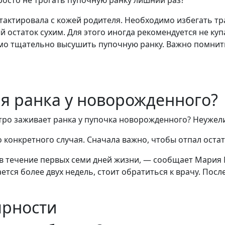
росто не трогать пупочную ранку лишний раз?
тактировала с кожей родителя. Необходимо избегать т
остаток сухим. Для этого иногда рекомендуется не куп
димо тщательно высушить пупочную ранку. Важно помнит
ая ранка у новорожденного?
стро заживает ранка у пупочка новорожденного? Неужел
о конкретного случая. Сначала важно, чтобы отпал оста
в течение первых семи дней жизни, — сообщает Мария 
ется более двух недель, стоит обратиться к врачу. Пос
ярности