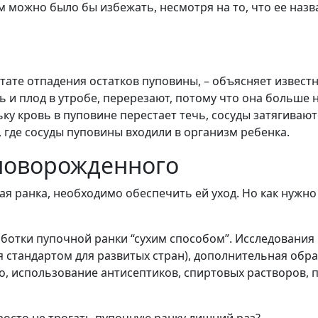
 чем можно было бы избежать, несмотря на то, что ее на
ьтате отпадения остатков пуповины, – объясняет извес
 и плод в утробе, перерезают, потому что она больше н
у кровь в пуповине перестает течь, сосуды затягиваютс
, где сосуды пуповины входили в организм ребенка.
 новорожденного
чная ранка, необходимо обеспечить ей уход. Но как нуж
ботки пупочной ранки “сухим способом”. Исследования 
 стандартом для развитых стран), дополнительная обра
о, использование антисептиков, спиртовых растворов,