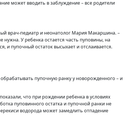
звание может вводить в заблуждение – все родители
тный врач-педиатр и неонатолог Мария Макаршина. –
е нужна. У ребенка остается часть пуповины, на
я, и пупочный остаток высыхает и отслаивается.
но обрабатывать пупочную ранку у новорожденного – и
показали, что при рождении ребенка в условиях
ботка пуповинного остатка и пупочной ранки не
 перекиси водорода может замедлить отпадение