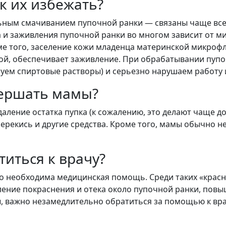
к их избежать?
ным смачиванием пупочной ранки — связаны чаще всег
а и заживления пупочной ранки во многом зависит от м
оме того, заселение кожи младенца материнской микроф
ой, обеспечивает заживление. При обрабатывании пуп
зуем спиртовые растворы) и серьезно нарушаем работу
вершать мамы?
ление остатка пупка (к сожалению, это делают чаще до
 перекись и другие средства. Кроме того, мамы обычно
титься к врачу?
что необходима медицинская помощь. Среди таких «кра
ление покраснения и отека около пупочной ранки, повы
, важно незамедлительно обратиться за помощью к вра