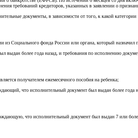
ий о банкротстве (ЕФРСБ). По истечении 6 месяцев со дня вклю
ения требований кредиторов, указанных в заявлении о признани
тельные документы, в зависимости от того, к какой категории 
и из Социального фонда России или органа, который назначил 
ыл выдан более года назад, и требования по исполнению доку
является получателем ежемесячного пособия на ребенка;
ждающий, что исполнительный документ был выдан более года н
ерждающую, что исполнительный документ был выдан 7 или боле