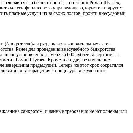
ва является его бесплатность”, – объяснил Роман Шугаев,
чивать услуги финансового управляющего, юристов и других
ить платные услуги из-за своих долгов, пройти внесудебный
и (банкротстве)» и ряд других законодательных актов
отства. Ранее для проведения внесудебного банкротства
 порог установлен в размере 25 000 рублей, а верхний – в
 отметил Роман Шугаев. Кроме того, другое изменение
ле завершения предыдущей. Теперь же этот срок сократился
ь должник для обращения к процедуре внесудебного
ражданина банкротом, и данные требования не исполнены или