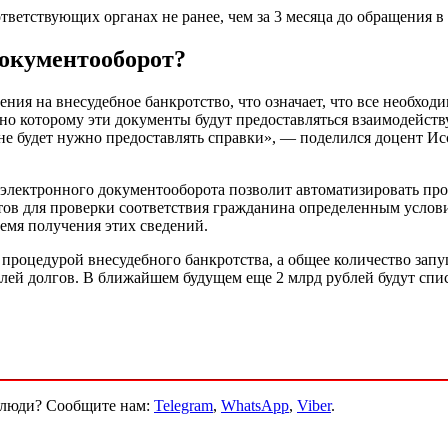
тветствующих органах не ранее, чем за 3 месяца до обращения 
документооборот?
ния на внесудебное банкротство, что означает, что все необхо
ласно которому эти документы будут предоставляться взаимодейс
е будет нужно предоставлять справки», — поделился доцент Исс
ние электронного документооборота позволит автоматизировать 
ов для проверки соответствия гражданина определенным услови
емя получения этих сведений.
сь процедурой внесудебного банкротства, а общее количество за
ублей долгов. В ближайшем будущем еще 2 млрд рублей будут сп
и люди? Сообщите нам:
Telegram
,
WhatsApp
,
Viber
.