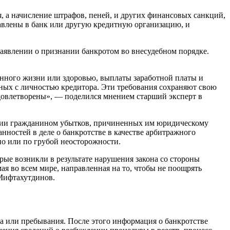
, а начисление штрафов, пеней, и других финансовых санкций,
равлены в банк или другую кредитную организацию, и
заявлении о признании банкротом во внесудебном порядке.
нного жизни или здоровью, выплаты заработной платы и
нных с личностью кредитора. Эти требования сохраняют свою
удовлетворены», — поделился мнением старший эксперт в
ении гражданином убытков, причиненных им юридическому
нностей в деле о банкротстве в качестве арбитражного
о или по грубой неосторожности.
рые возникли в результате нарушения закона со стороны
я во всем мире, направленная на то, чтобы не поощрять
 Мифтахутдинов.
а или пребывания. После этого информация о банкротстве