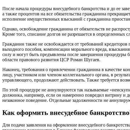
После начала процедуры внесудебного банкротства и до ее зав
а также процентов на все обязательства гражданина прекраща
исполнение имущественных взысканий с гражданина приостан
Однако, освобождение гражданина от обязательств не распрост
Кроме того, списание долгов не разрешается в определенных сл
Гражданин также не освобождается от требований кредиторов
выходного пособия, компенсации морального вреда, взыскания
силу и могут быть предъявлены после завершения процедуры б
области правового развития ЦСР Роман Шугаев.
Наконец, требования о привлечении гражданина в качестве к
лицу, участником или членом коллегиального органа, в резуль
управляющего, продолжают действовать. Также требуется воз
По этой процедуре не аннулируются так называемые «неискупим
должника, например, если он намеренно повредил витрину и д
незаконное поведение. Отдельные задолженности не аннулиру
Как оформить внесудебное банкротство
Для подачи заявления на оформление внесудебного банкротств