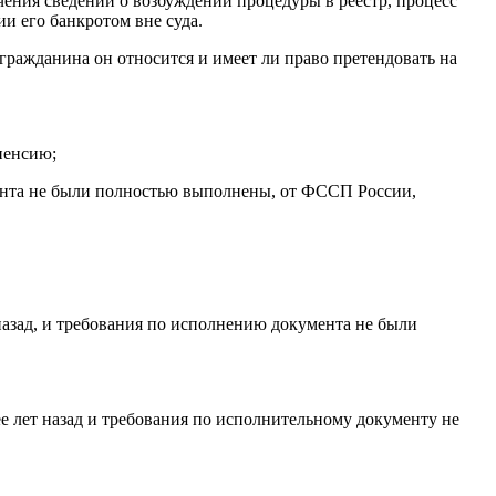
чения сведений о возбуждении процедуры в реестр, процесс
и его банкротом вне суда.
гражданина он относится и имеет ли право претендовать на
пенсию;
мента не были полностью выполнены, от ФССП России,
азад, и требования по исполнению документа не были
е лет назад и требования по исполнительному документу не