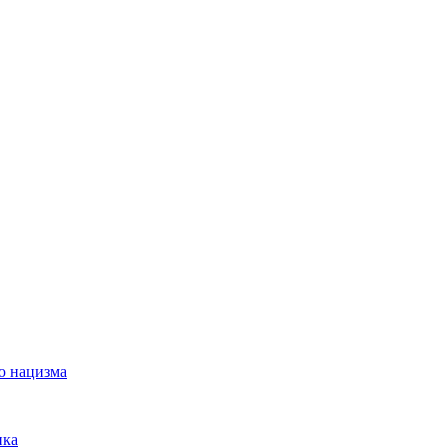
ю нацизма
ика