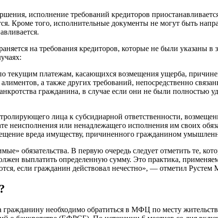
ершения, исполнение требований кредиторов приостанавливается
ется. Кроме того, исполнительные документы не могут быть нап
авливается.
раняется на требования кредиторов, которые не были указаны в 
учаях:
 по текущим платежам, касающихся возмещения ущерба, причине
 алиментов, а также других требований, непосредственно связа
анкротства гражданина, в случае если они не были полностью 
онтролирующего лица к субсидиарной ответственности, возмещ
тате неисполнения или ненадлежащего исполнения им своих обяза
мещение вреда имуществу, причиненного гражданином умышленн
ые» обязательства. В первую очередь следует отметить те, кото
олжен выплатить определенную сумму. Это практика, применяема
ются, если гражданин действовал нечестно», — отметил Рустем
?
а гражданину необходимо обратиться в МФЦ по месту жительств