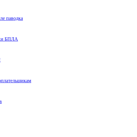
ле паводка
аки БПЛА
!
гоплательщикам
в