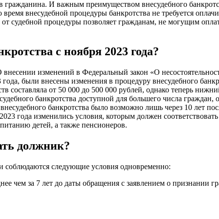
ов гражданина. И важным преимуществом внесудебного банкротст
Во время внесудебной процедуры банкротства не требуется опла
 от судебной процедуры позволяет гражданам, не могущим оплат
кротства с ноября 2023 года?
О внесении изменений в Федеральный закон «О несостоятельност
 года, были внесены изменения в процедуру внесудебного банкр
 составляла от 50 000 до 500 000 рублей, однако теперь нижний
несудебного банкротства доступной для большего числа граждан,
 внесудебного банкротства было возможно лишь через 10 лет пос
с 2023 года изменились условия, которым должен соответствоват
питанию детей, а также пенсионеров.
ать должник?
сли соблюдаются следующие условия одновременно:
ее чем за 7 лет до даты обращения с заявлением о признании г