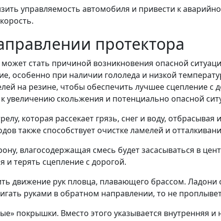
ить управляемость автомобиля и привести к аварийной
корость.
аправлении протектора
может стать причиной возникновения опасной ситуации
ие, особенно при наличии гололеда и низкой температ
лей на резине, чтобы обеспечить лучшее сцепление с 
ет к увеличению скольжения и потенциально опасной сит
елу, которая рассекает грязь, снег и воду, отбрасывая
дов также способствует очистке ламелей и отталкивани
ну, влагосодержащая смесь будет засасываться в центр
 и терять сцепление с дорогой.
ть движение рук пловца, плавающего брассом. Ладони с
вигать руками в обратном направлении, то не проплывет
е» покрышки. Вместо этого указывается внутренняя и н