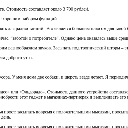
в. Стоимость составляет около 3 700 рублей.
 с хорошим набором функций.
ять для радиостанций. Это является большим плюсом для такой
час, “заботой о потребителе”. Однако цена оказалась выше сред
оим разнообразием звуков. Засыпать под тропический шторм – эт
ям доброго утра.
ора. У меня дома две собаки, и шерсть везде летает. Я период
део» или «Эльдорадо». Стоимость данного устройства составляе
иобрести этот гаджет в магазинах-партнерах и выплачивать его
стья прост: засыпать вовремя с положительными мыслями, прос
 день.
стья прост: засыпать вовремя с положительными мыслями, прос