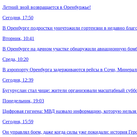
Летний зной возвращается в Оренбуржье!
Сегодня, 17:50
В Оренбурге подростки уничтожили гортензии в недавно благ
Вторник, 10:41
В Оренбурге на дачном участке обнаружили авиационную бом
Среда, 10:20
В аэропорту Оренбурга задерживаются рейсы в Сочи, Минера
Сегодня, 12:39
Бугуруслан стал чище: жители организовали масштабный субб
Понедельник, 19:03
Цифровая гигиена: МВД назвало информацию, которую нельзя 
Сегодня, 15:59
Он управлял боем, даже когда силы уже покидали: история Гер