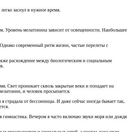
легко заснул в нужное время.
м. Уровень мелатонина зависит от освещенности. Наибольшее
. Однако современный ритм жизни, частые перелеты с
 также расхождение между биологическим и социальным
в.
я. Свет проникает сквозь закрытые веки и попадает на
 мелатонин, и человек просыпается.
я страдала от бессонницы. И даже сейчас иногда бывает так,
ется.
я гимнастика. Вечером я часто включаю звуки моря или дождя
ных мессенджеров и социальных сетей, а иногда даже спам-