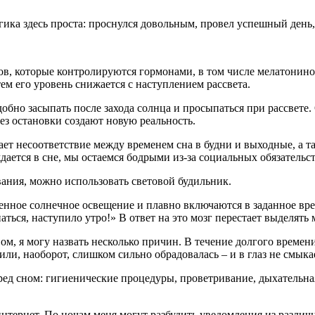
гика здесь проста: проснулся довольным, провел успешный день, 
в, которые контролируются гормонами, в том числе мелатонино
тем его уровень снижается с наступлением рассвета.
обно засыпать после захода солнца и просыпаться при рассвете
ез остановки создают новую реальность.
ает несоответствие между временем сна в будни и выходные, а
дается в сне, мы остаемся бодрыми из-за социальных обязательст
ания, можно использовать световой будильник.
нное солнечное освещение и плавно включаются в заданное врем
паться, наступило утро!» В ответ на это мозг перестает выделять
, я могу назвать несколько причин. В течение долгого времени 
 или, наоборот, слишком сильно обрадовалась – и в глаз не смыка
ред сном: гигиенические процедуры, проветривание, дыхательна
интернет. По ночам меня могут разбудить уведомления из различ