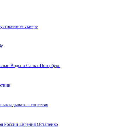
оустроенном сквере
бу
льные Воды и Санкт-Петербург
отник
выкладывать в соцсетях
оя России Евгения Остапенко