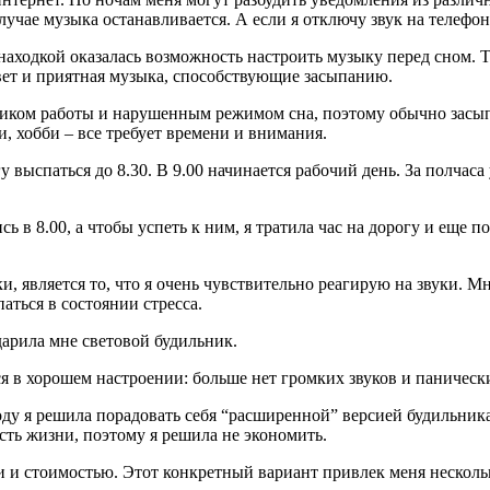
случае музыка останавливается. А если я отключу звук на телефо
ходкой оказалась возможность настроить музыку перед сном. Те
вет и приятная музыка, способствующие засыпанию.
иком работы и нарушенным режимом сна, поэтому обычно засыпа
ки, хобби – все требует времени и внимания.
у выспаться до 8.30. В 9.00 начинается рабочий день. За полчас
ь в 8.00, а чтобы успеть к ним, я тратила час на дорогу и еще п
 является то, что я очень чувствительно реагирую на звуки. М
аться в состоянии стресса.
дарила мне световой будильник.
ся в хорошем настроении: больше нет громких звуков и паничес
 я решила порадовать себя “расширенной” версией будильника Ph
асть жизни, поэтому я решила не экономить.
и и стоимостью. Этот конкретный вариант привлек меня нескол