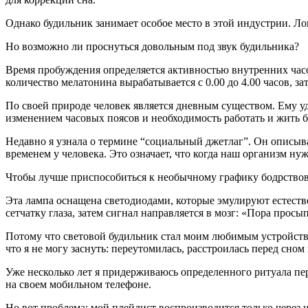
Однако будильник занимает особое место в этой индустрии. Ло
Но возможно ли проснуться довольным под звук будильника?
Время пробуждения определяется активностью внутренних часо
количество мелатонина вырабатывается с 0.00 до 4.00 часов, за
По своей природе человек является дневным существом. Ему уд
изменением часовых поясов и необходимость работать и жить б
Недавно я узнала о термине “социальный джетлаг”. Он описыв
временем у человека. Это означает, что когда наш организм нуж
Чтобы лучше приспособиться к необычному графику бодрствов
Эта лампа оснащена светодиодами, которые эмулируют естестве
сетчатку глаза, затем сигнал направляется в мозг: «Пора просы
Потому что световой будильник стал моим любимым устройством
что я не могу заснуть: переутомилась, расстроилась перед сном
Уже несколько лет я придерживаюсь определенного ритуала пе
на своем мобильном телефоне.
Но вот проблема: мой плейлист воспроизводится только через 