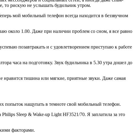
не, то рискую не услышать будильник утром.
перь мой мобильный телефон всегда находится в беззвучном
ю около 1.00. Даже при наличии проблем со сном, я все равно
а успеваю позавтракать и с удовлетворением приступаю к работе
олтора часа на подготовку. Звук будильника в 5.30 утра дошел до
не нравится тишина или мягкие, приятные звуки. Даже самая
ких попыток нащупать в темноте свой мобильный телефон.
ilips Sleep & Wake-up Light HF3521/70. Я заплатила за это
ькими факторами.