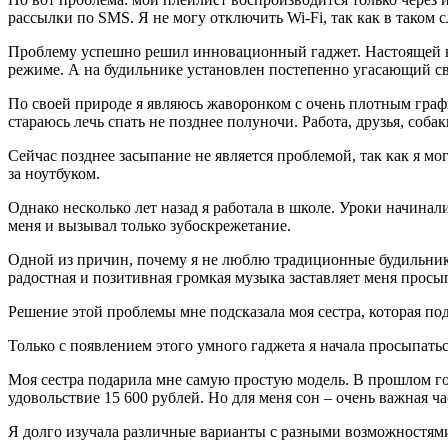
рассылки по SMS. Я не могу отключить Wi-Fi, так как в таком 
Проблему успешно решил инновационный гаджет. Настоящей на
режиме. А на будильнике установлен постепенно угасающий с
По своей природе я являюсь жаворонком с очень плотным граф
стараюсь лечь спать не позднее полуночи. Работа, друзья, соба
Сейчас позднее засыпание не является проблемой, так как я мог
за ноутбуком.
Однако несколько лет назад я работала в школе. Уроки начиналис
меня и вызывал только зубоскрежетание.
Одной из причин, почему я не люблю традиционные будильники,
радостная и позитивная громкая музыка заставляет меня просып
Решение этой проблемы мне подсказала моя сестра, которая по
Только с появлением этого умного гаджета я начала просыпать
Моя сестра подарила мне самую простую модель. В прошлом году
удовольствие 15 600 рублей. Но для меня сон – очень важная ч
Я долго изучала различные варианты с разными возможностям