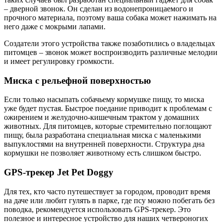
– дверной звонок. Он сделан из водонепроницаемого и
прочного материала, поэтому ваша собака может нажимать на
него даже с мокрыми лапами.
Создатели этого устройства также позаботились о владельцах
питомцев – звонок может воспроизводить различные мелодии
и имеет регулировку громкости.
Миска с рельефной поверхностью
Если только насыпать собачьему кормушке пищу, то миска
уже будет пустая. Быстрое поедание приводит к проблемам с
ожирением и желудочно-кишечным трактом у домашних
животных. Для питомцев, которые стремительно поглощают
пищу, была разработана специальная миска с маленькими
выпуклостями на внутренней поверхности. Структура дна
кормушки не позволяет животному есть слишком быстро.
GPS-трекер Jet Pet Doggy
Для тех, кто часто путешествует за городом, проводит время
на даче или любит гулять в парке, где псу можно побегать без
поводка, рекомендуется использовать GPS-трекер. Это
полезное и интересное устройство для наших четвероногих