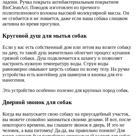
ладони. Ручка покрыта антибактериальным покрытием
BioCleanAct. Поводок изготовлен из прочного
полиэтиленового волокна высокой молекулярной массы. Он
не сгибается и не ломается, даже если ваша собака слишком
активна во время прогулки.
Круговой душ для мытья собак
Если у вас есть собственный дом или летом вы возите собаку
на дачу, то такой душ значительно облегчит процесс купания
грязной собаки. Душ подключается к шлангу и позволяет
настроить нужную температуру воды. Струи воды
равномерно омывают шерсть собаки по всему телу. На ручке
устройства есть контейнер для шампуня и кнопка для его
нанесения.
Это устройство особенно полезно для крупных пород собак.
Дверной звонок для собак
Когда вы выпускаете свою собаку на приусадебный участок,
вы можете спокойно заниматься своими делами. И вот, после
некоторого времени, вы слышите звонок в дверь. И это не
человек, а ваш питомец! Да-да, вы правильно поняли! Для
таких случаев был разработан специальный гаджет для собак