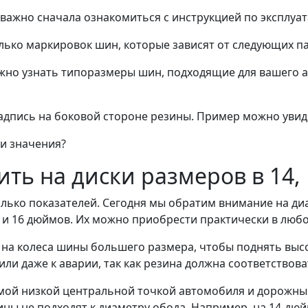
важно сначала ознакомиться с инструкцией по эксплуат
лько маркировок шин, которые зависят от следующих п
жно узнать типоразмеры шин, подходящие для вашего ав
адпись на боковой стороне резины. Пример можно увиде
ти значения?
ть на диски размеров в 14,
олько показателей. Сегодня мы обратим внимание на ди
и 16 дюймов. Их можно приобрести практически в любо
а колеса шины большего размера, чтобы поднять высот
ли даже к аварии, так как резина должна соответствова
амой низкой центральной точкой автомобиля и дорожны
ны не подходят к диаметру обода. Например, на 14-дюй