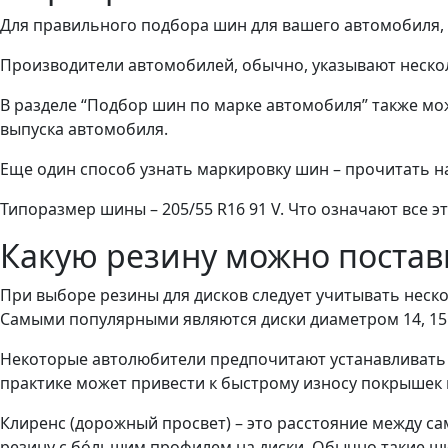
Для правильного подбора шин для вашего автомобиля, 
Производители автомобилей, обычно, указывают неско
В разделе “Подбор шин по марке автомобиля” также мо
выпуска автомобиля.
Еще один способ узнать маркировку шин – прочитать н
Типоразмер шины – 205/55 R16 91 V. Что означают все э
Какую резину можно постави
При выборе резины для дисков следует учитывать неск
Самыми популярными являются диски диаметром 14, 15 
Некоторые автолюбители предпочитают устанавливать н
практике может привести к быстрому износу покрышек и
Клиренс (дорожный просвет) – это расстояние между с
резину с бóльшим профилем на диски. Обычно такие ши