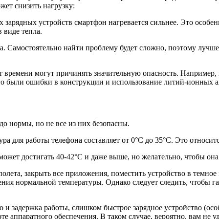
жет снизить нагрузку:
х зарядных устройств смартфон нагревается сильнее. Это особе
 виде тепла.
. Самостоятельно найти проблему будет сложно, поэтому лучше 
от времени могут причинять значительную опасность. Например, 
го были ошибки в конструкции и использование литий-ионных а
до нормы, но не все из них безопасны.
а для работы телефона составляет от 0°C до 35°C. Это относитс
ожет достигать 40-42°C и даже выше, но желательно, чтобы она
олета, закрыть все приложения, поместить устройство в темное
ения нормальной температуры. Однако следует следить, чтобы га
 и задержка работы, слишком быстрое зарядное устройство (осо
 аппаратного обеспечения. В таком случае, вероятно, вам не уда