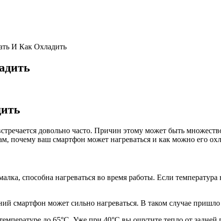
ать И Как Охладить
адить
дить
стречается довольно часто. Причин этому может быть множество
м, почему ваш смартфон может нагреваться и как можно его охл
алка, способна нагреваться во время работы. Если температура 
ий смартфон может сильно нагреваться. В таком случае пришло 
емпературе до 65°С. Уже при 40°С вы ощутите тепло от задней 