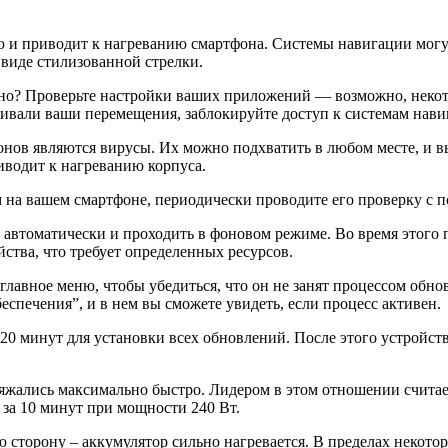
ю и приводит к нагреванию смартфона. Системы навигации мог
в виде стилизованной стрелки.
но? Проверьте настройки ваших приложений — возможно, некот
ивали ваши перемещения, заблокируйте доступ к системам нави
нов являются вирусы. Их можно подхватить в любом месте, и вы
иводит к нагреванию корпуса.
м на вашем смартфоне, периодически проводите его проверку с
автоматически и проходить в фоновом режиме. Во время этого п
ства, что требует определенных ресурсов.
е главное меню, чтобы убедиться, что он не занят процессом обн
печения”, и в нем вы сможете увидеть, если процесс активен.
0 минут для установки всех обновлений. После этого устройство
ряжались максимально быстро. Лидером в этом отношении счита
 за 10 минут при мощности 240 Вт.
ю сторону – аккумулятор сильно нагревается. В пределах некото