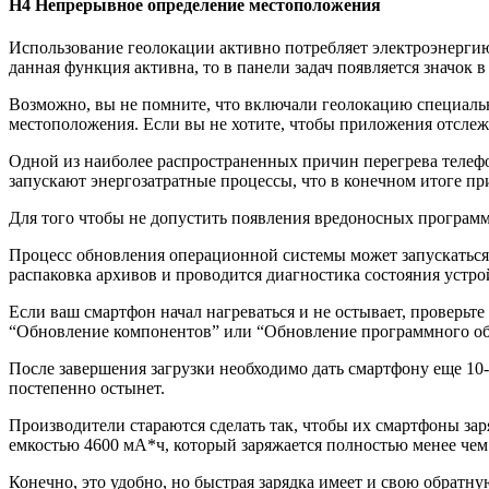
H4 Непрерывное определение местоположения
Использование геолокации активно потребляет электроэнерги
данная функция активна, то в панели задач появляется значок 
Возможно, вы не помните, что включали геолокацию специаль
местоположения. Если вы не хотите, чтобы приложения отслеж
Одной из наиболее распространенных причин перегрева телефо
запускают энергозатратные процессы, что в конечном итоге пр
Для того чтобы не допустить появления вредоносных програм
Процесс обновления операционной системы может запускаться 
распаковка архивов и проводится диагностика состояния устрой
Если ваш смартфон начал нагреваться и не остывает, проверьт
“Обновление компонентов” или “Обновление программного обес
После завершения загрузки необходимо дать смартфону еще 10-2
постепенно остынет.
Производители стараются сделать так, чтобы их смартфоны за
емкостью 4600 мА*ч, который заряжается полностью менее чем
Конечно, это удобно, но быстрая зарядка имеет и свою обратну