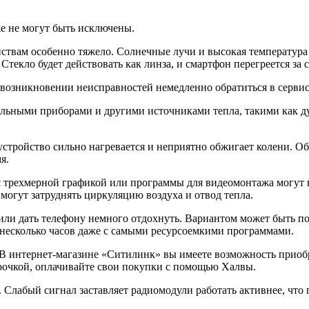
е не могут быть исключены.
йствам особенно тяжело. Солнечные лучи и высокая температура
 Стекло будет действовать как линза, и смартфон перегреется за
и возникновении неисправностей немедленно обратиться в серви
тельными приборами и другими источниками тепла, такими как д
устройство сильно нагревается и неприятно обжигает колени. Об
я.
 трехмерной графикой или программы для видеомонтажа могут н
 могут затруднять циркуляцию воздуха и отвод тепла.
или дать телефону немного отдохнуть. Вариантом может быть п
 несколько часов даже с самыми ресурсоемкими программами.
 В интернет-магазине «Ситилинк» вы имеете возможность приоб
рочкой, оплачивайте свои покупки с помощью Халвы.
. Слабый сигнал заставляет радиомодули работать активнее, чт