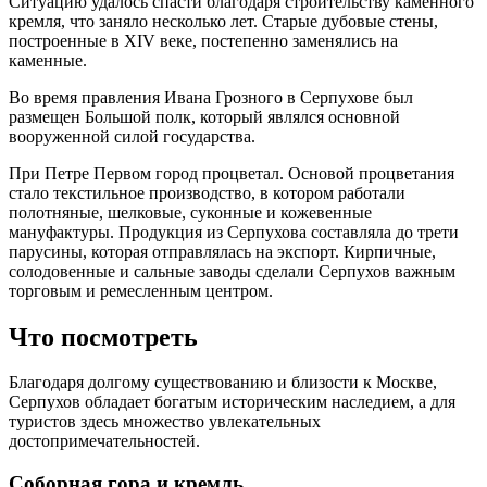
Ситуацию удалось спасти благодаря строительству каменного
кремля, что заняло несколько лет. Старые дубовые стены,
построенные в XIV веке, постепенно заменялись на
каменные.
Во время правления Ивана Грозного в Серпухове был
размещен Большой полк, который являлся основной
вооруженной силой государства.
При Петре Первом город процветал. Основой процветания
стало текстильное производство, в котором работали
полотняные, шелковые, суконные и кожевенные
мануфактуры. Продукция из Серпухова составляла до трети
парусины, которая отправлялась на экспорт. Кирпичные,
солодовенные и сальные заводы сделали Серпухов важным
торговым и ремесленным центром.
Что посмотреть
Благодаря долгому существованию и близости к Москве,
Серпухов обладает богатым историческим наследием, а для
туристов здесь множество увлекательных
достопримечательностей.
Соборная гора и кремль