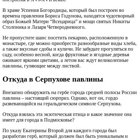
В храме Успения Богородицы, который был построен во
времена правления Бориса Годунова, находятся чудотворный
образ Божьей Матери “Всецарица” и мощи святых Никиты
Столпника и Лазаря Четверодневного.
Не пропустите шанс посетить пекарню, расположенную в
монастыре, где можно приобрести разнообразные виды хлеба,
а также вкусные сдобы и куличи. Не забудьте прогуляться по
саду, особенно весной, когда фруктовые и ягодные деревья
оживают яркими цветами, а летом вас ждут великолепные
павлины, гуляющие между листвой.
Откуда в Серпухове павлины
Внезапно обнаружить на гербе города средней полосы России
павлина – настоящий сюрприз. Однако, вот он, гордо
развевающийся на геральдическом символе Серпухова.
Откуда взялась эта экзотическая птица и какое значение она
имеет для города в Подмосковье?
По указу Екатерины Второй для каждого города был
разработан герб, который должен был быть уникальным и