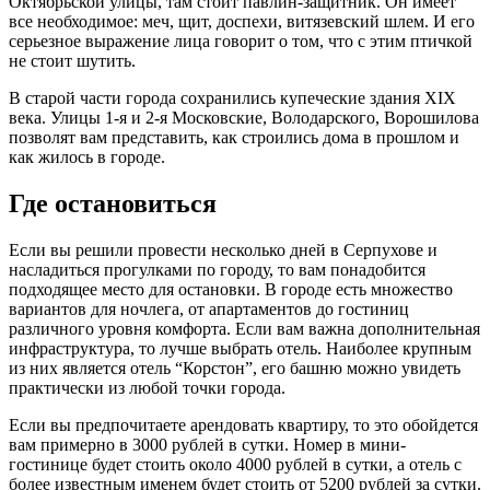
Октябрьской улицы, там стоит павлин-защитник. Он имеет
все необходимое: меч, щит, доспехи, витязевский шлем. И его
серьезное выражение лица говорит о том, что с этим птичкой
не стоит шутить.
В старой части города сохранились купеческие здания XIX
века. Улицы 1-я и 2-я Московские, Володарского, Ворошилова
позволят вам представить, как строились дома в прошлом и
как жилось в городе.
Где остановиться
Если вы решили провести несколько дней в Серпухове и
насладиться прогулками по городу, то вам понадобится
подходящее место для остановки. В городе есть множество
вариантов для ночлега, от апартаментов до гостиниц
различного уровня комфорта. Если вам важна дополнительная
инфраструктура, то лучше выбрать отель. Наиболее крупным
из них является отель “Корстон”, его башню можно увидеть
практически из любой точки города.
Если вы предпочитаете арендовать квартиру, то это обойдется
вам примерно в 3000 рублей в сутки. Номер в мини-
гостинице будет стоить около 4000 рублей в сутки, а отель с
более известным именем будет стоить от 5200 рублей за сутки.