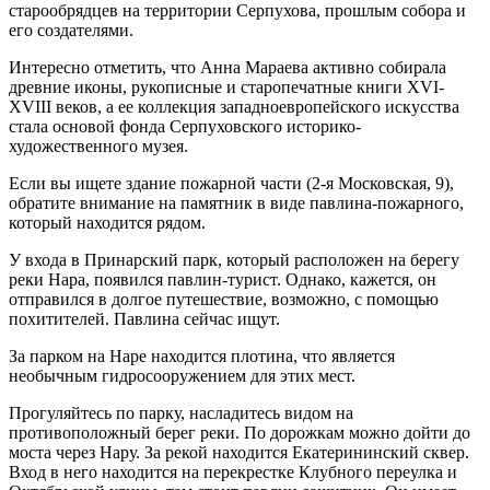
старообрядцев на территории Серпухова, прошлым собора и
его создателями.
Интересно отметить, что Анна Мараева активно собирала
древние иконы, рукописные и старопечатные книги XVI-
XVIII веков, а ее коллекция западноевропейского искусства
стала основой фонда Серпуховского историко-
художественного музея.
Если вы ищете здание пожарной части (2-я Московская, 9),
обратите внимание на памятник в виде павлина-пожарного,
который находится рядом.
У входа в Принарский парк, который расположен на берегу
реки Нара, появился павлин-турист. Однако, кажется, он
отправился в долгое путешествие, возможно, с помощью
похитителей. Павлина сейчас ищут.
За парком на Наре находится плотина, что является
необычным гидросооружением для этих мест.
Прогуляйтесь по парку, насладитесь видом на
противоположный берег реки. По дорожкам можно дойти до
моста через Нару. За рекой находится Екатерининский сквер.
Вход в него находится на перекрестке Клубного переулка и