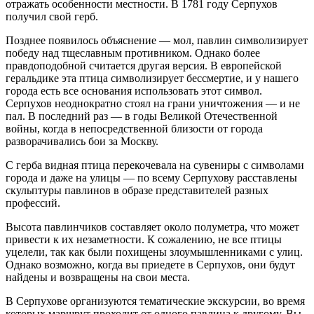
отражать особенности местности. В 1781 году Серпухов
получил свой герб.
Позднее появилось объяснение — мол, павлин символизирует
победу над тщеславным противником. Однако более
правдоподобной считается другая версия. В европейской
геральдике эта птица символизирует бессмертие, и у нашего
города есть все основания использовать этот символ.
Серпухов неоднократно стоял на грани уничтожения — и не
пал. В последний раз — в годы Великой Отечественной
войны, когда в непосредственной близости от города
разворачивались бои за Москву.
С герба видная птица перекочевала на сувениры с символами
города и даже на улицы — по всему Серпухову расставлены
скульптуры павлинов в образе представителей разных
профессий.
Высота павлинчиков составляет около полуметра, что может
привести к их незаметности. К сожалению, не все птицы
уцелели, так как были похищены злоумышленниками с улиц.
Однако возможно, когда вы приедете в Серпухов, они будут
найдены и возвращены на свои места.
В Серпухове организуются тематические экскурсии, во время
которых маршрут проходит от одного павлина к другому. Вы