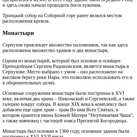
и здесь снова начали проводить богослужения.
Троицкий собор на Соборной горе ранее являлся местом
расположения кремля.
Монастыри
Серпухов привлекает множество паломников, так как здесь
расположены множество храмов и два монастыря.
Одним из монастырей, который был основан и освящен
Преподобным Сергием Радонежским, является монастырь в
Серпухове. Место выбрано с умом – оно расположено на
высоком берегу реки Нары, что позволяло использовать его и
в оборонительных целях.
Основные сооружения монастыря были построены в XVI
веке, включая два храма – Никольский и Сергиевский, а также
галерею вокруг собора. В конце XIX века к комплексу был
добавлен еще один храм – храм Во имя Всех Святых, в
котором хранится икона Божьей Матери “Неупиваемая Чаша”,
а также ковчежец с частицей пояса Пресвятой Богородицы.
Монастырь был основан в 1360 году, основные здания были
построены в XVI-XVII веках.