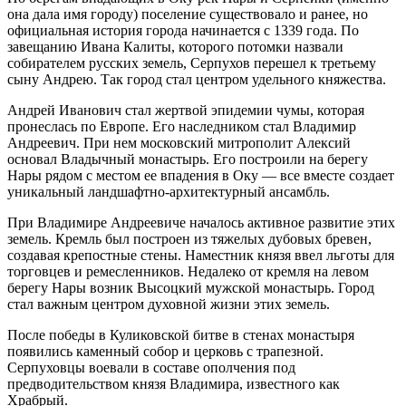
она дала имя городу) поселение существовало и ранее, но
официальная история города начинается с 1339 года. По
завещанию Ивана Калиты, которого потомки назвали
собирателем русских земель, Серпухов перешел к третьему
сыну Андрею. Так город стал центром удельного княжества.
Андрей Иванович стал жертвой эпидемии чумы, которая
пронеслась по Европе. Его наследником стал Владимир
Андреевич. При нем московский митрополит Алексий
основал Владычный монастырь. Его построили на берегу
Нары рядом с местом ее впадения в Оку — все вместе создает
уникальный ландшафтно-архитектурный ансамбль.
При Владимире Андреевиче началось активное развитие этих
земель. Кремль был построен из тяжелых дубовых бревен,
создавая крепостные стены. Наместник князя ввел льготы для
торговцев и ремесленников. Недалеко от кремля на левом
берегу Нары возник Высоцкий мужской монастырь. Город
стал важным центром духовной жизни этих земель.
После победы в Куликовской битве в стенах монастыря
появились каменный собор и церковь с трапезной.
Серпуховцы воевали в составе ополчения под
предводительством князя Владимира, известного как
Храбрый.