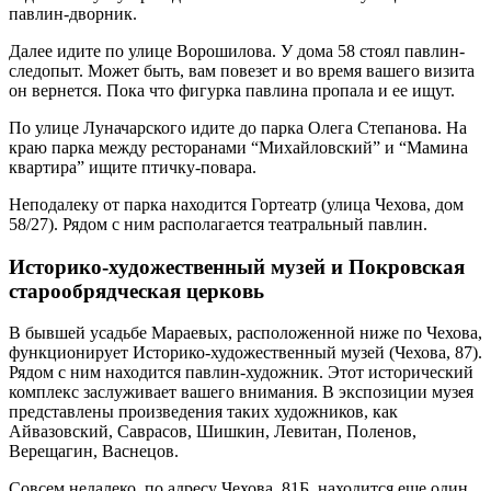
павлин-дворник.
Далее идите по улице Ворошилова. У дома 58 стоял павлин-
следопыт. Может быть, вам повезет и во время вашего визита
он вернется. Пока что фигурка павлина пропала и ее ищут.
По улице Луначарского идите до парка Олега Степанова. На
краю парка между ресторанами “Михайловский” и “Мамина
квартира” ищите птичку-повара.
Неподалеку от парка находится Гортеатр (улица Чехова, дом
58/27). Рядом с ним располагается театральный павлин.
Историко-художественный музей и Покровская
старообрядческая церковь
В бывшей усадьбе Мараевых, расположенной ниже по Чехова,
функционирует Историко-художественный музей (Чехова, 87).
Рядом с ним находится павлин-художник. Этот исторический
комплекс заслуживает вашего внимания. В экспозиции музея
представлены произведения таких художников, как
Айвазовский, Саврасов, Шишкин, Левитан, Поленов,
Верещагин, Васнецов.
Совсем недалеко, по адресу Чехова, 81Б, находится еще один