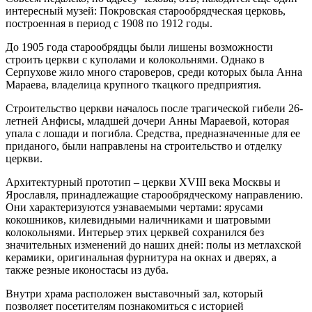
интересный музей: Покровская старообрядческая церковь,
построенная в период с 1908 по 1912 годы.
До 1905 года старообрядцы были лишены возможности
строить церкви с куполами и колокольнями. Однако в
Серпухове жило много староверов, среди которых была Анна
Мараева, владелица крупного ткацкого предприятия.
Строительство церкви началось после трагической гибели 26-
летней Анфисы, младшей дочери Анны Мараевой, которая
упала с лошади и погибла. Средства, предназначенные для ее
приданого, были направлены на строительство и отделку
церкви.
Архитектурный прототип – церкви XVIII века Москвы и
Ярославля, принадлежащие старообрядческому направлению.
Они характеризуются узнаваемыми чертами: ярусами
кокошников, килевидными наличниками и шатровыми
колокольнями. Интерьер этих церквей сохранился без
значительных изменений до наших дней: полы из метлахской
керамики, оригинальная фурнитура на окнах и дверях, а
также резные иконостасы из дуба.
Внутри храма расположен выставочный зал, который
позволяет посетителям познакомиться с историей