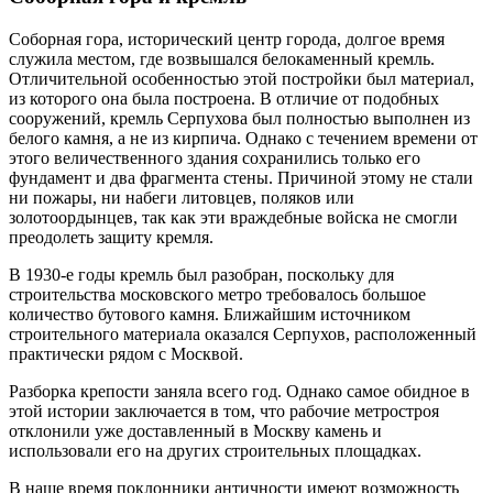
Соборная гора, исторический центр города, долгое время
служила местом, где возвышался белокаменный кремль.
Отличительной особенностью этой постройки был материал,
из которого она была построена. В отличие от подобных
сооружений, кремль Серпухова был полностью выполнен из
белого камня, а не из кирпича. Однако с течением времени от
этого величественного здания сохранились только его
фундамент и два фрагмента стены. Причиной этому не стали
ни пожары, ни набеги литовцев, поляков или
золотоордынцев, так как эти враждебные войска не смогли
преодолеть защиту кремля.
В 1930-е годы кремль был разобран, поскольку для
строительства московского метро требовалось большое
количество бутового камня. Ближайшим источником
строительного материала оказался Серпухов, расположенный
практически рядом с Москвой.
Разборка крепости заняла всего год. Однако самое обидное в
этой истории заключается в том, что рабочие метростроя
отклонили уже доставленный в Москву камень и
использовали его на других строительных площадках.
В наше время поклонники античности имеют возможность