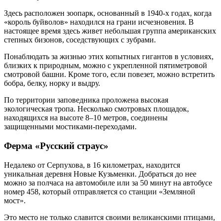
Здесь расположен зоопарк, основанный в 1940-х годах, когда
«король буйволов» находился на грани исчезновения. В
настоящее время здесь живет небольшая группа американских
степных бизонов, соседствующих с зубрами.
Понаблюдать за жизнью этих копытных гигантов в условиях,
близких к природным, можно с укрепленной пятиметровой
смотровой башни. Кроме того, если повезет, можно встретить
бобра, белку, норку и выдру.
По территории заповедника проложена высокая
экологическая тропа. Несколько смотровых площадок,
находящихся на высоте 8–10 метров, соединены
защищенными мостиками-переходами.
Ферма «Русский страус»
Недалеко от Серпухова, в 16 километрах, находится
уникальная деревня Новые Кузьменки. Добраться до нее
можно за полчаса на автомобиле или за 50 минут на автобусе
номер 458, который отправляется со станции «Земляной
мост».
Это место не только славится своими великанскими птицами,