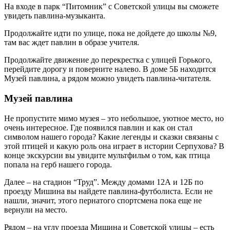
На входе в парк “Питомник” с Советской улицы вы сможете
увидеть павлина-музыканта.
Продолжайте идти по улице, пока не дойдете до школы №9,
там вас ждет павлин в образе учителя.
Продолжайте движение до перекрестка с улицей Горького,
перейдите дорогу и поверните налево. В доме 5Б находится
Музей павлина, а рядом можно увидеть павлина-читателя.
Музей павлина
Не пропустите мимо музея – это небольшое, уютное место, но
очень интересное. Где появился павлин и как он стал
символом нашего города? Какие легенды и сказки связаны с
этой птицей и какую роль она играет в истории Серпухова? В
конце экскурсии вы увидите мультфильм о том, как птица
попала на герб нашего города.
Далее – на стадион “Труд”. Между домами 12А и 12Б по
проезду Мишина вы найдете павлина-футболиста. Если не
нашли, значит, этого пернатого спортсмена пока еще не
вернули на место.
Рядом – на углу проезда Мишина и Советской улицы – есть