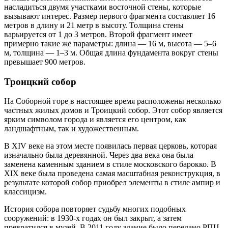
насладиться двумя участками восточной стены, которые
вызывают интерес. Размер первого фрагмента составляет 16
метров в длину и 21 метр в высоту. Толщина стены
варьируется от 1 до 3 метров. Второй фрагмент имеет
примерно такие же параметры: длина — 16 м, высота — 5–6
м, толщина — 1–3 м. Общая длина фундамента вокруг стены
превышает 900 метров.
Троицкий собор
На Соборной горе в настоящее время расположены несколько
частных жилых домов и Троицкий собор. Этот собор является
ярким символом города и является его центром, как
ландшафтным, так и художественным.
В XIV веке на этом месте появилась первая церковь, которая
изначально была деревянной. Через два века она была
заменена каменным зданием в стиле московского барокко. В
XIX веке была проведена самая масштабная реконструкция, в
результате которой собор приобрел элементы в стиле ампир и
классицизм.
История собора повторяет судьбу многих подобных
сооружений: в 1930-х годах он был закрыт, а затем
превратился в музей. В 2011 году здание было передано РПЦ,