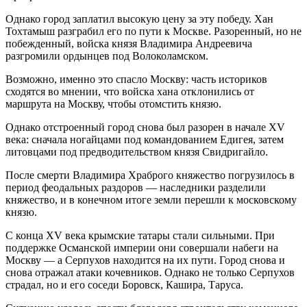
Однако город заплатил высокую цену за эту победу. Хан
Тохтамыш разграбил его по пути к Москве. Разоренный, но не
побежденный, войска князя Владимира Андреевича
разгромили ордынцев под Волоколамском.
Возможно, именно это спасло Москву: часть историков
сходятся во мнении, что войска хана отклонились от
маршрута на Москву, чтобы отомстить князю.
Однако отстроенный город снова был разорен в начале XV
века: сначала ногайцами под командованием Едигея, затем
литовцами под предводительством князя Свидригайло.
После смерти Владимира Храброго княжество погрузилось в
период феодальных раздоров — наследники разделили
княжество, и в конечном итоге земли перешли к московскому
князю.
С конца XV века крымские татары стали сильными. При
поддержке Османской империи они совершали набеги на
Москву — а Серпухов находится на их пути. Город снова и
снова отражал атаки кочевников. Однако не только Серпухов
страдал, но и его соседи Боровск, Кашира, Таруса.