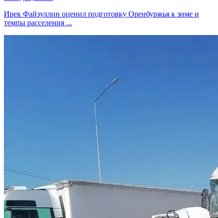
Ирек Файзуллин оценил подготовку Оренбуржья к зиме и
темпы расселения ...