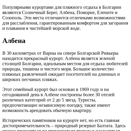
Популярными курортами для пляжного отдыха в Болгарии
являются Солнечный Берег, Албена, Поморие, Елените и
Созополь. Эти места отличаются отличными возможностями
для расслабления, гарантированным комфортом для загорания
и плавания в чистейшей морской воде.
Албена
В 30 километрах от Варны на севере Болгарской Ривьеры
находится прекрасный курорт. Албена является зеленой
столицей Болгарии, идеальным местом для отдыха любителей
природы, тишины и чистого моря. Большое количество
пляжных развлечений ожидает посетителей на длинных и
широких песчаных пляжах.
Этот семейный курорт был основан в 1969 году и на
сегодняшний день в Албене построены более 30 отелей
различных категорий от 2 до 5 звезд. Туристы,
предпочитающие независимую поездку, также имеют
возможность арендовать обычную квартиру.
Исторических памятников на курорте нет, но есть главная
достопримечательность – природный резерват Балтата. Здесь
можно прогуляться по трекинговым тропам и насладиться