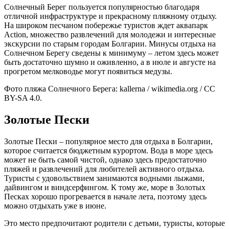
Солнечный Берег пользуется популярностью благодаря
отличной инфраструктуре и прекрасному пляжному отдыху.
На широком песчаном побережье туристов ждет аквапарк
Action, множество развлечений для молодежи и интересные
экскурсии по старым городам Болгарии. Минусы отдыха на
Солнечном Берегу сведены к минимуму – летом здесь может
быть достаточно шумно и оживленно, а в июле и августе на
прогретом мелководье могут появиться медузы.
Фото пляжа Солнечного Берега: kallerna / wikimedia.org / CC
BY-SA 4.0.
Золотые Пески
Золотые Пески – популярное место для отдыха в Болгарии,
которое считается бюджетным курортом. Вода в море здесь
может не быть самой чистой, однако здесь предостаточно
пляжей и развлечений для любителей активного отдыха.
Туристы с удовольствием занимаются водными лыжами,
дайвингом и виндсерфингом. К тому же, море в Золотых
Песках хорошо прогревается в начале лета, поэтому здесь
можно отдыхать уже в июне.
Это место предпочитают родители с детьми, туристы, которые