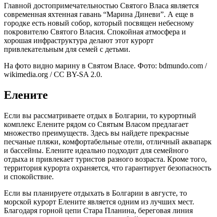
Главной достопримечательностью Святого Власа является
современная яхтенная гавань “Марина Диневи”. А еще в
городке есть новый собор, который посвящен небесному
покровителю Святого Власия. Спокойная атмосфера и
хорошая инфраструктура делают этот курорт
привлекательным для семей с детьми.
На фото видно марину в Святом Власе. Фото: bdmundo.com /
wikimedia.org / CC BY-SA 2.0.
Елените
Если вы рассматриваете отдых в Болгарии, то курортный
комплекс Елените рядом со Святым Власом предлагает
множество преимуществ. Здесь вы найдете прекрасные
песчаные пляжи, комфортабельные отели, отличный аквапарк
и бассейны. Елените идеально подходит для семейного
отдыха и привлекает туристов разного возраста. Кроме того,
территория курорта охраняется, что гарантирует безопасность
и спокойствие.
Если вы планируете отдыхать в Болгарии в августе, то
морской курорт Елените является одним из лучших мест.
Благодаря горной цепи Стара Планина, береговая линия