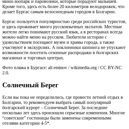
мини-зоопарк и паровозики, которые порадуют малышей.
Кроме того, здесь есть более 20 километров велодорожек, что
делает Бургас самым велосипедным городом в Болгарии.
Бургас пользуется популярностью среди российских туристов,
и здесь проживает много русскоязычных экспатов. Местные
жители легко понимают русский язык, а в ресторанах всегда
можно найти меню на русском. Любители истории с
удовольствием посещают музеи и храмы города, а также
участвуют в экскурсиях. А поклонники шопинга не упускают
возможности посетить сезонные распродажи в болгарских
магазинах и торговых центрах.
Фото пляжа в Бургасе: ali eminov / wikimedia.org / CC BY-NC
2.0.
Солнечный Берег
Если вы пока не определились, где провести летний отдых в
Болгарии, то рекомендуем выбрать самый популярный
болгарский курорт – Солнечный Берег. За последние
несколько лет здесь произошли серьезные изменения. Многие
“советские” гостиницы были заменены современными
отелями категории 4-5*.