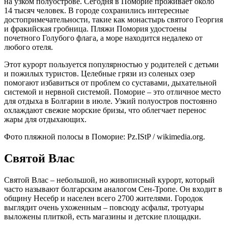
на узком полуострове. Сегодня в Поморие проживает около
14 тысяч человек. В городе сохранились интересные
достопримечательности, такие как монастырь святого Георгия
и фракийская гробница. Пляжи Помория удостоены
почетного Голубого флага, а море находится недалеко от
любого отеля.
Этот курорт пользуется популярностью у родителей с детьми
и пожилых туристов. Целебные грязи из соленых озер
помогают избавиться от проблем со суставами, дыхательной
системой и нервной системой. Поморие – это отличное место
для отдыха в Болгарии в июле. Узкий полуостров постоянно
охлаждают свежие морские бризы, что облегчает перенос
жары для отдыхающих.
Фото пляжной полосы в Поморие: Pz.IStP / wikimedia.org.
Святой Влас
Святой Влас – небольшой, но живописный курорт, который
часто называют болгарским аналогом Сен-Тропе. Он входит в
общину Несебр и населен всего 2700 жителями. Городок
выглядит очень ухоженным – повсюду асфальт, тротуары
выложены плиткой, есть магазины и детские площадки.