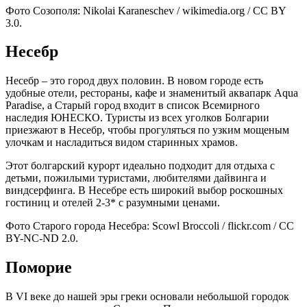
Фото Созополя: Nikolai Karaneschev / wikimedia.org / CC BY
3.0.
Несебр
Несебр – это город двух половин. В новом городе есть
удобные отели, рестораны, кафе и знаменитый аквапарк Aqua
Paradise, а Старый город входит в список Всемирного
наследия ЮНЕСКО. Туристы из всех уголков Болгарии
приезжают в Несебр, чтобы прогуляться по узким мощеным
улочкам и насладиться видом старинных храмов.
Этот болгарский курорт идеально подходит для отдыха с
детьми, пожилыми туристами, любителями дайвинга и
виндсерфинга. В Несебре есть широкий выбор роскошных
гостиниц и отелей 2-3* с разумными ценами.
Фото Старого города Несебра: Scowl Broccoli / flickr.com / CC
BY-NC-ND 2.0.
Поморие
В VI веке до нашей эры греки основали небольшой городок