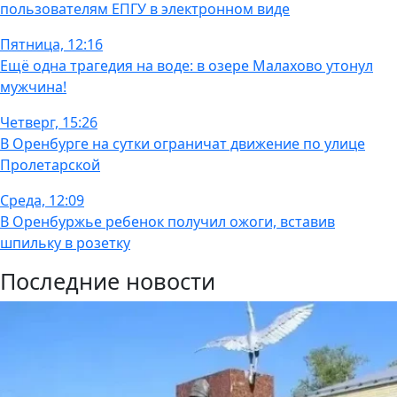
пользователям ЕПГУ в электронном виде
Пятница, 12:16
Ещё одна трагедия на воде: в озере Малахово утонул
мужчина!
Четверг, 15:26
В Оренбурге на сутки ограничат движение по улице
Пролетарской
Среда, 12:09
В Оренбуржье ребенок получил ожоги, вставив
шпильку в розетку
Последние новости