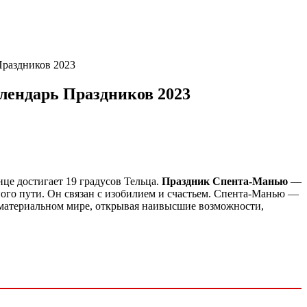
Праздников 2023
алендарь Праздников 2023
це достигает 19 градусов Тельца.
Праздник Спента-Манью
—
вного пути. Он связан с изобилием и счастьем. Спента-Манью —
 в материальном мире, открывая наивысшие возможности,