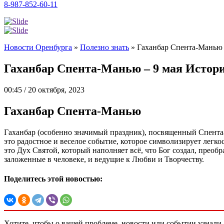
8-987-852-60-11
Новости Оренбурга
»
Полезно знать
»
Гаханбар Спента-Манью –
Гаханбар Спента-Манью – 9 мая Истори
00:45 / 20 октября, 2023
Гаханбар Спента-Манью
Гаханбар (особенно значимый праздник), посвященный Спента-
это радостное и веселое событие, которое символизирует легк
это Дух Святой, который наполняет всё, что Бог создал, преоб
заложенные в человеке, и ведущие к Любви и Творчеству.
Поделитесь этой новостью:
Хотите, чтобы о вашей проблеме, новости или событии узнал