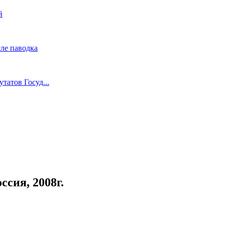
й
ле паводка
татов Госуд...
сия, 2008г.