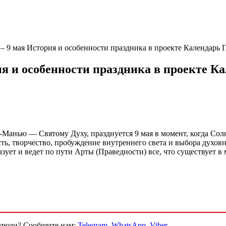
 9 мая История и особенности праздника в проекте Календарь 
я и особенности праздника в проекте К
Манью — Святому Духу, празднуется 9 мая в момент, когда Солн
ость, творчество, пробуждение внутреннего света и выбора духо
разует и ведет по пути Арты (Праведности) все, что существует
и люди? Сообщите нам:
Telegram
,
WhatsApp
,
Viber
.