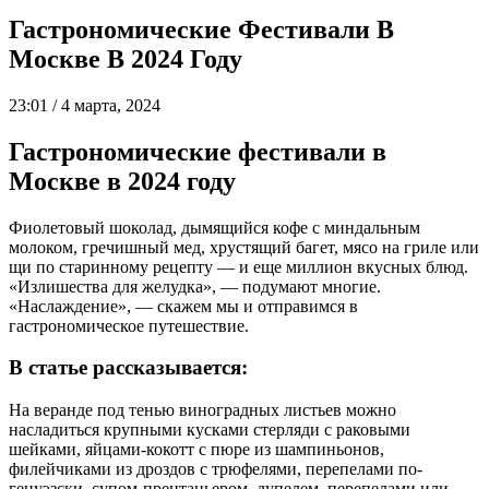
Гастрономические Фестивали В
Москве В 2024 Году
23:01 / 4 марта, 2024
Гастрономические фестивали в
Москве в 2024 году
Фиолетовый шоколад, дымящийся кофе с миндальным
молоком, гречишный мед, хрустящий багет, мясо на гриле или
щи по старинному рецепту — и еще миллион вкусных блюд.
«Излишества для желудка», — подумают многие.
«Наслаждение», — скажем мы и отправимся в
гастрономическое путешествие.
В статье рассказывается:
На веранде под тенью виноградных листьев можно
насладиться крупными кусками стерляди с раковыми
шейками, яйцами-кокотт с пюре из шампиньонов,
филейчиками из дроздов с трюфелями, перепелами по-
генуэзски, супом-прентаньером, дупелем, перепелами или