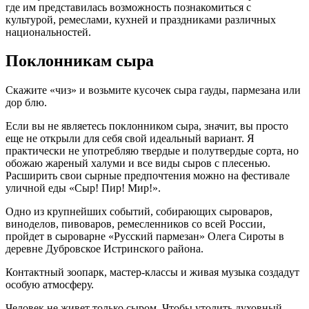
где им представилась возможность познакомиться с
культурой, ремеслами, кухней и праздниками различных
национальностей.
Поклонникам сыра
Скажите «чиз» и возьмите кусочек сыра гауды, пармезана или
дор блю.
Если вы не являетесь поклонником сыра, значит, вы просто
еще не открыли для себя свой идеальный вариант. Я
практически не употребляю твердые и полутвердые сорта, но
обожаю жареный халуми и все виды сыров с плесенью.
Расширить свои сырные предпочтения можно на фестивале
уличной еды «Сыр! Пир! Мир!».
Одно из крупнейших событий, собирающих сыроваров,
виноделов, пивоваров, ремесленников со всей России,
пройдет в сыроварне «Русский пармезан» Олега Сироты в
деревне Дубровское Истринского района.
Контактный зоопарк, мастер-классы и живая музыка создадут
особую атмосферу.
Человек не живет только сыром. Чтобы утолить духовный