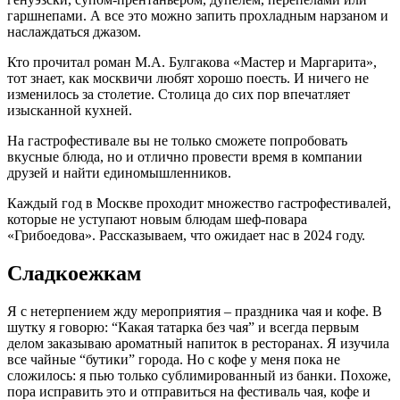
гаршнепами. А все это можно запить прохладным нарзаном и
наслаждаться джазом.
Кто прочитал роман М.А. Булгакова «Мастер и Маргарита»,
тот знает, как москвичи любят хорошо поесть. И ничего не
изменилось за столетие. Столица до сих пор впечатляет
изысканной кухней.
На гастрофестивале вы не только сможете попробовать
вкусные блюда, но и отлично провести время в компании
друзей и найти единомышленников.
Каждый год в Москве проходит множество гастрофестивалей,
которые не уступают новым блюдам шеф-повара
«Грибоедова». Рассказываем, что ожидает нас в 2024 году.
Сладкоежкам
Я с нетерпением жду мероприятия – праздника чая и кофе. В
шутку я говорю: “Какая татарка без чая” и всегда первым
делом заказываю ароматный напиток в ресторанах. Я изучила
все чайные “бутики” города. Но с кофе у меня пока не
сложилось: я пью только сублимированный из банки. Похоже,
пора исправить это и отправиться на фестиваль чая, кофе и