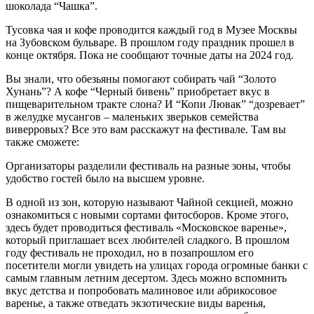
шоколада “Чашка”.
Тусовка чая и кофе проводится каждый год в Музее Москвы
на Зубовском бульваре. В прошлом году праздник прошел в
конце октября. Пока не сообщают точные даты на 2024 год.
Вы знали, что обезьяны помогают собирать чай “Золото
Хунань”? А кофе “Черный бивень” приобретает вкус в
пищеварительном тракте слона? И “Копи Лювак” “дозревает”
в желудке мусангов – маленьких зверьков семейства
виверровых? Все это вам расскажут на фестивале. Там вы
также сможете:
Организаторы разделили фестиваль на разные зоны, чтобы
удобство гостей было на высшем уровне.
В одной из зон, которую называют Чайной секцией, можно
ознакомиться с новыми сортами фитосборов. Кроме этого,
здесь будет проводиться фестиваль «Московское варенье»,
который приглашает всех любителей сладкого. В прошлом
году фестиваль не проходил, но в позапрошлом его
посетители могли увидеть на улицах города огромные банки с
самым главным летним десертом. Здесь можно вспомнить
вкус детства и попробовать малиновое или абрикосовое
варенье, а также отведать экзотические виды варенья,