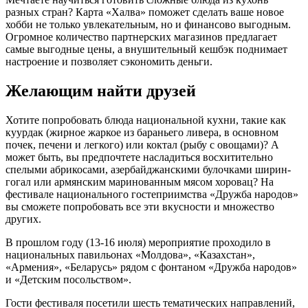
разных стран? Карта «Халва» поможет сделать ваше новое
хобби не только увлекательным, но и финансово выгодным.
Огромное количество партнерских магазинов предлагает
самые выгодные цены, а внушительный кешбэк поднимает
настроение и позволяет сэкономить деньги.
Желающим найти друзей
Хотите попробовать блюда национальной кухни, такие как
куурдак (жирное жаркое из бараньего ливера, в основном
почек, печени и легкого) или коктал (рыбу с овощами)? А
может быть, вы предпочтете насладиться восхитительно
спелыми абрикосами, азербайджанскими булочками ширин-
гогал или армянским маринованным мясом хоровац? На
фестивале национального гостеприимства «Дружба народов»
вы сможете попробовать все эти вкусности и множество
других.
В прошлом году (13-16 июля) мероприятие проходило в
национальных павильонах «Молдова», «Казахстан»,
«Армения», «Беларусь» рядом с фонтаном «Дружба народов»
и «Детским посольством».
Гости фестиваля посетили шесть тематических направлений,