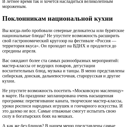
В летнее время так и хочется насладиться великолепным
мороженым.
Поклонникам национальной кухни
Вы когда-либо пробовали северные деликатесы или бурятские
национальные блюда? Не упустите возможность расширить
свой гастрономический кругозор на фестивале «Россия —
территория вкуса». Он проходит на ВДНХ и продлится до
середины апреля.
Вас ожидают более ста самых разнообразных мероприятий:
мастер-классы от ведущих поваров, дегустации
восхитительных блюд, музыка и танцы. В меню представлены
сибирская, донская, дальневосточная, старорусская и другие
кухни.
Не упустите возможность посетить «Московскую масленицу»
в марте. На празднике запланирована очень насыщенная
программа: перетягивание каната, творческие мастер-классы,
уроки росписи народных игрушек и гончарного искусства. И
это далеко не все. Самые отважные смогут испытать свою
силу в богатырских боях на мешках.
А как же без блинов? В нашем меню представлены самые