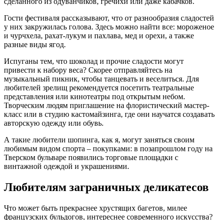
сделанного из одуванчиков, гречихи или даже кабачков.
Гости фестиваля рассказывают, что от разнообразия сладостей
у них закружилась голова. Здесь можно найти все: мороженое
и чурчхела, рахат-лукум и пахлава, мед и орехи, а также
разные виды ягод.
Испуганы тем, что шоколад и прочие сладости могут
привести к набору веса? Скорее отправляйтесь на
музыкальный пикник, чтобы танцевать и веселиться. Для
любителей зрелищ рекомендуется посетить театральные
представления или кинотеатры под открытым небом.
Творческим людям приглашение на флористический мастер-
класс или в студию кастомайзинга, где они научатся создавать
авторскую одежду или обувь.
А такие любители шопинга, как я, могут заняться своим
любимым видом спорта – покупками: в позапрошлом году на
Тверском бульваре появились торговые площадки с
винтажной одеждой и украшениями.
Любителям заграничных деликатесов
Что может быть прекраснее хрустящих багетов, милее
французских бульдогов, интереснее современного искусства?