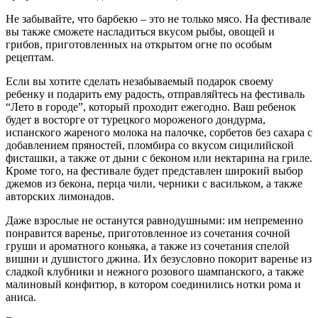
Не забывайте, что барбекю – это не только мясо. На фестивале
вы также сможете насладиться вкусом рыбы, овощей и
грибов, приготовленных на открытом огне по особым
рецептам.
Если вы хотите сделать незабываемый подарок своему
ребенку и подарить ему радость, отправляйтесь на фестиваль
“Лето в городе”, который проходит ежегодно. Ваш ребенок
будет в восторге от турецкого мороженого дондурма,
испанского жареного молока на палочке, сорбетов без сахара с
добавлением пряностей, пломбира со вкусом сицилийской
фисташки, а также от дыни с беконом или нектарина на гриле.
Кроме того, на фестивале будет представлен широкий выбор
джемов из бекона, перца чили, черники с васильком, а также
авторских лимонадов.
Даже взрослые не останутся равнодушными: им непременно
понравится варенье, приготовленное из сочетания сочной
груши и ароматного коньяка, а также из сочетания спелой
вишни и душистого джина. Их безусловно покорит варенье из
сладкой клубники и нежного розового шампанского, а также
малиновый конфитюр, в котором соединились нотки рома и
аниса.