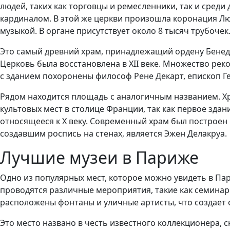
людей, таких как торговцы и ремесленники, так и сред
кардиналом. В этой же церкви произошла коронация Лю
музыкой. В органе присутствует около 8 тысяч трубочек
Это самый древний храм, принадлежащий ордену Бенедик
Церковь была восстановлена в XII веке. Множество рек
с зданием похоронены философ Рене Декарт, епископ Г
Рядом находится площадь с аналогичным названием. Хра
культовых мест в столице Франции, так как первое зда
относящееся к X веку. Современный храм был построен 
создавшим роспись на стенах, является Эжен Делакруа.
Лучшие музеи в Париже
Одно из популярных мест, которое можно увидеть в Па
проводятся различные мероприятия, такие как семинары
расположены фонтаны и уличные артисты, что создает 
Это место названо в честь известного коллекционера, с