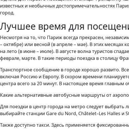
известных и необычных достопримечательностях Парижа,
город.
Лучшее время для посещен
Несмотря на то, что Париж всегда прекрасен, независи
– октябре) или весной (в апреле – мае). В этих месяцах
на лето (в июне – июле). В августе волна туристов спа
феврале, марте. В такие периоды поездка в столицу Фр
Транспортное сообщение в городе хорошо развито. Всег
включая Россию и Европу. В скором времени планируе
центра всего за 20 минут. В настоящее время главным 
Какие альтернативные автобусные маршруты от аэропо
Для поездки в центр города на метро следует выбрать ли
выбирайте станции Gare du Nord, Châtelet–Les Halles и 
Также доступно такси. Здесь применяется фиксированный