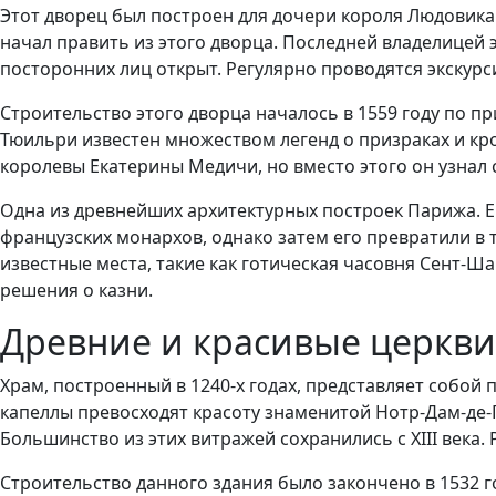
Этот дворец был построен для дочери короля Людовика X
начал править из этого дворца. Последней владелицей э
посторонних лиц открыт. Регулярно проводятся экскурс
Строительство этого дворца началось в 1559 году по п
Тюильри известен множеством легенд о призраках и кро
королевы Екатерины Медичи, но вместо этого он узнал 
Одна из древнейших архитектурных построек Парижа. Его
французских монархов, однако затем его превратили в
известные места, такие как готическая часовня Сент-Ш
решения о казни.
Древние и красивые церкв
Храм, построенный в 1240-х годах, представляет собой
капеллы превосходят красоту знаменитой Нотр-Дам-де-
Большинство из этих витражей сохранились с XIII века.
Строительство данного здания было закончено в 1532 г