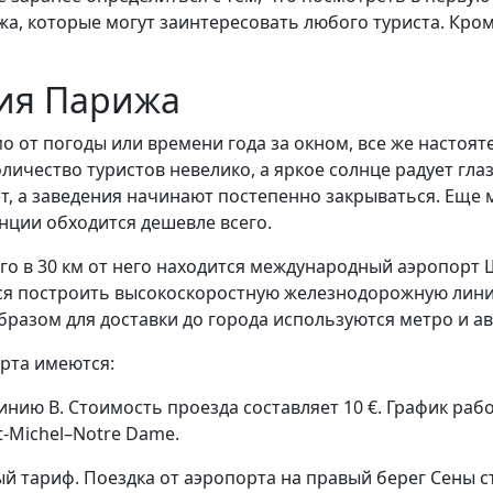
 которые могут заинтересовать любого туриста. Кроме 
ия Парижа
мо от погоды или времени года за окном, все же настоя
 количество туристов невелико, а яркое солнце радует г
дает, а заведения начинают постепенно закрываться. Ещ
анции обходится дешевле всего.
о в 30 км от него находится международный аэропорт Ш
тся построить высокоскоростную железнодорожную лини
образом для доставки до города используются метро и а
рта имеются:
нию B. Стоимость проезда составляет 10 €. График работ
St-Michel–Notre Dame.
 тариф. Поездка от аэропорта на правый берег Сены сто