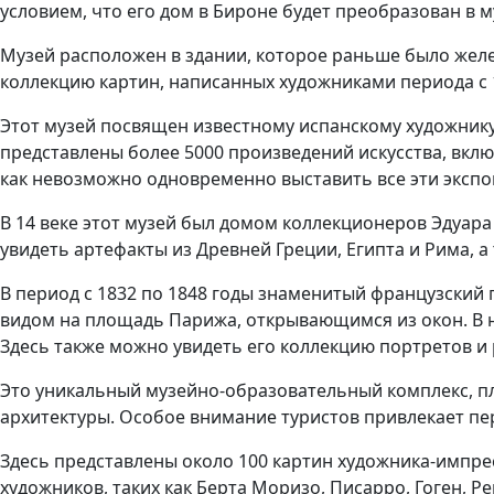
условием, что его дом в Бироне будет преобразован в 
Музей расположен в здании, которое раньше было жел
коллекцию картин, написанных художниками периода с 
Этот музей посвящен известному испанскому художнику
представлены более 5000 произведений искусства, вклю
как невозможно одновременно выставить все эти экспо
В 14 веке этот музей был домом коллекционеров Эдуар
увидеть артефакты из Древней Греции, Египта и Рима, 
В период с 1832 по 1848 годы знаменитый французский 
видом на площадь Парижа, открывающимся из окон. В н
Здесь также можно увидеть его коллекцию портретов и 
Это уникальный музейно-образовательный комплекс, п
архитектуры. Особое внимание туристов привлекает пер
Здесь представлены около 100 картин художника-импрес
художников, таких как Берта Моризо, Писарро, Гоген, Р