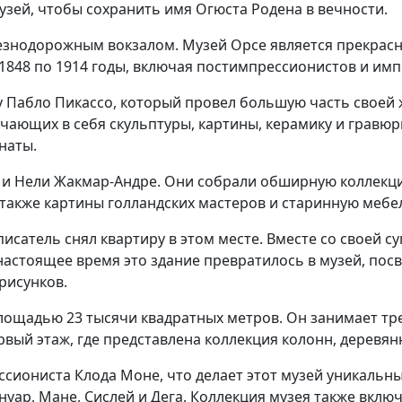
музей, чтобы сохранить имя Огюста Родена в вечности.
езнодорожным вокзалом. Музей Орсе является прекрасн
1848 по 1914 годы, включая постимпрессионистов и имп
 Пабло Пикассо, который провел большую часть своей ж
чающих в себя скульптуры, картины, керамику и гравюры
наты.
а и Нели Жакмар-Андре. Они собрали обширную коллекци
а также картины голландских мастеров и старинную мебе
писатель снял квартиру в этом месте. Вместе со своей 
астоящее время это здание превратилось в музей, пос
рисунков.
лощадью 23 тысячи квадратных метров. Он занимает тр
вый этаж, где представлена коллекция колонн, деревян
сиониста Клода Моне, что делает этот музей уникальны
енуар, Мане, Сислей и Дега. Коллекция музея также вклю