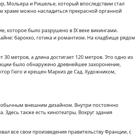
дур, Мольера и Ришелье, который впоследствии стал
том храме можно насладиться прекрасной органной
е, которое было разрушено в IX веке викингами.
зайне: барокко, готика и романтизм. На кладбище рядом
30 метров, а длина достигает 120 метров. Это одно из
струкции было обнаружено древнейшее захоронение,
иктор Гюго и крещен Маркиз де Сад. Художником,
 необычным внешним дизайном. Внутри постоянно
. Здесь также есть кинотеатры. Вокруг здания
вовал все свои произведения правительству Франции, с