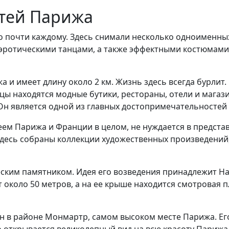
стей Парижа
но почти каждому. Здесь снимали несколько одноименн
эротическими танцами, а также эффектными костюмами.
жа и имеет длину около 2 км. Жизнь здесь всегда бурли
лицы находятся модные бутики, рестораны, отели и мага
Он является одной из главных достопримечательностей 
ем Парижа и Франции в целом, не нуждается в предста
Здесь собраны коллекции художественных произведений
ческим памятником. Идея его возведения принадлежит Н
 около 50 метров, а на ее крыше находится смотровая 
ен в районе Монмартр, самом высоком месте Парижа. Е