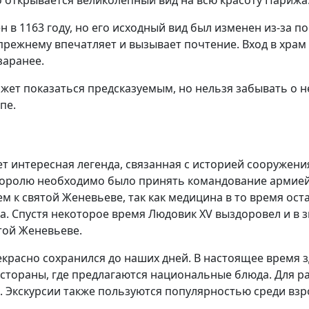
 то открывается великолепный вид на всю красоту Парижа
н в 1163 году, но его исходный вид был изменен из-за п
-прежнему впечатляет и вызывает почтение. Вход в храм
заранее.
ет показаться предсказуемым, но нельзя забывать о не
пе.
ует интересная легенда, связанная с историей сооружен
оролю необходимо было принять командование армией, но
 к святой Женевьеве, так как медицина в то время ост
а. Спустя некоторое время Людовик XV выздоровел и в 
той Женевьеве.
екрасно сохранился до наших дней. В настоящее время 
стораны, где предлагаются национальные блюда. Для ра
. Экскурсии также пользуются популярностью среди взр