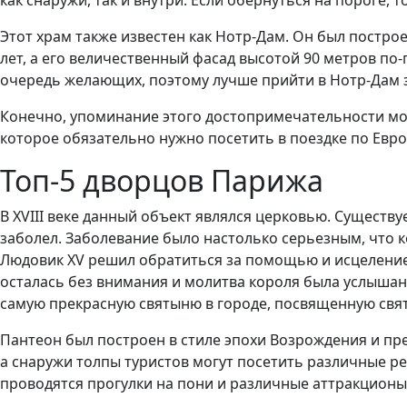
как снаружи, так и внутри. Если обернуться на пороге,
Этот храм также известен как Нотр-Дам. Он был построе
лет, а его величественный фасад высотой 90 метров по
очередь желающих, поэтому лучше прийти в Нотр-Дам 
Конечно, упоминание этого достопримечательности мож
которое обязательно нужно посетить в поездке по Евро
Топ-5 дворцов Парижа
В XVIII веке данный объект являлся церковью. Существ
заболел. Заболевание было настолько серьезным, что к
Людовик XV решил обратиться за помощью и исцелением
осталась без внимания и молитва короля была услышан
самую прекрасную святыню в городе, посвященную свя
Пантеон был построен в стиле эпохи Возрождения и пр
а снаружи толпы туристов могут посетить различные ре
проводятся прогулки на пони и различные аттракционы