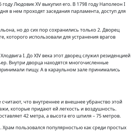
 году Людовик XV выкупил его. В 1798 году Наполеон I
одня в нем проходят заседания парламента, доступ для
льона, но до сих пор сохранились только 2. Дворец
ге, которого использовали для устранения врагов
лодвига I. До XIV века этот дворец служил резиденцией
ьер. Внутри дворца находятся многочисленные
и принимали пищу. А в караульном зале принимались
 считают, что внутреннее и внешнее убранство этой
ажи, которые придают ей легкость и воздушность.
ставляет 42 метра, а высота его шпиля – 75 метров.
й. Храм пользовался популярностью как среди простых