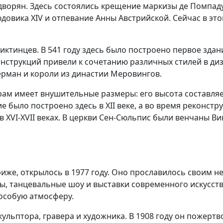
и дворян. Здесь состоялись крещение маркизы де Помпа
довика XIV и отпевание Анны Австрийской. Сейчас в э
.
тинцев. В 541 году здесь было построено первое здани
онструкций привели к сочетанию различных стилей в ди
ерман и короли из династии Меровингов.
м имеет внушительные размеры: его высота составляет 
ние было построено здесь в XII веке, а во время рекон
в XVI-XVII веках. В церкви Сен-Сюльпис были венчаны В
риже, открылось в 1977 году. Оно прославилось своим
, танцевальные шоу и выставки современного искусства
особую атмосферу.
кульптора, гравера и художника. В 1908 году он пожерт