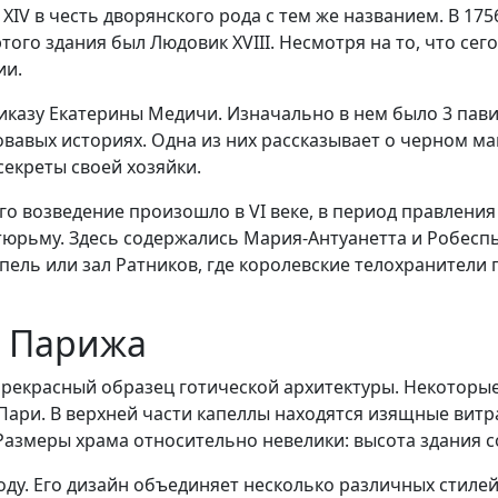
IV в честь дворянского рода с тем же названием. В 1756
того здания был Людовик XVIII. Несмотря на то, что сег
ии.
риказу Екатерины Медичи. Изначально в нем было 3 пави
вавых историях. Одна из них рассказывает о черном ма
секреты своей хозяйки.
 возведение произошло в VI веке, в период правления Х
 тюрьму. Здесь содержались Мария-Антуанетта и Робесп
апель или зал Ратников, где королевские телохранител
и Парижа
 прекрасный образец готической архитектуры. Некоторые
Пари. В верхней части капеллы находятся изящные витр
 Размеры храма относительно невелики: высота здания со
оду. Его дизайн объединяет несколько различных стиле