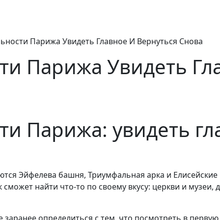
ьности Парижа Увидеть Главное И Вернуться Снова
и Парижа Увидеть Гла
и Парижа: увидеть гл
я Эйфелева башня, Триумфальная арка и Елисейские по
сможет найти что-то по своему вкусу: церкви и музеи,
заранее определиться с тем, что посмотреть в первую 