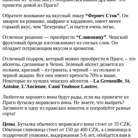
привезти домой из Праги?
Обратите внимание на вкусный ликер
“Фернет Сток”
. Он
заварен на ромашке, шафране и кардамоне, имеет менее
горький вкус, чем “Бехеровка”, и пьется очень легко.
Отличное решение — приобрести
“Сливовицу”
. Чешский
фруктовый бренди изготавливают из спелых слив. Он
обладает потрясающим вкусом и ароматом.
Отличный подарок, который можно приобрести в Праге, – это
абсенты, сделанные в Чехии. Зеленый абсент делается из
полыни, красный – из граната, а черный – из полыни и
черной акации. Все они имеют крепость 70% и выше.
Некоторые из лучших чешских абсентов –
La Grenouille
,
St.
Antoine
,
L’Ancienne
,
Cami Toulouse Lautrec
.
Любители хорошего вина будут рады, если вы привезете из
Праги бутылку моравского вина. Не знаете, что выбрать?
Загляните в одну из пражских винотек и попробуйте разные
сорта!
Цены
. Бутылка обычного моравского вина стоит от 35 CZK.
Обычная сливовица стоит от 150 до 400 CZK, а сливовица в
подарочной упаковке, выдержанная 5-6 лет, обойдется вам в