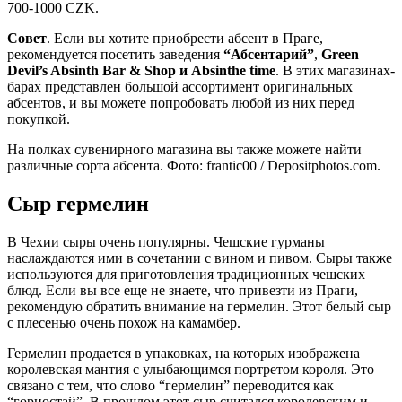
700-1000 CZK.
Совет
. Если вы хотите приобрести абсент в Праге,
рекомендуется посетить заведения
“Абсентарий”
,
Green
Devil’s Absinth Bar & Shop и Absinthe time
. В этих магазинах-
барах представлен большой ассортимент оригинальных
абсентов, и вы можете попробовать любой из них перед
покупкой.
На полках сувенирного магазина вы также можете найти
различные сорта абсента. Фото: frantic00 / Depositphotos.com.
Сыр гермелин
В Чехии сыры очень популярны. Чешские гурманы
наслаждаются ими в сочетании с вином и пивом. Сыры также
используются для приготовления традиционных чешских
блюд. Если вы все еще не знаете, что привезти из Праги,
рекомендую обратить внимание на гермелин. Этот белый сыр
с плесенью очень похож на камамбер.
Гермелин продается в упаковках, на которых изображена
королевская мантия с улыбающимся портретом короля. Это
связано с тем, что слово “гермелин” переводится как
“горностай”. В прошлом этот сыр считался королевским и