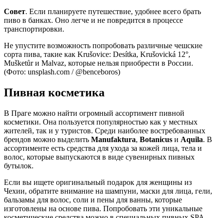
Совет
. Если планируете путешествие, удобнее всего брать
пиво в банках. Оно легче и не повредится в процессе
транспортировки.
Не упустите возможность попробовать различные чешские
сорта пива, такие как Krušovice: Desítka, Krušovická 12°,
Mušketůr и Malvaz, которые нельзя приобрести в России.
(Фото: unsplash.com / @benceboros)
Пивная косметика
В Праге можно найти огромный ассортимент пивной
косметики. Она пользуется популярностью как у местных
жителей, так и у туристов. Среди наиболее востребованных
брендов можно выделить
Manufaktura
,
Botanicus
и
Aquila
. В
ассортименте есть средства для ухода за кожей лица, тела и
волос, которые выпускаются в виде сувенирных пивных
бутылок.
Если вы ищете оригинальный подарок для женщины из
Чехии, обратите внимание на шампуни, маски для лица, гели,
бальзамы для волос, соли и пены для ванны, которые
изготовлены на основе пива. Попробовать эти уникальные
косметические средства можно в специальных пивных SPA.