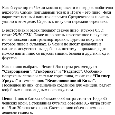
Какой сувенир из Чехии можно привезти в подарок любителю
алкоголя? Самый популярный товар в Праге – это пиво. Чехи
варят этот пенный напиток с времен Средневековья и очень
удачно в этом деле. Страсть к пиву они передали через века.
В ресторанах и барах продают свежее пиво. Кружка 0,5 л
стоит 25-50 CZK. Такое пиво очень качественное и вкусное,
но не подходит для транспортировки. Туристы покупают
готовое пиво в бутылках. В Чехии не любят добавлять в
напиток искусственные добавки, поэтому в продаже редко
можно найти пиво со вкусом вишни, банана и других ягод и
фруктов.
Какое пиво выбрать в Чехии? Эксперты рекомендуют
“Старопрамен”
,
“Гамбринус”
и
“Радегаст”
. Особенно
популярны легкие и светлые сорта пива, такие как
“Пилзнер
Уркуэл”
и темное пиво
“Велкопоповицкий Козел”
.
Последнее из них, специально созданное для женщин, радует
кофейным и шоколадным послевкусием.
Цены
. Пиво в банках объемом 0,33 литра стоит от 10 до 35
чешских крон, а стеклянная бутылка объемом 0,5 литра стоит
от 15 до 30 чешских крон. Светлое пиво обычно немного
дешевле темного.