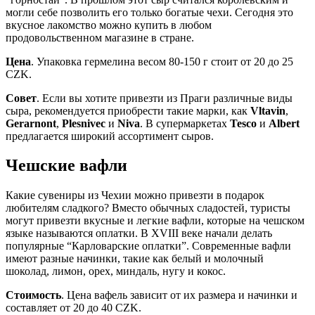
могли себе позволить его только богатые чехи. Сегодня это
вкусное лакомство можно купить в любом
продовольственном магазине в стране.
Цена
. Упаковка гермелина весом 80-150 г стоит от 20 до 25
CZK.
Совет
. Если вы хотите привезти из Праги различные виды
сыра, рекомендуется приобрести такие марки, как
Vltavin
,
Gerarnont
,
Plesnivec
и
Niva
. В супермаркетах
Tesco
и
Albert
предлагается широкий ассортимент сыров.
Чешские вафли
Какие сувениры из Чехии можно привезти в подарок
любителям сладкого? Вместо обычных сладостей, туристы
могут привезти вкусные и легкие вафли, которые на чешском
языке называются оплатки. В XVIII веке начали делать
популярные “Карловарские оплатки”. Современные вафли
имеют разные начинки, такие как белый и молочный
шоколад, лимон, орех, миндаль, нугу и кокос.
Стоимость
. Цена вафель зависит от их размера и начинки и
составляет от 20 до 40 CZK.