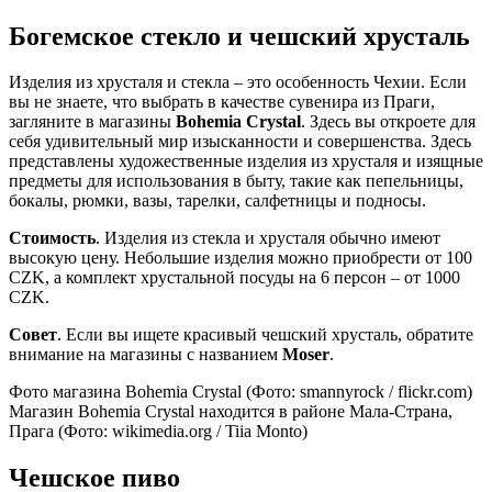
Богемское стекло и чешский хрусталь
Изделия из хрусталя и стекла – это особенность Чехии. Если
вы не знаете, что выбрать в качестве сувенира из Праги,
загляните в магазины
Bohemia Crystal
. Здесь вы откроете для
себя удивительный мир изысканности и совершенства. Здесь
представлены художественные изделия из хрусталя и изящные
предметы для использования в быту, такие как пепельницы,
бокалы, рюмки, вазы, тарелки, салфетницы и подносы.
Стоимость
. Изделия из стекла и хрусталя обычно имеют
высокую цену. Небольшие изделия можно приобрести от 100
CZK, а комплект хрустальной посуды на 6 персон – от 1000
CZK.
Совет
. Если вы ищете красивый чешский хрусталь, обратите
внимание на магазины с названием
Moser
.
Фото магазина Bohemia Crystal (Фото: smannyrock / flickr.com)
Магазин Bohemia Crystal находится в районе Мала-Страна,
Прага (Фото: wikimedia.org / Tiia Monto)
Чешское пиво