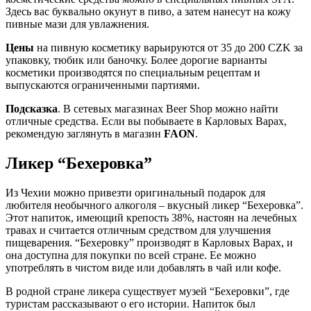
Здесь вас буквально окунут в пиво, а затем нанесут на кожу
пивные мази для увлажнения.
Цены
на пивную косметику варьируются от 35 до 200 CZK за
упаковку, тюбик или баночку. Более дорогие варианты
косметики производятся по специальным рецептам и
выпускаются ограниченными партиями.
Подсказка
. В сетевых магазинах Beеr Shop можно найти
отличные средства. Если вы побываете в Карловых Варах,
рекомендую заглянуть в магазин
FAON
.
Ликер “Бехеровка”
Из Чехии можно привезти оригинальный подарок для
любителя необычного алкоголя – вкусный ликер “Бехеровка”.
Этот напиток, имеющий крепость 38%, настоян на лечебных
травах и считается отличным средством для улучшения
пищеварения. “Бехеровку” производят в Карловых Варах, и
она доступна для покупки по всей стране. Ее можно
употреблять в чистом виде или добавлять в чай или кофе.
В родной стране ликера существует музей “Бехеровки”, где
туристам рассказывают о его истории. Напиток был