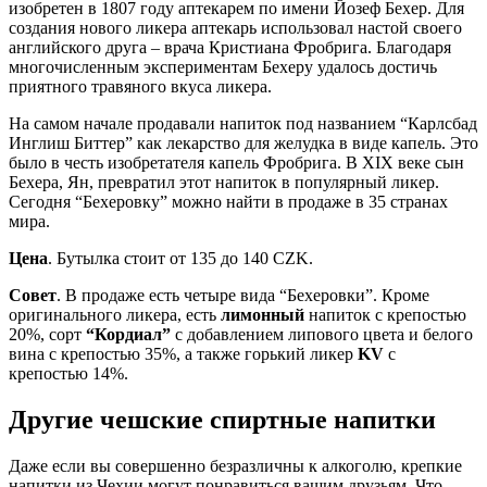
изобретен в 1807 году аптекарем по имени Йозеф Бехер. Для
создания нового ликера аптекарь использовал настой своего
английского друга – врача Кристиана Фробрига. Благодаря
многочисленным экспериментам Бехеру удалось достичь
приятного травяного вкуса ликера.
На самом начале продавали напиток под названием “Карлсбад
Инглиш Биттер” как лекарство для желудка в виде капель. Это
было в честь изобретателя капель Фробрига. В XIX веке сын
Бехера, Ян, превратил этот напиток в популярный ликер.
Сегодня “Бехеровку” можно найти в продаже в 35 странах
мира.
Цена
. Бутылка стоит от 135 до 140 CZK.
Совет
. В продаже есть четыре вида “Бехеровки”. Кроме
оригинального ликера, есть
лимонный
напиток с крепостью
20%, сорт
“Кордиал”
с добавлением липового цвета и белого
вина с крепостью 35%, а также горький ликер
KV
с
крепостью 14%.
Другие чешские спиртные напитки
Даже если вы совершенно безразличны к алкоголю, крепкие
напитки из Чехии могут понравиться вашим друзьям. Что