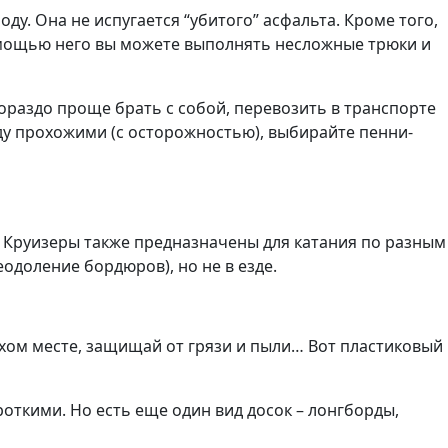
оду. Она не испугается “убитого” асфальта. Кроме того,
 помощью него вы можете выполнять несложные трюки и
гораздо проще брать с собой, перевозить в транспорте
жду прохожими (с осторожностью), выбирайте пенни-
. Круизеры также предназначены для катания по разным
еодоление бордюров), но не в езде.
ухом месте, защищай от грязи и пыли… Вот пластиковый
откими. Но есть еще один вид досок – лонгборды,