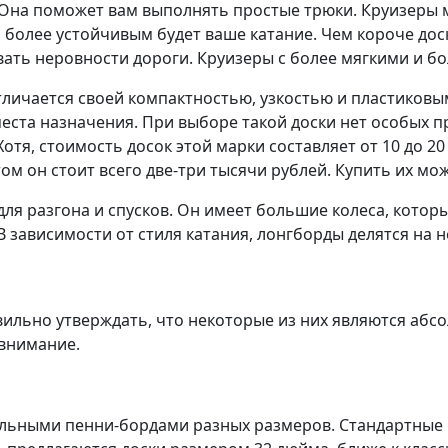
. Она поможет вам выполнять простые трюки. Круизеры 
ем более устойчивым будет ваше катание. Чем короче до
твовать неровности дороги. Круизеры с более мягкими 
тличается своей компактностью, узкостью и пластиковы
места назначения. При выборе такой доски нет особых п
отя, стоимость досок этой марки составляет от 10 до 20
ом он стоит всего две-три тысячи рублей. Купить их мо
ля разгона и спусков. Он имеет большие колеса, котор
зависимости от стиля катания, лонгборды делятся на н
вильно утверждать, что некоторые из них являются абс
 внимание.
льными пенни-бордами разных размеров. Стандартные 