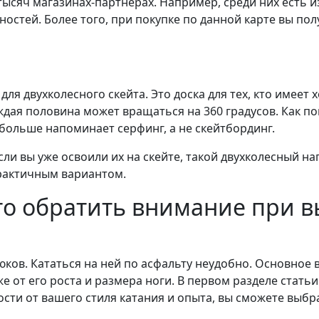
сяч магазинах-партнерах. Например, среди них есть и
остей. Более того, при покупке по данной карте вы по
для двухколесного скейта. Это доска для тех, кто имее
дая половина может вращаться на 360 градусов. Как по
 больше напоминает серфинг, а не скейтбординг.
и вы уже освоили их на скейте, такой двухколесный на
рактичным вариантом.
о обратить внимание при в
юков. Кататься на ней по асфальту неудобно. Основное 
же от его роста и размера ноги. В первом разделе стат
сти от вашего стиля катания и опыта, вы сможете выбр