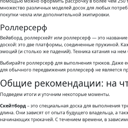
помощью можно оформить рассрочку в более чем 250 ты
множество различных моделей досок для любых потребн
покупки чехла или дополнительной экипировки.
Роллерсерф
Вейвборд, роллерскейт или роллерсерф — это название 
доской: это две платформы, соединенные пружиной. Каж
эмоций (и столько же падений). Техника катания на нем
Выбирайте роллерсерф для выполнения трюков. Даже есл
для обычного передвижения роллерсерф не является п
Общие рекомендации: на чт
Подведем итоги и уточним некоторые моменты.
Скейтборд
– это специальная доска для выполнения тр
длина. Они зависят от опыта будущего владельца, а так
начинающих трюкачей. С течением времени, в зависимо