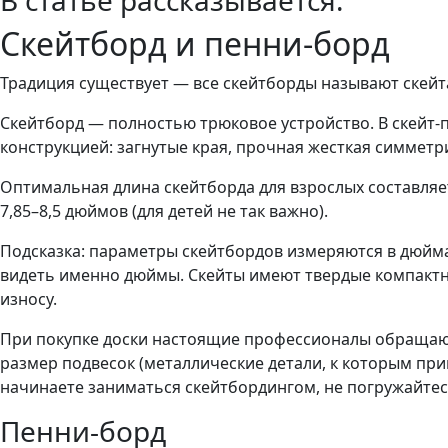
В статье рассказывается:
Скейтборд и пенни-борд
Традиция существует — все скейтборды называют скейт
Скейтборд — полностью трюковое устройство. В скейт-
конструкцией: загнутые края, прочная жесткая симметри
Оптимальная длина скейтборда для взрослых составляет
7,85–8,5 дюймов (для детей не так важно).
Подсказка: параметры скейтбордов измеряются в дюйма
видеть именно дюймы. Скейты имеют твердые компактн
износу.
При покупке доски настоящие профессионалы обращают в
размер подвесок (металлические детали, к которым прик
начинаете заниматься скейтбордингом, не погружайтесь
Пенни-борд