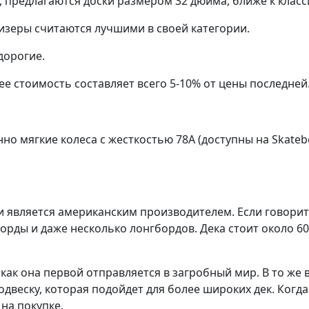
 предлагаются доски размером 32 дюйма, ближе к класс
уизеры считаются лучшими в своей категории.
дорогие.
 ее стоимость составляет всего 5-10% от цены последней
о мягкие колеса с жесткостью 78A (доступны на Skateb
 и является американским производителем. Если говорит
орды и даже несколько лонгбордов. Дека стоит около 6
 как она первой отправляется в загробный мир. В то же
веску, которая подойдет для более широких дек. Когда 
на покупке.