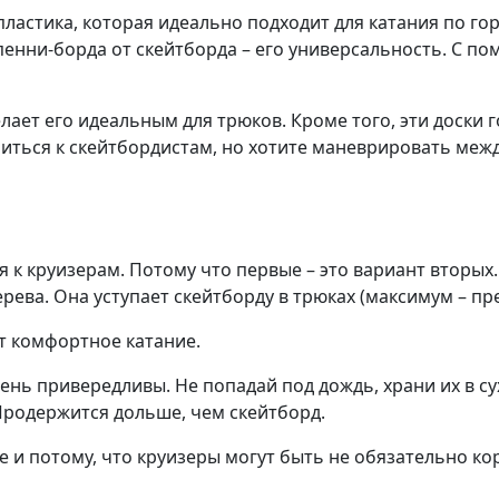
пластика, которая идеально подходит для катания по гор
е пенни-борда от скейтборда – его универсальность. С
лает его идеальным для трюков. Кроме того, эти доски 
иниться к скейтбордистам, но хотите маневрировать ме
 к круизерам. Потому что первые – это вариант вторых
ерева. Она уступает скейтборду в трюках (максимум – пр
т комфортное катание.
чень привередливы. Не попадай под дождь, храни их в с
 Продержится дольше, чем скейтборд.
и потому, что круизеры могут быть не обязательно кор