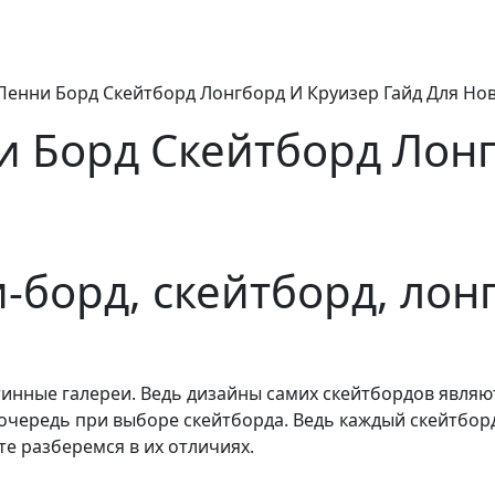
енни Борд Скейтборд Лонгборд И Круизер Гайд Для Но
 Борд Скейтборд Лонг
-борд, скейтборд, лон
инные галереи. Ведь дизайны самих скейтбордов являю
 очередь при выборе скейтборда. Ведь каждый скейтбо
те разберемся в их отличиях.