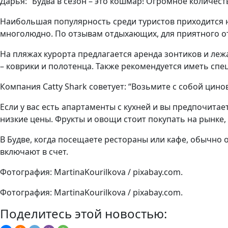
Дарья: “Будва в сезон – это кошмар! Огромное количес
Наибольшая популярность среди туристов приходится на
многолюдно. По отзывам отдыхающих, для приятного от
На пляжах курорта предлагается аренда зонтиков и ле
– коврики и полотенца. Также рекомендуется иметь спе
Компания Catty Shark советует: “Возьмите с собой цино
Если у вас есть апартаменты с кухней и вы предпочита
низкие цены. Фрукты и овощи стоит покупать на рынке,
В Будве, когда посещаете рестораны или кафе, обычно 
включают в счет.
Фотография: MartinaKourilkova / pixabay.com.
Фотография: MartinaKourilkova / pixabay.com.
Поделитесь этой новостью: