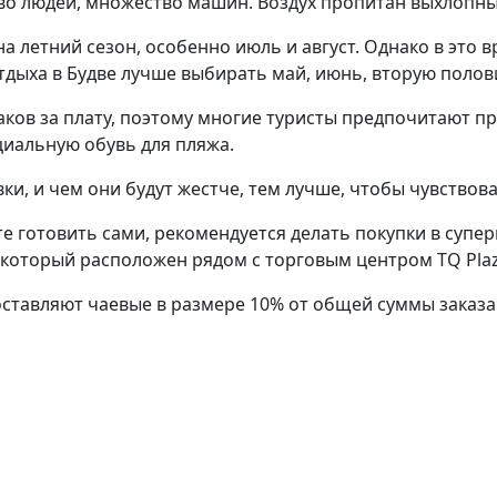
тво людей, множество машин. Воздух пропитан выхлопны
 летний сезон, особенно июль и август. Однако в это 
дыха в Будве лучше выбирать май, июнь, вторую полови
жаков за плату, поэтому многие туристы предпочитают 
циальную обувь для пляжа.
вки, и чем они будут жестче, тем лучше, чтобы чувство
ете готовить сами, рекомендуется делать покупки в суп
 который расположен рядом с торговым центром TQ Plaz
оставляют чаевые в размере 10% от общей суммы заказа.