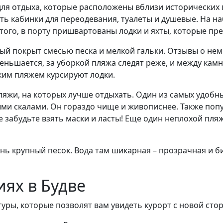
ля отдыха, которые расположены вблизи исторических г
сть кабинки для переодевания, туалеты и душевые. На н
 того, в порту пришвартованы лодки и яхты, которые пр
 покрыт смесью песка и мелкой гальки. Отзывы о нем 
еньшается, за уборкой пляжа следят реже, и между камн
ским пляжем курсируют лодки.
пляжи, на которых лучше отдыхать. Один из самых удобн
ыми скалами. Он гораздо чище и живописнее. Также попу
забудьте взять маски и ласты! Еще один неплохой пляж 
нь крупный песок. Вода там шикарная – прозрачная и б
иях в Будве
уры, которые позволят вам увидеть курорт с новой сто