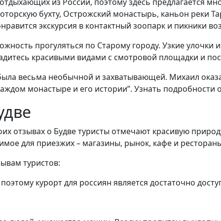
отдыхающих из России, поэтому здесь предлагается мно
оторскую бухту, Острожский монастырь, каньон реки Тар
нравится экскурсия в контактный зоопарк и пикники во
зможность прогуляться по Старому городу. Узкие улочк
адитесь красивыми видами с смотровой площадки и пос
была весьма необычной и захватывающей. Михаил оказ
каждом монастыре и его истории”. Узнать подробности
удве
их отзывах о Будве туристы отмечают красивую природ
имое для приезжих – магазины, рынок, кафе и рестораны
зывам туристов:
м, поэтому курорт для россиян является достаточно дос