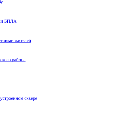
бу
аки БПЛА
щениями жителей
ского района
оустроенном сквере