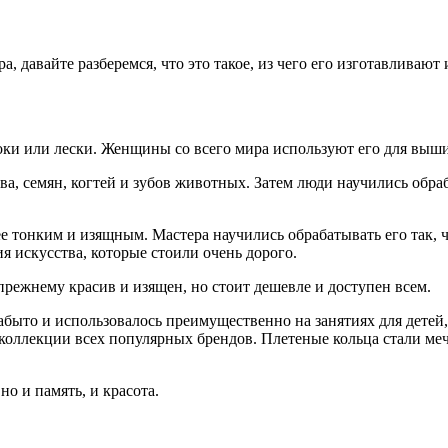
а, давайте разберемся, что это такое, из чего его изготавливают
локи или лески. Женщины со всего мира используют его для выш
ева, семян, когтей и зубов животных. Затем люди научились об
е тонким и изящным. Мастера научились обрабатывать его так, ч
 искусства, которые стоили очень дорого.
режнему красив и изящен, но стоит дешевле и доступен всем.
абыто и использовалось преимущественно на занятиях для детей,
в коллекции всех популярных брендов. Плетеные кольца стали м
но и память, и красота.