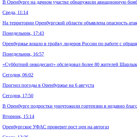
В Оренбурге на дачном участке обнаружили авиационную бом
Среда, 11:14
На территории Оренбургской области объявлена опасность ат
Понедельник, 17:43
Оренбуржье вошло в тройку лидеров России по работе с обра
Понедельник, 16:57
«Субботний онкодесант» обследовал более 80 жителей Шарлык
Сегодня, 06:02
Прогноз погоды в Оренбуржье на 6 августа
Сегодня, 17:50
В Оренбурге подростки уничтожили гортензии в недавно благ
Вторник, 15:14
Оренбургское УФАС проверит рост цен на автогаз