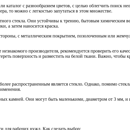
ли каталог с разнообразием цветов, с целью облегчить поиск н
ра, то можно с легкостью запутаться в этом множестве.
тного стекла. Они устойчивы к трению, бытовым химическим вещ
и, а затем наносится краска.
стороны, с металлическим покрытием, позолоченным или жемчу
 незнакомого производителя, рекомендуется проверить его качес
отереть поверхность и разместить на белой ткани. Важно, чтобы
олее распространенным является стекло. Однако, помимо стекла,
рименения.
ых камней. Они могут быть маленькими, диаметром от 3 мм, и 
ти для рабочих нужд. Как сделать выбор: