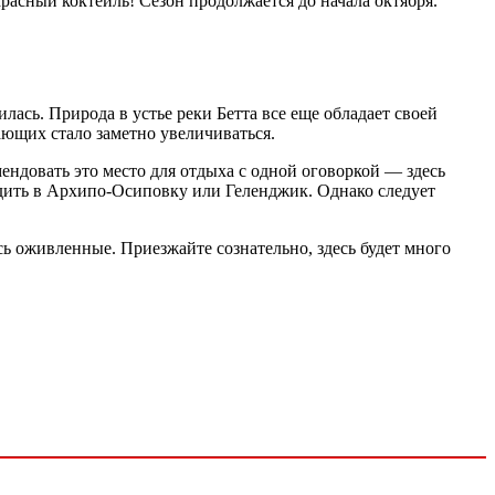
красный коктейль! Сезон продолжается до начала октября.
ась. Природа в устье реки Бетта все еще обладает своей
ающих стало заметно увеличиваться.
ендовать это место для отдыха с одной оговоркой — здесь
ездить в Архипо-Осиповку или Геленджик. Однако следует
сь оживленные. Приезжайте сознательно, здесь будет много