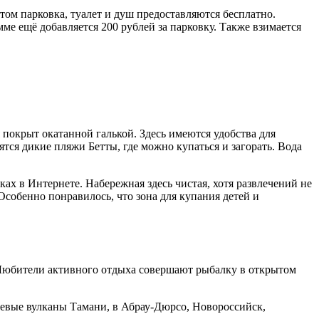
этом парковка, туалет и душ предоставляются бесплатно.
умме ещё добавляется 200 рублей за парковку. Также взимается
 покрыт окатанной галькой. Здесь имеются удобства для
тся дикие пляжи Бетты, где можно купаться и загорать. Вода
ах в Интернете. Набережная здесь чистая, хотя развлечений не
Особенно понравилось, что зона для купания детей и
 Любители активного отдыха совершают рыбалку в открытом
зевые вулканы Тамани, в Абрау-Дюрсо, Новороссийск,