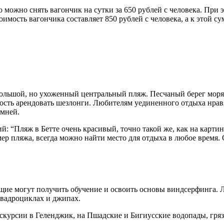
 можно снять вагончик на сутки за 650 рублей с человека. При 
оимость вагончика составляет 850 рублей с человека, а к этой с
небольшой, но ухоженный центральный пляж. Песчаный берег моря
ность арендовать шезлонги. Любителям уединенного отдыха нравя
амней.
 “Пляж в Бетте очень красивый, точно такой же, как на картинк
ер пляжа, всегда можно найти место для отдыха в любое время. 
ющие могут получить обучение и освоить основы виндсерфинга.
квадроциклах и джипах.
скурсии в Геленджик, на Пшадские и Бигиусские водопады, гря