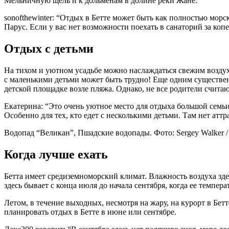
Мельничную щель и к дольменам в долине реки Жане.
sonofthewinter: “Отдых в Бетте может быть как полностью мор
Парус. Если у вас нет возможности поехать в санаторий за копе
Отдых с детьми
На тихом и уютном усадьбе можно наслаждаться свежим воздух
с маленькими детьми может быть трудно! Еще одним существенн
детской площадке возле пляжа. Однако, не все родители считаю
Екатерина: “Это очень уютное место для отдыха большой семьи
Особенно для тех, кто едет с несколькими детьми. Там нет атт
Водопад “Великан”, Пшадские водопады. Фото: Sergey Walker / 
Когда лучше ехать
Бетта имеет средиземноморский климат. Влажность воздуха здес
здесь бывает с конца июля до начала сентября, когда ее темпер
Летом, в течение выходных, несмотря на жару, на курорт в Бе
планировать отдых в Бетте в июне или сентябре.