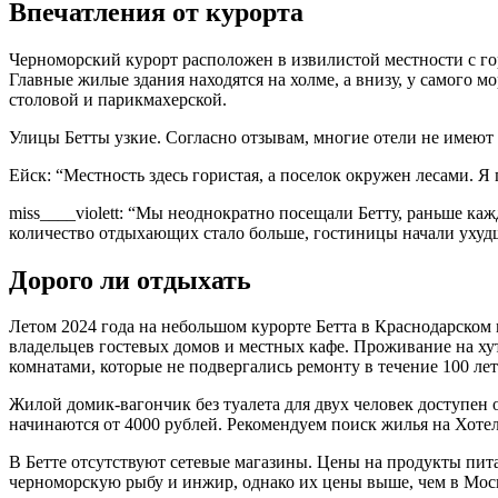
Впечатления от курорта
Черноморский курорт расположен в извилистой местности с го
Главные жилые здания находятся на холме, а внизу, у самого м
столовой и парикмахерской.
Улицы Бетты узкие. Согласно отзывам, многие отели не имеют
Ейск: “Местность здесь гористая, а поселок окружен лесами. Я
miss____violett: “Мы неоднократно посещали Бетту, раньше каж
количество отдыхающих стало больше, гостиницы начали ухуд
Дорого ли отдыхать
Летом 2024 года на небольшом курорте Бетта в Краснодарско
владельцев гостевых домов и местных кафе. Проживание на ху
комнатами, которые не подвергались ремонту в течение 100 лет
Жилой домик-вагончик без туалета для двух человек доступен о
начинаются от 4000 рублей. Рекомендуем поиск жилья на Хоте
В Бетте отсутствуют сетевые магазины. Цены на продукты пита
черноморскую рыбу и инжир, однако их цены выше, чем в Мос