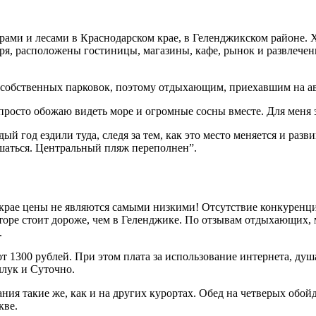
рами и лесами в Краснодарском крае, в Геленджикском районе. 
оря, расположены гостиницы, магазины, кафе, рынок и развлечен
 собственных парковок, поэтому отдыхающим, приехавшим на авт
 просто обожаю видеть море и огромные сосны вместе. Для меня 
дый год ездили туда, следя за тем, как это место меняется и ра
шаться. Центральный пляж переполнен”.
м крае цены не являются самыми низкими! Отсутствие конкурен
торе стоит дороже, чем в Геленджике. По отзывам отдыхающих,
.
т 1300 рублей. При этом плата за использование интернета, душ
ллук и Суточно.
ния такие же, как и на других курортах. Обед на четверых обой
кве.