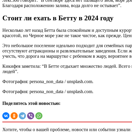
Лекс300 говорит: “В сентябре здесь нет палящего зноя, море д
Благодаря расположению залива, вода долго не остывает”.
Стоит ли ехать в Бетту в 2024 году
Несколько лет назад Бетта была спокойным и доступным курор
красотой, но Черное море уже не такое чистое, как прежде. Ц
Это небольшое поселение идеально подходит для семейных пар
отсутствуют аттракционы и развлекательные заведения. Если ж
учесть, что дорога на маршрутке с ребенком в жару, вероятнее 
Кикифея заметила: “В Бетте отдыхает множество людей. Всего 
людей”.
Фотография: persona_non_data / unsplash.com.
Фотография: persona_non_data / unsplash.com.
Поделитесь этой новостью:
Хотите, чтобы о вашей проблеме, новости или событии узнал