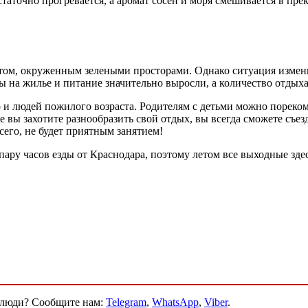
остаточно прогревается, а аромат сосен и моря смешивается в пре
том, окруженным зелеными просторами. Однако ситуация изменил
ены на жилье и питание значительно выросли, а количество отдых
 и людей пожилого возраста. Родителям с детьми можно пореком
е вы захотите разнообразить свой отдых, вы всегда сможете съ
всего, не будет приятным занятием!
пару часов езды от Краснодара, поэтому летом все выходные зде
и люди? Сообщите нам:
Telegram
,
WhatsApp
,
Viber
.