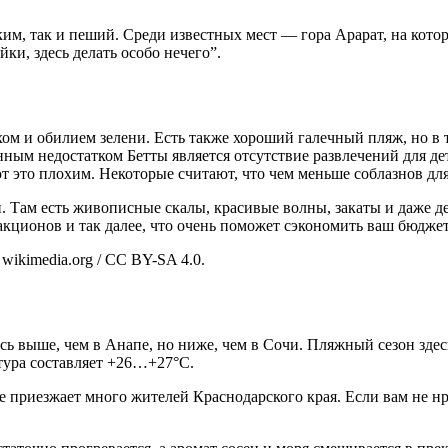
ским, так и пеший. Среди известных мест — гора Арарат, на кот
йки, здесь делать особо нечего”.
ом и обилием зелени. Есть также хороший галечный пляж, но в 
ым недостатком Бетты является отсутствие развлечений для дет
т это плохим. Некоторые считают, что чем меньше соблазнов для
. Там есть живописные скалы, красивые волны, закаты и даже де
ракционов и так далее, что очень поможет сэкономить ваш бюджет
wikimedia.org / CC BY-SA 4.0.
ь выше, чем в Анапе, но ниже, чем в Сочи. Пляжный сезон здесь
атура составляет +26…+27°C.
тте приезжает много жителей Краснодарского края. Если вам не н