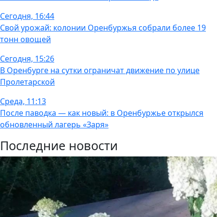
Сегодня, 16:44
Свой урожай: колонии Оренбуржья собрали более 19
тонн овощей
Сегодня, 15:26
В Оренбурге на сутки ограничат движение по улице
Пролетарской
Среда, 11:13
После паводка — как новый: в Оренбуржье открылся
обновленный лагерь «Заря»
Последние новости