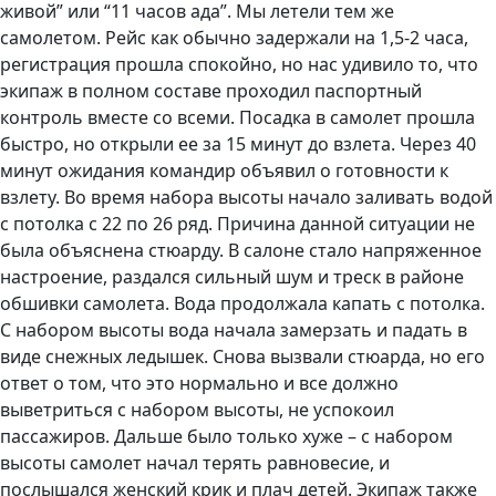
живой” или “11 часов ада”. Мы летели тем же
самолетом. Рейс как обычно задержали на 1,5-2 часа,
регистрация прошла спокойно, но нас удивило то, что
экипаж в полном составе проходил паспортный
контроль вместе со всеми. Посадка в самолет прошла
быстро, но открыли ее за 15 минут до взлета. Через 40
минут ожидания командир объявил о готовности к
взлету. Во время набора высоты начало заливать водой
с потолка с 22 по 26 ряд. Причина данной ситуации не
была объяснена стюарду. В салоне стало напряженное
настроение, раздался сильный шум и треск в районе
обшивки самолета. Вода продолжала капать с потолка.
С набором высоты вода начала замерзать и падать в
виде снежных ледышек. Снова вызвали стюарда, но его
ответ о том, что это нормально и все должно
выветриться с набором высоты, не успокоил
пассажиров. Дальше было только хуже – с набором
высоты самолет начал терять равновесие, и
послышался женский крик и плач детей. Экипаж также