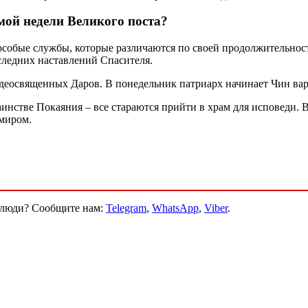
мой недели Великого поста?
особые службы, которые различаются по своей продолжительност
следних наставлений Спасителя.
деосвященных Даров. В понедельник патриарх начинает Чин вар
нстве Покаяния – все стараются прийти в храм для исповеди. В
 миром.
и люди? Сообщите нам:
Telegram
,
WhatsApp
,
Viber
.