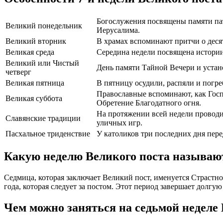
Богослужения посвящены памяти пат
Великий понедельник
Иерусалима.
Великий вторник
В храмах вспоминают притчи о десят
Великая среда
Середина недели посвящена истории 
Великий или Чистый
День памяти Тайной Вечери и уста
четверг
Великая пятница
В пятницу осудили, распяли и погр
Православные вспоминают, как Госпо
Великая суббота
Обретение Благодатного огня.
На протяжении всей недели проводил
Славянские традиции
уличных игр.
Пасхальное триденствие
У католиков три последних дня пер
Какую неделю Великого поста называю
Седмица, которая заключает Великий пост, именуется Страстно
года, которая следует за постом. Этот период завершает долгу
Чем можно заняться на седьмой неделе 