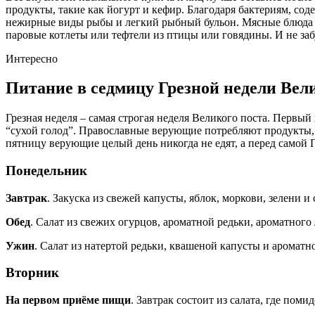
продукты, такие как йогурт и кефир. Благодаря бактериям, со
нежирные виды рыбы и легкий рыбный бульон. Мясные блюда сл
паровые котлеты или тефтели из птицы или говядины. И не заб
Интересно
Питание в седмицу Грезной недели Вел
Грезная неделя – самая строгая неделя Великого поста. Первый
“сухой голод”. Православные верующие потребляют продукты, 
пятницу верующие целый день никогда не едят, а перед самой П
Понедельник
Завтрак
. Закуска из свежей капусты, яблок, моркови, зелени и
Обед
. Салат из свежих огурцов, ароматной редьки, ароматног
Ужин
. Салат из натертой редьки, квашеной капусты и ароматн
Вторник
На первом приёме пищи
. Завтрак состоит из салата, где по