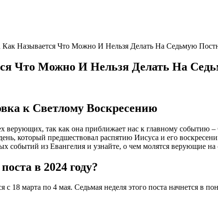
а Как Называется Что Можно И Нельзя Делать На Седьмую Пост
тся Что Можно И Нельзя Делать На Седь
товка к Светлому Воскресению
сех верующих, так как она приближает нас к главному событию 
ень, который предшествовал распятию Иисуса и его воскресени
ых событий из Евангелия и узнайте, о чем молятся верующие на 
поста в 2024 году?
 с 18 марта по 4 мая. Седьмая неделя этого поста начнется в п