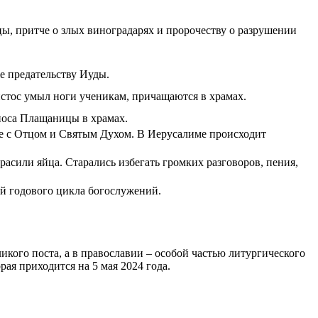
, притче о злых виноградарях и пророчеству о разрушении
е предательству Иуды.
тос умыл ноги ученикам, причащаются в храмах.
ыноса Плащаницы в храмах.
оле с Отцом и Святым Духом. В Иерусалиме происходит
асили яйца. Старались избегать громких разговоров, пения,
ой годового цикла богослужений.
икого поста, а в православии – особой частью литургического
ая приходится на 5 мая 2024 года.