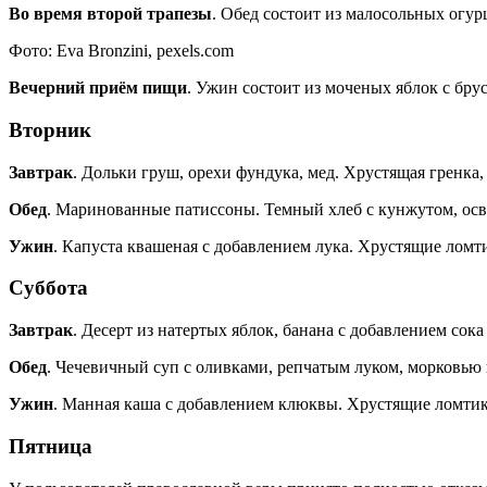
Во время второй трапезы
. Обед состоит из малосольных огур
Фото: Eva Bronzini, pexels.com
Вечерний приём пищи
. Ужин состоит из моченых яблок с брус
Вторник
Завтрак
. Дольки груш, орехи фундука, мед. Хрустящая гренка,
Обед
. Маринованные патиссоны. Темный хлеб с кунжутом, ос
Ужин
. Капуста квашеная с добавлением лука. Хрустящие ломти
Суббота
Завтрак
. Десерт из натертых яблок, банана с добавлением сок
Обед
. Чечевичный суп с оливками, репчатым луком, морковью 
Ужин
. Манная каша с добавлением клюквы. Хрустящие ломтики
Пятница