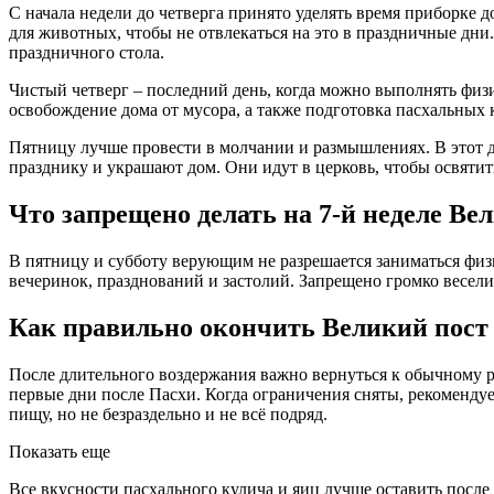
С начала недели до четверга принято уделять время приборке 
для животных, чтобы не отвлекаться на это в праздничные дни
праздничного стола.
Чистый четверг – последний день, когда можно выполнять физ
освобождение дома от мусора, а также подготовка пасхальных 
Пятницу лучше провести в молчании и размышлениях. В этот 
празднику и украшают дом. Они идут в церковь, чтобы освятит
Что запрещено делать на 7-й неделе Ве
В пятницу и субботу верующим не разрешается заниматься физ
вечеринок, празднований и застолий. Запрещено громко весел
Как правильно окончить Великий пост
После длительного воздержания важно вернуться к обычному р
первые дни после Пасхи. Когда ограничения сняты, рекоменду
пищу, но не безраздельно и не всё подряд.
Показать еще
Все вкусности пасхального кулича и яиц лучше оставить посл