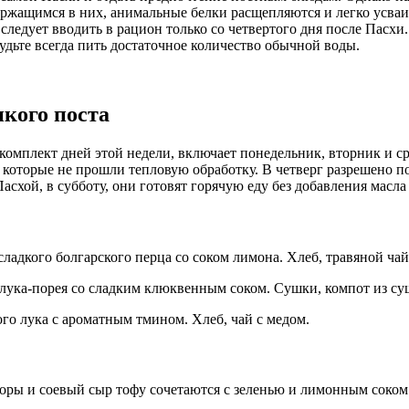
держащимся в них, анимальные белки расщепляются и легко усва
едует вводить в рацион только со четвертого дня после Пасхи
удьте всегда пить достаточное количество обычной воды.
икого поста
 комплект дней этой недели, включает понедельник, вторник и с
которые не прошли тепловую обработку. В четверг разрешено по
асхой, в субботу, они готовят горячую еду без добавления масла
 сладкого болгарского перца со соком лимона. Хлеб, травяной чай
о лука-порея со сладким клюквенным соком. Сушки, компот из с
ого лука с ароматным тмином. Хлеб, чай с медом.
мидоры и соевый сыр тофу сочетаются с зеленью и лимонным соком