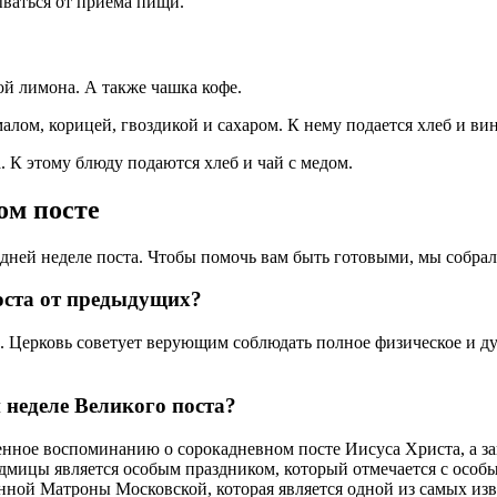
ваться от приема пищи.
ой лимона. А также чашка кофе.
лом, корицей, гвоздикой и сахаром. К нему подается хлеб и вин
а. К этому блюду подаются хлеб и чай с медом.
ом посте
дней неделе поста. Чтобы помочь вам быть готовыми, мы собра
поста от предыдущих?
. Церковь советует верующим соблюдать полное физическое и ду
 неделе Великого поста?
щенное воспоминанию о сорокадневном посте Иисуса Христа, а 
дмицы является особым праздником, который отмечается с особым
ной Матроны Московской, которая является одной из самых изв