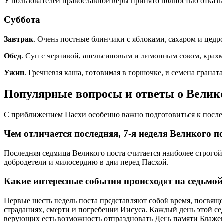
У пользователей православной веры принято полностью отказы
Суббота
Завтрак
. Очень постные блинчики с яблоками, сахаром и цедр
Обед
. Суп с черникой, апельсиновым и лимонным соком, крахма
Ужин
. Гречневая каша, готовимая в горшочке, и семена гранат
Популярные вопросы и ответы о Велик
С приближением Пасхи особенно важно подготовиться к после
Чем отличается последняя, 7-я неделя Великого 
Последняя седмица Великого поста считается наиболее строгой
добродетели и милосердию в дни перед Пасхой.
Какие интересные события происходят на седьмой
Первые шесть недель поста представляют собой время, посвя
страданиях, смерти и погребении Иисуса. Каждый день этой се
верующих есть возможность отпраздновать День памяти Блажен