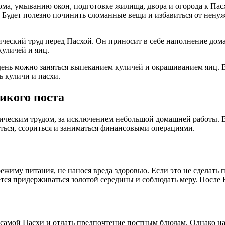
дома, умыванию окон, подготовке жилища, двора и огорода к Пас
. Будет полезно починить сломанные вещи и избавиться от нену
ический труд перед Пасхой. Он приносит в себе наполнение дом
куличей и яиц.
день можно заняться выпеканием куличей и окрашиванием яиц. В
ь куличи и пасхи.
ликого поста
ическим трудом, за исключением небольшой домашней работы. В
иться, ссориться и заниматься финансовыми операциями.
ежиму питания, не нанося вреда здоровью. Если это не сделать
ется придерживаться золотой середины и соблюдать меру. После
е самой Пасхи и отдать предпочтение постным блюдам. Однако 