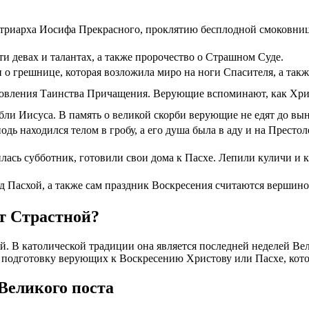
риарха Иосифа Прекрасного, проклятию бесплодной смоковницы
и девах и талантах, а также пророчество о Страшном Суде.
о грешнице, которая возложила миро на ноги Спасителя, а такж
новления Таинства Причащения. Верующие вспоминают, как Хрис
ебли Иисуса. В память о великой скорби верующие не едят до в
дь находился телом в гробу, а его душа была в аду и на Прест
ась субботник, готовили свои дома к Пасхе. Лепили куличи и кр
ед Пасхой, а также сам праздник Воскресения считаются вершин
т Страстной?
й. В католической традиции она является последней неделей Вел
ю подготовку верующих к Воскресению Христову или Пасхе, котор
Великого поста