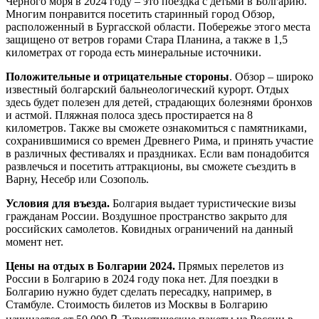
Черного моря в 2024 году – это поездка с детьми в Болгарию.
Многим понравится посетить старинный город Обзор,
расположенный в Бургасской области. Побережье этого места
защищено от ветров горами Стара Планина, а также в 1,5
километрах от города есть минеральные источники.
Положительные и отрицательные стороны
. Обзор – широко
известный болгарский бальнеологический курорт. Отдых
здесь будет полезен для детей, страдающих болезнями бронхов
и астмой. Пляжная полоса здесь простирается на 8
километров. Также вы сможете ознакомиться с памятниками,
сохранившимися со времен Древнего Рима, и принять участие
в различных фестивалях и праздниках. Если вам понадобится
развлечься и посетить аттракционы, вы сможете съездить в
Варну, Несебр или Созополь.
Условия для въезда.
Болгария выдает туристические визы
гражданам России. Воздушное пространство закрыто для
российских самолетов. Ковидных ограничений на данный
момент нет.
Цены на отдых в Болгарии 2024.
Прямых перелетов из
России в Болгарию в 2024 году пока нет. Для поездки в
Болгарию нужно будет сделать пересадку, например, в
Стамбуле. Стоимость билетов из Москвы в Болгарию