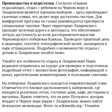
Преимущества и недостатки
. Согласно отзывам
отдыхающих, отдых с ребенком на Черном море в
Лазаревском является хорошим выбором – здесь преобладают
галечные пляжи, что делает море достаточно чистым. Для
комфортной прогулки по гальке рекомендуется приобрести
специальные тапочки. Через территорию Лазаревского
проходят железная дорога и автотрасса, что обеспечивает
легкую доступность ко всем достопримечательностям
Черноморского побережья Кавказа. Проведите приятный день
в аквапарке, посетите этнографический музей, океанариум и
парк аттракционов. Подробнее о возможностях отдыха с
детьми в Лазаревском читайте ниже.
Узнайте все особенности отдыха в Лазаревском! Наша
редакция отправилась на курорт для проверки и подготовила
подробный отчет с множеством фотографий, информацией о
ценах, критическими комментариями и полезными советами.
На побережье Лазаревского находится очаровательный пляж.
Отмечается его близкое расположение к набережной, где
находятся различные отели, гостевые дома, кафе, рестораны и
магазины. Важно отметить, что на реке Псезуапсе, которая
впадает в Черное море рядом с Лазаревским, можно найти
безопасное мелководье. Фото: ru.wikimedia.org / Vissarion.