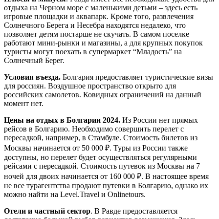
отдыха на Черном море с маленькими детьми – здесь есть
игровые площадки и аквапарк. Кроме того, развлечения
Солнечного Берега и Несебра находятся недалеко, что
позволяет детям постарше не скучать. В самом поселке
работают мини-рынки и магазины, а для крупных покупок
туристы могут поехать в супермаркет “Младость” на
Солнечный Берег.
Условия въезда.
Болгария предоставляет туристические визы
для россиян. Воздушное пространство открыто для
российских самолетов. Ковидных ограничений на данный
момент нет.
Цены на отдых в Болгарии 2024.
Из России нет прямых
рейсов в Болгарию. Необходимо совершить перелет с
пересадкой, например, в Стамбуле. Стоимость билетов из
Москвы начинается от 50 000 ₽. Туры из России также
доступны, но перелет будет осуществляться регулярными
рейсами с пересадкой. Стоимость путевок из Москвы на 7
ночей для двоих начинается от 160 000 ₽. В настоящее время
не все турагентства продают путевки в Болгарию, однако их
можно найти на Level.Travel и Onlinetours.
Отели и частный сектор
. В Равде предоставляется