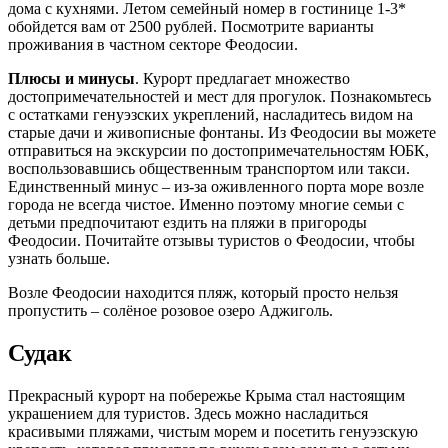
дома с кухнями. Летом семейный номер в гостинице 1-3*
обойдется вам от 2500 рублей. Посмотрите варианты
проживания в частном секторе Феодосии.
Плюсы и минусы
. Курорт предлагает множество
достопримечательностей и мест для прогулок. Познакомьтесь
с остатками генуэзских укреплений, насладитесь видом на
старые дачи и живописные фонтаны. Из Феодосии вы можете
отправиться на экскурсии по достопримечательностям ЮБК,
воспользовавшись общественным транспортом или такси.
Единственный минус – из-за оживленного порта море возле
города не всегда чистое. Именно поэтому многие семьи с
детьми предпочитают ездить на пляжи в пригороды
Феодосии. Почитайте отзывы туристов о Феодосии, чтобы
узнать больше.
Возле Феодосии находится пляж, который просто нельзя
пропустить – солёное розовое озеро Аджиголь.
Судак
Прекрасный курорт на побережье Крыма стал настоящим
украшением для туристов. Здесь можно насладиться
красивыми пляжами, чистым морем и посетить генуэзскую