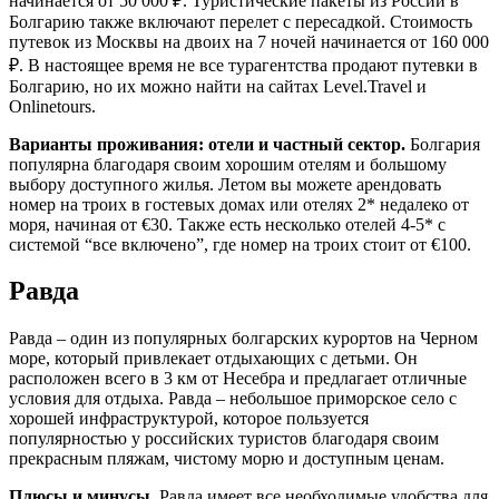
начинается от 50 000 ₽. Туристические пакеты из России в
Болгарию также включают перелет с пересадкой. Стоимость
путевок из Москвы на двоих на 7 ночей начинается от 160 000
₽. В настоящее время не все турагентства продают путевки в
Болгарию, но их можно найти на сайтах Level.Travel и
Onlinetours.
Варианты проживания: отели и частный сектор.
Болгария
популярна благодаря своим хорошим отелям и большому
выбору доступного жилья. Летом вы можете арендовать
номер на троих в гостевых домах или отелях 2* недалеко от
моря, начиная от €30. Также есть несколько отелей 4-5* с
системой “все включено”, где номер на троих стоит от €100.
Равда
Равда – один из популярных болгарских курортов на Черном
море, который привлекает отдыхающих с детьми. Он
расположен всего в 3 км от Несебра и предлагает отличные
условия для отдыха. Равда – небольшое приморское село с
хорошей инфраструктурой, которое пользуется
популярностью у российских туристов благодаря своим
прекрасным пляжам, чистому морю и доступным ценам.
Плюсы и минусы
. Равда имеет все необходимые удобства для