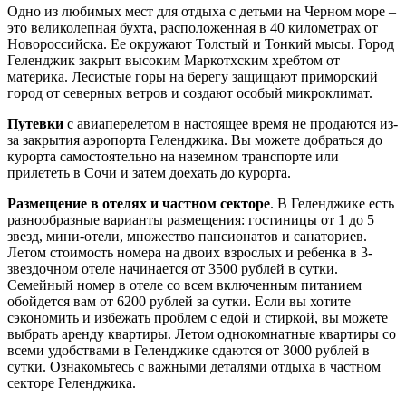
Одно из любимых мест для отдыха с детьми на Черном море –
это великолепная бухта, расположенная в 40 километрах от
Новороссийска. Ее окружают Толстый и Тонкий мысы. Город
Геленджик закрыт высоким Маркотхским хребтом от
материка. Лесистые горы на берегу защищают приморский
город от северных ветров и создают особый микроклимат.
Путевки
с авиаперелетом в настоящее время не продаются из-
за закрытия аэропорта Геленджика. Вы можете добраться до
курорта самостоятельно на наземном транспорте или
прилететь в Сочи и затем доехать до курорта.
Размещение в отелях и частном секторе
. В Геленджике есть
разнообразные варианты размещения: гостиницы от 1 до 5
звезд, мини-отели, множество пансионатов и санаториев.
Летом стоимость номера на двоих взрослых и ребенка в 3-
звездочном отеле начинается от 3500 рублей в сутки.
Семейный номер в отеле со всем включенным питанием
обойдется вам от 6200 рублей за сутки. Если вы хотите
сэкономить и избежать проблем с едой и стиркой, вы можете
выбрать аренду квартиры. Летом однокомнатные квартиры со
всеми удобствами в Геленджике сдаются от 3000 рублей в
сутки. Ознакомьтесь с важными деталями отдыха в частном
секторе Геленджика.