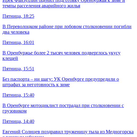
Ирек Файзуллин оценил подготовку Оренбуржья к зиме и
темпы расселения аварийного жилья
Пятница, 18:25
В Переволоцком районе при лобовом столкновении погибли
два человека
Пятница, 16:01
В Оренбуржье более 2 тысяч человек подверглось укусу
клещей
Пятница, 15:51
Без паспорта – ни шагу: УК Оренбурге предупредили о
штрафах за неготовность к зиме
Пятница, 15:40
В Оренбурге мотоциклист пострадал при столкновении с
грузовиком
Пятница, 14:40
Евгений Солнцев поздравил труженицу тыла из Медногорска