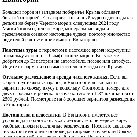
Большой город на западном побережье Крыма обладает
богатой историей. Евпатория – отличный курорт для отдыха с
детьми на берегу Черного моря в следующем 2024 году.
Мягкий климат, теплое море, минеральные воды и
грязелечение создают настоящие чудеса, поэтому множество
родителей с детьми приезжают в Евпаторию.
Пакетные туры
с перелетом в настоящее время недоступны,
поскольку аэропорт в Симферополе закрыт. Вы можете
добраться до Евпатории на автомобиле, поезде или автобусе.
Ищите информацию о самостоятельном отдыхе в Крыму.
Отельное размещение и аренда частного жилья
. Если вы
забронируете жилье заранее, в Евпатории легко найти
вариант по своему вкусу и кошельку. Стоимость номера для
двух взрослых и ребенка в отеле категории 1-3* начинается от
2500 рублей. Посмотрите на 8 хороших вариантов размещения
в Евпатории.
Достоинства и недостатки
. В Евпатории имеются все
условия для полного отдыха с детьми: теплое Черное море,
удобные пляжи и различные развлечения. Посетите аквапарк,
посмотрите на миниатюрные достопримечательности Крыма,
посетите музей, посвященный пиратам. Несмотря на