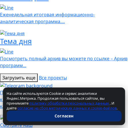
Еженедельная итоговая информационно-
аналитическая программа....
Тема дня
Посмотреть полный архив вы можете по ссылке – Архив
программ...
Загрузить еще
Все проекты
Присоединяйтесь
На сайте используются Cookie и сервис аналитики
Яндекс.Метрика. Продолжая пользоваться сайтом, вы
к нашему телеграм
принимаете
политику обработки персональных данных
. И
каналу
даёте
согласие на сбор метрических данных и cookie-файлов
.
Согласен
Смотрите наш