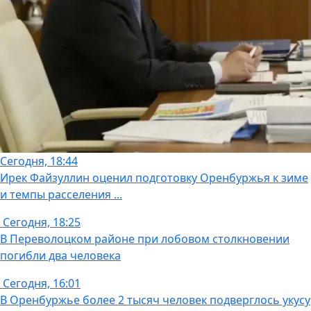
Сегодня, 18:44
Ирек Файзуллин оценил подготовку Оренбуржья к зиме
и темпы расселения ...
Сегодня, 18:25
В Переволоцком районе при лобовом столкновении
погибли два человека
Сегодня, 16:01
В Оренбуржье более 2 тысяч человек подверглось укусу