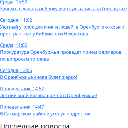
Среда, 15:50
Зачем создавать ребёнку учетную запись на Госуслугах?
Сегодня, 11:02
Уютный уголок для книг и людей: в Оренбурге открыли
пространство у библиотеки Некрасова
Среда, 11:00
Прокуратура Оренбуржья проведет прием фермеров
по вопросам топлива
Сегодня, 12:55
В Оренбуржье снова будет жарко!
Понедельник, 14:52
Летний зной возвращается в Оренбуржье!
Понедельник, 14:47
В Сакмарском районе утонул подросток
Последние новости