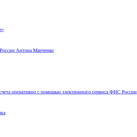
л»
я России Антона Марченко
счета оперативно с помощью электронного сервиса ФНС России
ика