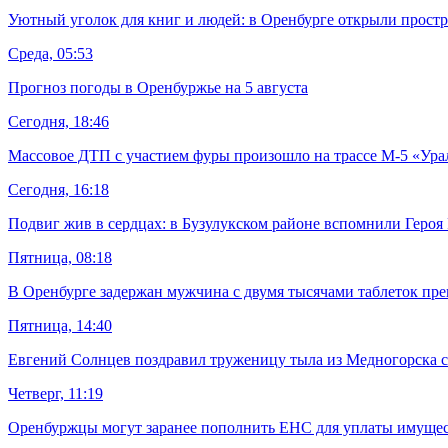
Уютный уголок для книг и людей: в Оренбурге открыли простр
Среда, 05:53
Прогноз погоды в Оренбуржье на 5 августа
Сегодня, 18:46
Массовое ДТП с участием фуры произошло на трассе М-5 «Ура
Сегодня, 16:18
Подвиг жив в сердцах: в Бузулукском районе вспомнили Геро
Пятница, 08:18
В Оренбурге задержан мужчина с двумя тысячами таблеток пре
Пятница, 14:40
Евгений Солнцев поздравил труженицу тыла из Медногорска 
Четверг, 11:19
Оренбуржцы могут заранее пополнить ЕНС для уплаты имуще