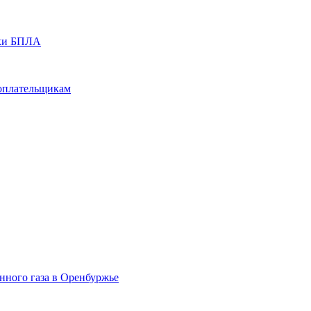
аки БПЛА
гоплательщикам
ного газа в Оренбуржье