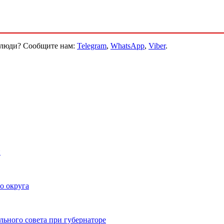
и люди? Сообщите нам:
Telegram
,
WhatsApp
,
Viber
.
й
о округа
ьного совета при губернаторе