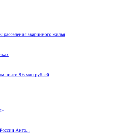
ы расселения аварийного жилья
иках
м почти 8,6 млн рублей
л»
России Анто...