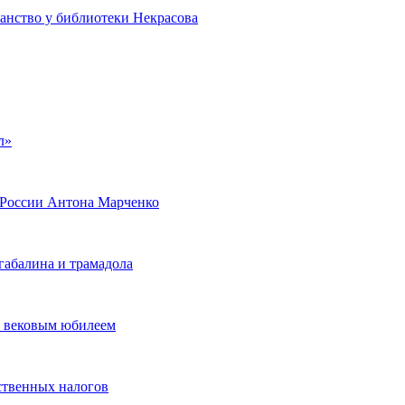
анство у библиотеки Некрасова
л»
я России Антона Марченко
габалина и трамадола
с вековым юбилеем
ственных налогов