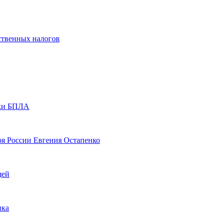
ственных налогов
аки БПЛА
оя России Евгения Остапенко
щей
ика