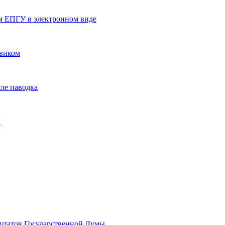
ям ЕПГУ в электронном виде
овиком
ле паводка
й
путатов Государственной Думы