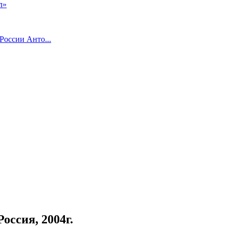
л»
России Анто...
оссия, 2004г.