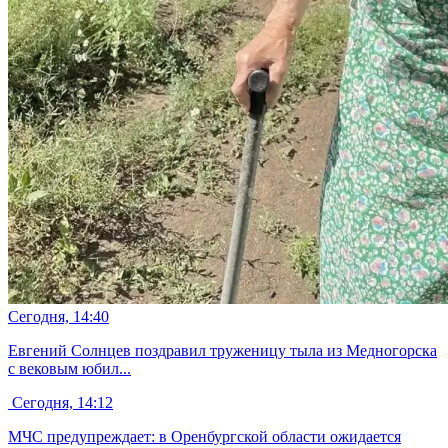
Сегодня, 14:40
Евгений Солнцев поздравил труженицу тыла из Медногорска
с вековым юбил...
Сегодня, 14:12
МЧС предупреждает: в Оренбургской области ожидается