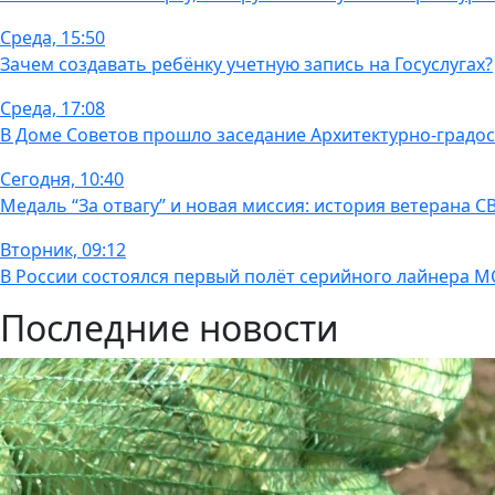
Среда, 15:50
Зачем создавать ребёнку учетную запись на Госуслугах?
Среда, 17:08
В Доме Советов прошло заседание Архитектурно-градос
Сегодня, 10:40
Медаль “За отвагу” и новая миссия: история ветерана
Вторник, 09:12
В России состоялся первый полёт серийного лайнера М
Последние новости