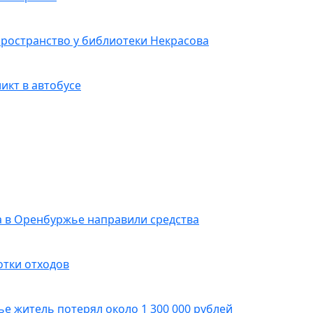
пространство у библиотеки Некрасова
икт в автобусе
да в Оренбуржье направили средства
отки отходов
ье житель потерял около 1 300 000 рублей