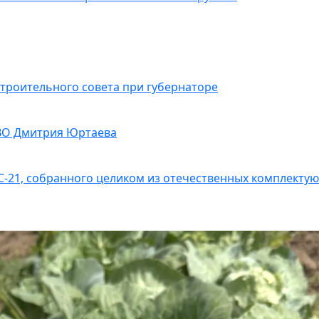
троительного совета при губернаторе
 СВО Дмитрия Юртаева
С-21, собранного целиком из отечественных комплекту