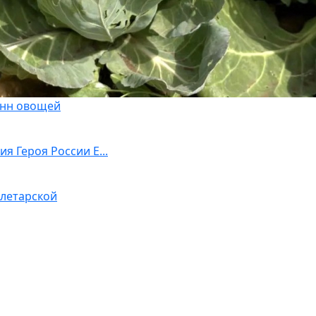
онн овощей
я Героя России Е...
олетарской