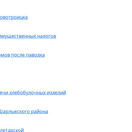
Новотроицка
 имущественных налогов
омов после паводка
ячи хлебобулочных изделий
 Шарлыкского района
олетарской