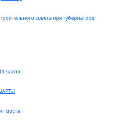
троительного совета при губернаторе
11 часов
мАРТ»!
нт моста