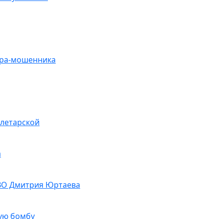
ьера-мошенника
олетарской
а
 СВО Дмитрия Юртаева
ую бомбу