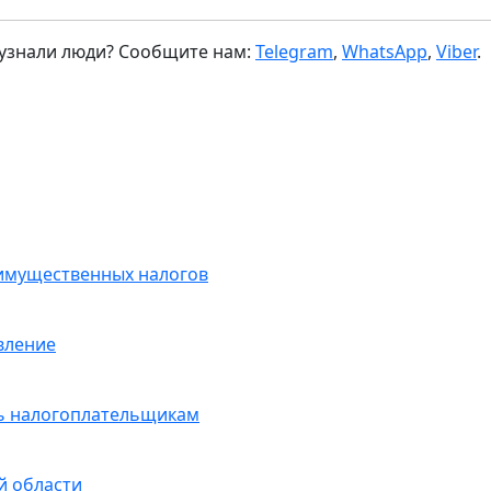
 узнали люди? Сообщите нам:
Telegram
,
WhatsApp
,
Viber
.
 имущественных налогов
вление
ть налогоплательщикам
й области